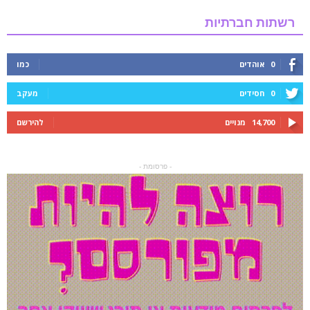
רשתות חברתיות
0
אוהדים
כמו
0
חסידים
מעקב
14,700
מנויים
להירשם
- פרסומת -