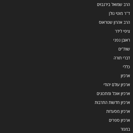
הרב שמואל בירנבוים
ד''ר מוטי גולן
הרב אהרון שטראוס
ציפי לידר
ראובן גפני
שות"ים
דברי תורה
כללי
ארכיון
ארכיון עולם יהודי
ארכיון אוכל ומתכונים
ארכיון חדשות התרבות
ארכיון מסעדות
ארכיון ספרים
במגזר