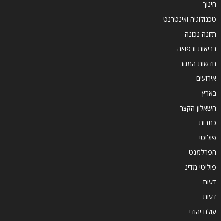
חינוך
טכנולוגיה ואינטרנט
תזונה נכונה
בריאות ורפואה
חדשות המגזר
אירועים
בארץ
השאלון הקצר
כתבות
פוליטי
הפרלמנט
פוליטי מדיני
דעות
דעות
עולם יהודי