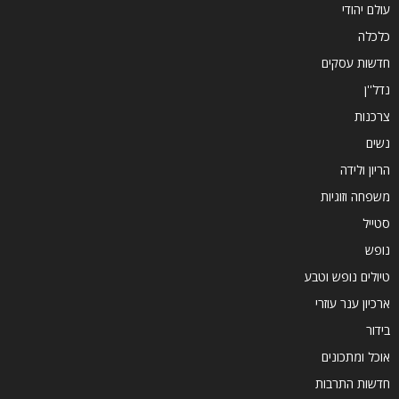
עולם יהודי
כלכלה
חדשות עסקים
נדל''ן
צרכנות
נשים
הריון ולידה
משפחה וזוגיות
סטייל
נופש
טיולים נופש וטבע
ארכיון ענר עוזרי
בידור
אוכל ומתכונים
חדשות התרבות