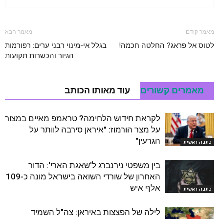
מאמר קודם
מאמר הבא
לטוס אל פראג? החלטה חכמה!
בגלל אי-מינוי רבני ערים: רפורמות
הגיור והכשרות תקועות
מאמרים קשורים
עוד מאותו הכותב
לקראת חידוש הלחימה? טראמפ מאיים במצור
על מצר הורמוז: "איראן סירבה לוותר על
הגרעין"
כתבה ראשית
בין משפטי נירנברג ל'שאגת הארי': הדור
האחרון של שורדי השואה בישראל מונה כ-109
אלף איש
כתבה ראשית
לילה של הפצצות באיראן: צה"ל השמיד