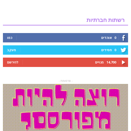
רשתות חברתיות
0
אוהדים
כמו
0
חסידים
מעקב
14,700
מנויים
להירשם
- פרסומת -