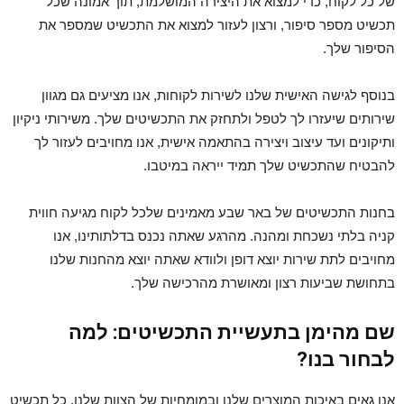
של כל לקוח, כדי למצוא את היצירה המושלמת, תוך אמונה שכל
תכשיט מספר סיפור, ורצון לעזור למצוא את התכשיט שמספר את
הסיפור שלך.
בנוסף לגישה האישית שלנו לשירות לקוחות, אנו מציעים גם מגוון
שירותים שיעזרו לך לטפל ולתחזק את התכשיטים שלך. משירותי ניקיון
ותיקונים ועד עיצוב ויצירה בהתאמה אישית, אנו מחויבים לעזור לך
להבטיח שהתכשיט שלך תמיד ייראה במיטבו.
בחנות התכשיטים של באר שבע מאמינים שלכל לקוח מגיעה חווית
קניה בלתי נשכחת ומהנה. מהרגע שאתה נכנס בדלתותינו, אנו
מחויבים לתת שירות יוצא דופן ולוודא שאתה יוצא מהחנות שלנו
בתחושת שביעות רצון ומאושרת מהרכישה שלך.
שם מהימן בתעשיית התכשיטים: למה
לבחור בנו?
אנו גאים באיכות המוצרים שלנו ובמומחיות של הצוות שלנו. כל תכשיט