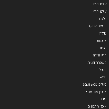
עולם יהודי
עולם יהודי
כלכלה
חדשות עסקים
נדל''ן
צרכנות
נשים
הריון ולידה
משפחה וזוגיות
סטייל
נופש
טיולים נופש וטבע
ארכיון ענר עוזרי
בידור
אוכל ומתכונים