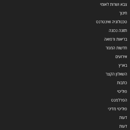
צבא ושרות לאומי
חינוך
טכנולוגיה ואינטרנט
תזונה נכונה
בריאות ורפואה
חדשות המגזר
אירועים
בארץ
השאלון הקצר
כתבות
פוליטי
הפרלמנט
פוליטי מדיני
דעות
דעות