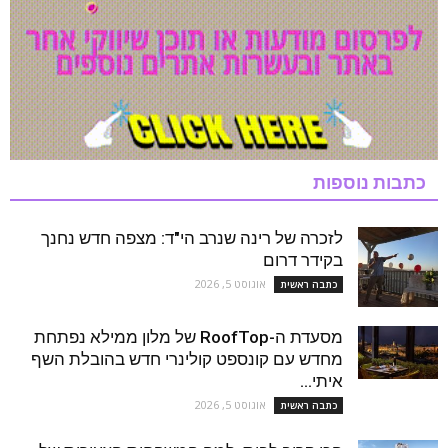
כתבות נוספות
לזכרה של רינה שנרב הי"ד: מצפה חדש נחנך
בקידר דרום
אוגוסט 5, 2026
כתבה ראשית
מסעדת ה-RoofTop של מלון ממילא נפתחת
מחדש עם קונספט קולינרי חדש בהובלת השף
איתי...
אוגוסט 5, 2026
כתבה ראשית