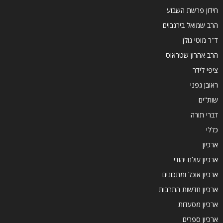
חידון פרשת השבוע
הרב שמואל בירנבוים
ד''ר מוטי גולן
הרב אהרון שטראוס
ציפי לידר
ראובן גפני
שות"ים
דברי תורה
כללי
ארכיון
ארכיון עולם יהודי
ארכיון אוכל ומתכונים
ארכיון חדשות התרבות
ארכיון מסעדות
ארכיון ספרים