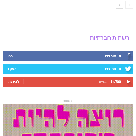
רשתות חברתיות
0
אוהדים
כמו
0
חסידים
מעקב
14,700
מנויים
להירשם
- פרסומת -