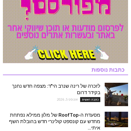
כתבות נוספות
לזכרה של רינה שנרב הי"ד: מצפה חדש נחנך
בקידר דרום
אוגוסט 5, 2026
כתבה ראשית
מסעדת ה-RoofTop של מלון ממילא נפתחת
מחדש עם קונספט קולינרי חדש בהובלת השף
איתי...