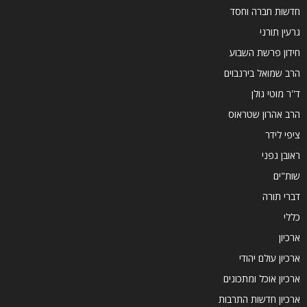
חדשות חברה וחסד
גרעין תורני
חידון פרשת השבוע
הרב שמואל בירנבוים
ד''ר מוטי גולן
הרב אהרון שטראוס
ציפי לידר
ראובן גפני
שות"ים
דברי תורה
כללי
ארכיון
ארכיון עולם יהודי
ארכיון אוכל ומתכונים
ארכיון חדשות התרבות