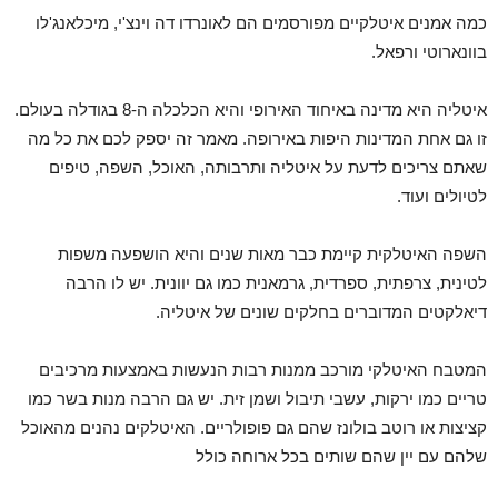
כמה אמנים איטלקיים מפורסמים הם לאונרדו דה וינצ'י, מיכלאנג'לו
בוונארוטי ורפאל.
איטליה היא מדינה באיחוד האירופי והיא הכלכלה ה-8 בגודלה בעולם.
זו גם אחת המדינות היפות באירופה. מאמר זה יספק לכם את כל מה
שאתם צריכים לדעת על איטליה ותרבותה, האוכל, השפה, טיפים
לטיולים ועוד.
השפה האיטלקית קיימת כבר מאות שנים והיא הושפעה משפות
לטינית, צרפתית, ספרדית, גרמאנית כמו גם יוונית. יש לו הרבה
דיאלקטים המדוברים בחלקים שונים של איטליה.
המטבח האיטלקי מורכב ממנות רבות הנעשות באמצעות מרכיבים
טריים כמו ירקות, עשבי תיבול ושמן זית. יש גם הרבה מנות בשר כמו
קציצות או רוטב בולונז שהם גם פופולריים. האיטלקים נהנים מהאוכל
שלהם עם יין שהם שותים בכל ארוחה כולל