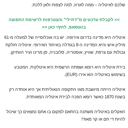
שלכם לאיטליה – ממה לארוז, למה לצפות ולאן ללכת.
>> לקבלת עדכונים מ"דתילי" והצטרפות לרשימת התפוצה
בווטסאפ, לחץ/י כאן <<
איטליה היא מדינה בדרום אירופה. יש בה אוכלוסייה של למעלה מ-61
מיליון איש והיא המדינה ה-8 בגודלה באיחוד האירופי. איטליה חולקת
גבולות עם צרפת, שוויץ, אוסטריה, סלובניה, סן מרינו ועיר הוותיקן.
בירת איטליה היא רומא ושפתה הרשמית היא איטלקית. המטבע
בשימוש באיטליה הוא אירו (EUR).
איטליה הייתה מיושבת מאז התקופה הנאוליתית אך היא אוחדה רק
בשנת 1870 כאשר רומא הפכה לבירת איטליה המאוחדת.
האקלים באיטליה משתנה בהתאם למקום בו אתם נמצאים כך שיכול
להיות די חם או קר מאוד!