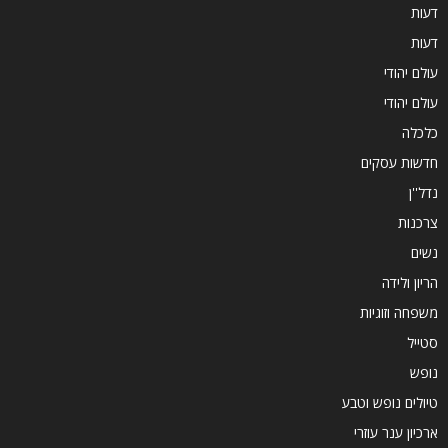
דעות
דעות
עולם יהודי
עולם יהודי
כלכלה
חדשות עסקים
נדל''ן
צרכנות
נשים
הריון ולידה
משפחה וזוגיות
סטייל
נופש
טיולים נופש וטבע
ארכיון ענר עוזרי