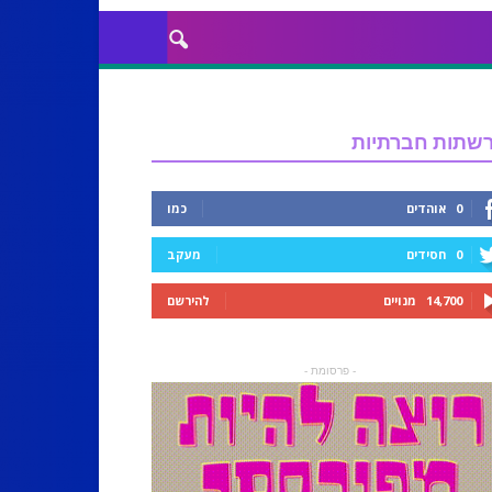
שתות חברתיות
0
אוהדים
כמו
0
חסידים
מעקב
14,700
מנויים
להירשם
- פרסומת -