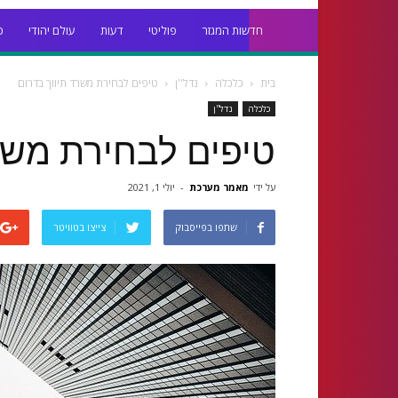
חדשות המגזר
פוליטי
דעות
עולם יהודי
כ
בית
כלכלה
נדל''ן
טיפים לבחירת משרד תיווך בדרום
כלכלה
נדל''ן
טיפים לבחירת משר
על ידי
מאמר מערכת
-
יולי 1, 2021
שתפו בפייסבוק
צייצו בטוויטר