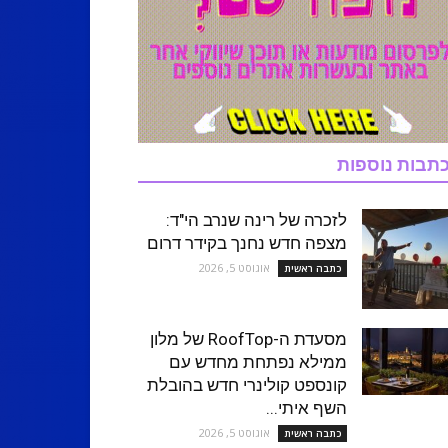
תבות נוספות
לזכרה של רינה שנרב הי"ד:
מצפה חדש נחנך בקידר דרום
אוגוסט 5, 2026
כתבה ראשית
מסעדת ה-RoofTop של מלון
ממילא נפתחת מחדש עם
קונספט קולינרי חדש בהובלת
השף איתי...
אוגוסט 5, 2026
כתבה ראשית