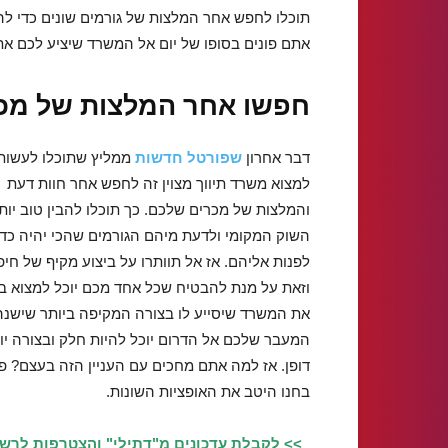
תוכלו לחפש אחר המלצות של גורמים שונים כדי להפ
אתם פונים בסופו של יום אל המשרד שיציע לכם את
חפשו אחר המלצות של מכ
דבר אחרון
שפורטל חדשות
ממליץ שתוכלו לעשות 
למצוא משרד תיווך מצוין זה לחפש אחר חוות דעת
והמלצות של מכרים שלכם. כך תוכלו להבין טוב יות
השוק המקומי ולדעת מיהם הגורמים שהכי יהיה כדא
לפנות אליהם. אז אל תוותרו על ביצוע מקיף של חיפ
וזאת על מנת להבטיח שכל אחד מכם יוכל למצוא בד
את המשרד שיסייע לו בצורה המקיפה ביותר שישנה
המעבר שלכם אל הדרום יוכל להיות חלק ובצורה יו
דופן. אז למה אתם מחכים עם העניין הזה בעצם? פ
בחנו היטב את האופציות השונות.
>> לקבלת עדכונים מ"דתילי" והצטרפות לרש