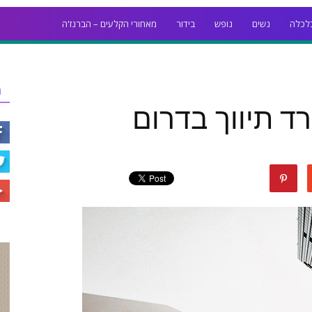
לכלה
נשים
נופש
בידור
מאחורי הקלעים – הברנז'ה
ר
ד תיווך בדרום