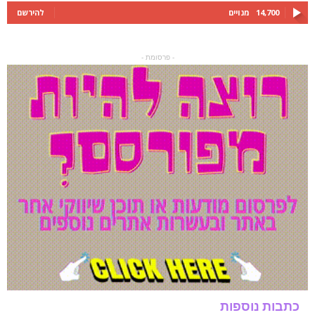
14,700
מנויים
להירשם
- פרסומת -
כתבות נוספות