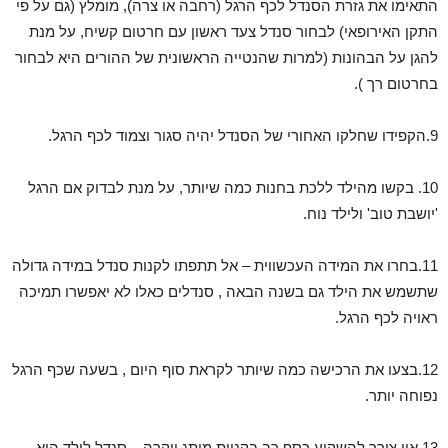
התאימו את גזרת הסנדל לכף הרגל (רחבה או צרה), מומלץ (גם על פי
התקן האירופאי) לבחור סנדל צעד ראשון עם חרטום קשיח, על מנת
להגן על הבהונות (למרות שהנטייה הראשונית של ההורים היא לבחור
בחרטום רך ).
9.הקפידו שחלקו האחורי של הסנדל יהיה סגור וצמוד לכף הרגל.
10. בקשו מהילד ללכת בחנות כמה שיותר, על מנת לבדוק אם הרגל
'יושבת טוב' ולילד נוח.
11.בחרו את המידה העכשווית – אל תתפתו לקנות סנדל במידה גדולה
שתשמש את הילד גם בשנה הבאה , סנדלים כאלו לא יאפשרו תמיכה
ראויה לכף הרגל.
12.בצעו את הרכישה כמה שיותר לקראת סוף היום , בשעה שכף הרגל
נפוחה יותר.
13.אין צורך להשקיע כסף רב בקניית מותג יוקרה – סנדל לילד הוא