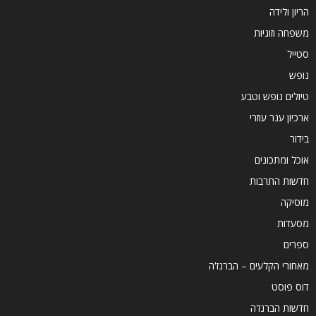
הריון ולידה
משפחה וזוגיות
סטייל
נופש
טיולים נופש וטבע
ארכיון ענר עוזרי
בידור
אוכל ומתכונים
חדשות התרבות
מוסיקה
מסעדות
ספרים
מאחורי הקלעים – הברנז'ה
דוס פוסט
חדשות הברנז'ה