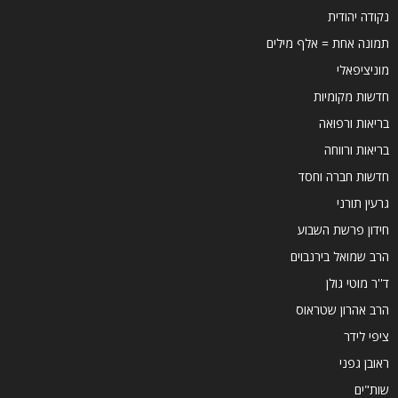
נקודה יהודית
תמונה אחת = אלף מילים
מוניציפאלי
חדשות מקומיות
בריאות ורפואה
בריאות ורווחה
חדשות חברה וחסד
גרעין תורני
חידון פרשת השבוע
הרב שמואל בירנבוים
ד''ר מוטי גולן
הרב אהרון שטראוס
ציפי לידר
ראובן גפני
שות"ים