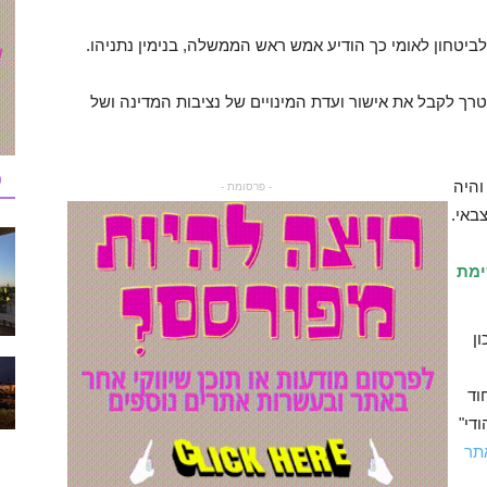
ביטחון לאומי כך הודיע אמש ראש הממשלה, בנימין נתניהו.
יצטרך לקבל את אישור ועדת המינויים של נציבות המדינה ושל
כ
והיה
- פרסומת -
באי.
ימת
ן
וד
די"
תר