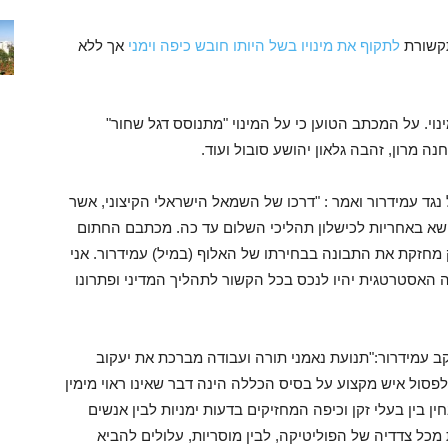
תקשורת
לתקוף את מינויו בשל היותו חובש כיפה וימני
אך ללא
י. על המכתב הטוען כי על המינוי "מתנוסס דגל שחור"
נה מרון, זהבה גלאון יהושע סובול ועוד.
גד עמידרור ואמר : "דרכו של השמאל הישראלי הקיצוני, אשר
שא באחריות לכישלון תהליכי השלום עד כה. מכתבם החתום
 מחזקת את התבונה בבחירתו של האלוף (במיל) עמידרור. אני
ה האסטרטגית יהיו לנכס בכל הקשור לתהליך המדיני ופתרונו
קב עמידרור:"תנועת נאמני תורה ועבודה מברכת את יעקוב
ת לפסול איש מקצוע על בסיס הכללה הינה דבר שאינו ראוי מימין
 בין בעלי זקן וכיפה המחזיקים בדעות ימניות לבין אנשים
ת מכל צדדיה של הפוליטיקה, לבין מוסריות, עלולים להביא