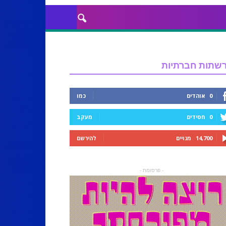
שתות חברתיות
0
אוהדים
כמו
0
חסידים
מעקב
14,700
מנויים
להירשם
- פרסומת -