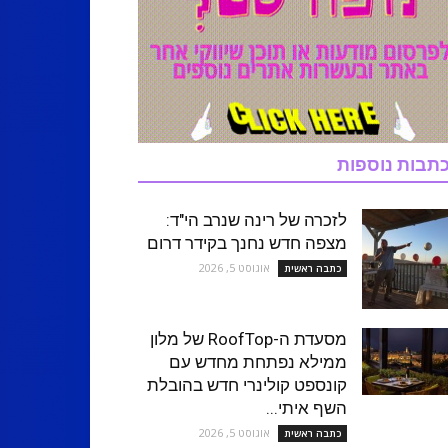
תבות נוספות
לזכרה של רינה שנרב הי"ד:
מצפה חדש נחנך בקידר דרום
אוגוסט 5, 2026
כתבה ראשית
מסעדת ה-RoofTop של מלון
ממילא נפתחת מחדש עם
קונספט קולינרי חדש בהובלת
השף איתי...
אוגוסט 5, 2026
כתבה ראשית