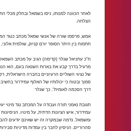
לאחר הכוונה למנותו, ניסו בשמאל ובחלק מכלי ה
הצלחה.
אמש, פרסמו שורה של אנשי שמאל מכתב כנגד המינו
חתמוח בין היתר הסופר יורם קניוק, שולמית אלוני, ח
ח"כ עתניאל שנלר (קדימה) הגיב על מכתב השמאל נ
מרעיל בדרך קבע את בארות השנאה בעם, הוא הנו
של נציגי השוליים הרעיוניים בחברה הישראלית, רק
סמוך ובטוח כי יכולותיו של האלוף עמידרור בחשיב
דרך הסכמה לאומית". כך שנלר
תגובת נאמני תורה ועבודה על המכתב נגד מינוי יע
עמידרור, איש הציונות הדתית, על מינויו. הניסיונו
ומשמאל. נדמה שבמקרה זה יש שאינם יודעים להבחין
סהרוריים. הניסיון לחבר בין עמדות מדיניות סבירו