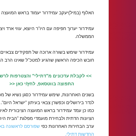
האלוף (במיל)יעקב עמידרור יעמוד בראש המועצה ל
עמידרור יערוך חפיפה עם היו"ר היוצא, עוזי ארד ו
הממשלה.
עמידרור שימש בשורה ארוכה של תפקידים צבאיים 
חובש הכיפה הראשון שהגיע למטכ"ל שאינו הרב הצ
>> לקבלת עדכונים מ"דתילי" והצטרפות לרש
התפוצה בווטסאפ, לחץ/י כאן <<
בשנים האחרונות, שימש עמידרור כסגן נשיא של מכו
לנדר בירושלים וכפשרן צבאי בעיתון "ישראל היום".
כמו כן עמד עמידרור בראש המועצה הציבורית לאיח
הציונות הדתית ולבחירת מועמדי מפלגת "הבית היהו
ערב הבחירות האחרונות כפי
שפורסם לראשונה בא
החדשות דתילי.