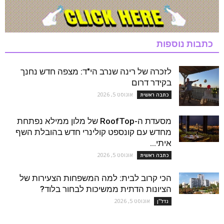
כתבות נוספות
לזכרה של רינה שנרב הי"ד: מצפה חדש נחנך
בקידר דרום
אוגוסט 5, 2026
כתבה ראשית
מסעדת ה-RoofTop של מלון ממילא נפתחת
מחדש עם קונספט קולינרי חדש בהובלת השף
איתי...
אוגוסט 5, 2026
כתבה ראשית
הכי קרוב לבית: למה המשפחות הצעירות של
הציונות הדתית ממשיכות לבחור בלוד?
אוגוסט 5, 2026
נדל''ן