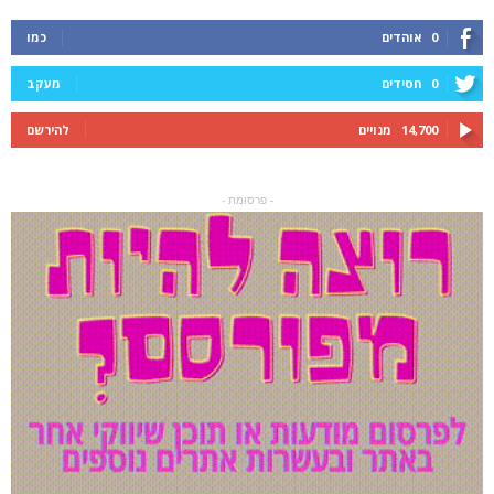
0
אוהדים
כמו
0
חסידים
מעקב
14,700
מנויים
להירשם
- פרסומת -