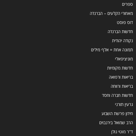
ספרים
מאחורי הקלעים – הברנז'ה
דוס פוסט
חדשות הברנז'ה
נקודה יהודית
תמונה אחת = אלף מילים
מוניציפאלי
חדשות מקומיות
בריאות ורפואה
בריאות ורווחה
חדשות חברה וחסד
גרעין תורני
חידון פרשת השבוע
הרב שמואל בירנבוים
ד''ר מוטי גולן