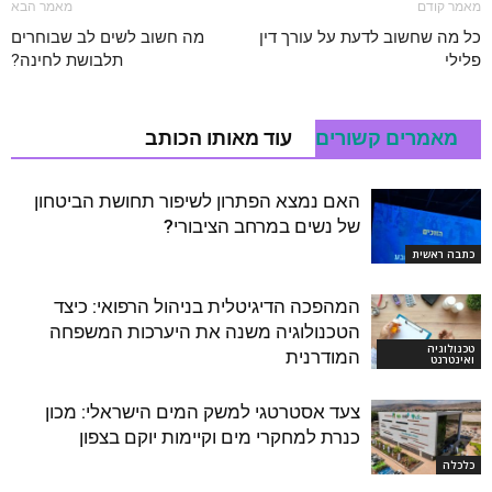
מאמר קודם
מאמר הבא
כל מה שחשוב לדעת על עורך דין
מה חשוב לשים לב שבוחרים
פלילי
תלבושת לחינה?
מאמרים קשורים
עוד מאותו הכותב
האם נמצא הפתרון לשיפור תחושת הביטחון
של נשים במרחב הציבורי?
כתבה ראשית
המהפכה הדיגיטלית בניהול הרפואי: כיצד
הטכנולוגיה משנה את היערכות המשפחה
טכנולוגיה
המודרנית
ואינטרנט
צעד אסטרטגי למשק המים הישראלי: מכון
כנרת למחקרי מים וקיימות יוקם בצפון
כלכלה