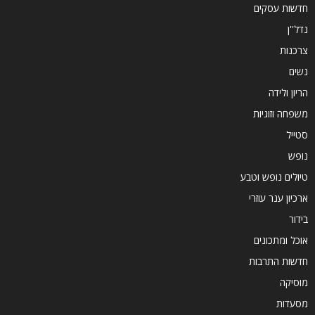
חדשות עסקים
נדל''ן
צרכנות
נשים
הריון ולידה
משפחה וזוגיות
סטייל
נופש
טיולים נופש וטבע
ארכיון ענר עוזרי
בידור
אוכל ומתכונים
חדשות התרבות
מוסיקה
מסעדות