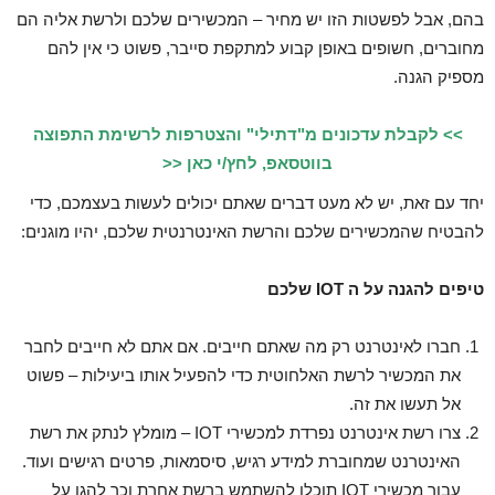
בהם, אבל לפשטות הזו יש מחיר – המכשירים שלכם ולרשת אליה הם
מחוברים, חשופים באופן קבוע למתקפת סייבר, פשוט כי אין להם
מספיק הגנה.
>> לקבלת עדכונים מ"דתילי" והצטרפות לרשימת התפוצה
בווטסאפ, לחץ/י כאן <<
יחד עם זאת, יש לא מעט דברים שאתם יכולים לעשות בעצמכם, כדי
להבטיח שהמכשירים שלכם והרשת האינטרנטית שלכם, יהיו מוגנים:
טיפים להגנה על ה IOT שלכם
חברו לאינטרנט רק מה שאתם חייבים. אם אתם לא חייבים לחבר
את המכשיר לרשת האלחוטית כדי להפעיל אותו ביעילות – פשוט
אל תעשו את זה.
צרו רשת אינטרנט נפרדת למכשירי IOT – מומלץ לנתק את רשת
האינטרנט שמחוברת למידע רגיש, סיסמאות, פרטים רגישים ועוד.
עבור מכשירי IOT תוכלו להשתמש ברשת אחרת וכך להגן על