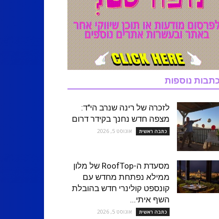
תבות נוספות
לזכרה של רינה שנרב הי"ד:
מצפה חדש נחנך בקידר דרום
אוגוסט 5, 2026
כתבה ראשית
מסעדת ה-RoofTop של מלון
ממילא נפתחת מחדש עם
קונספט קולינרי חדש בהובלת
השף איתי...
אוגוסט 5, 2026
כתבה ראשית