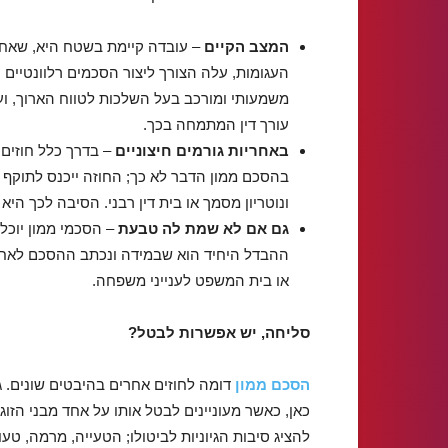
המצב הקיים
– עובדה קיימת בשטח היא, שאחו
העגומות, עלה הצורך ליצור הסכמים רלוונטיים
משמעותי ומורכב בעל השלכות לטווח הארוך, וע
עורך דין המתמחה בכך.
באחריות גורמים חיצוניים
– בדרך כלל חוזים 
בהסכם ממון הדבר לא כך; החוזה ייכנס לתוקף
ונוטריון מסמך או בית דין רבני. הסיבה לכך היא
גם אם לא שמת לה טבעת
– הסכמי ממון יוכלו
ההבדל היחיד הוא שבמידה ונכתב ההסכם לאחר ה
או בית המשפט לענייני משפחה.
סליחה, יש אפשרות לבטל?
הסכם ממון
דומה לחוזים אחרים בהיבטים שונים. ג
כאן, כאשר מעוניינים לבטל אותו על אחד מבני הזוג
להציג סיבות הגיוניות לביטולו; הטעייה, מרמה, טעו