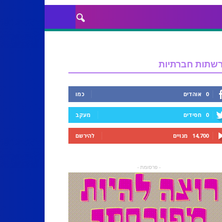
שתות חברתיות
0
אוהדים
כמו
0
חסידים
מעקב
14,700
מנויים
להירשם
- פרסומת -