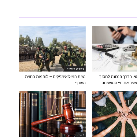
כתבה ראשית
: הדרך הנכונה לחסוך
נשות המילואימניקים – לוחמות בחזית
שפר את חיי המשפחה
העורף
דעות