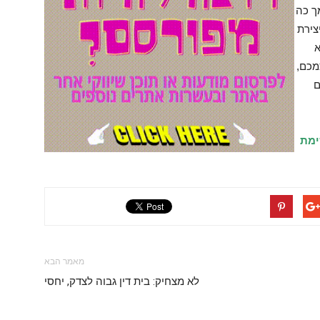
ך כה
צירת
א
מכם,
ם
ימת
מאמר הבא
לא מצחיק: בית דין גבוה לצדק, יחסי