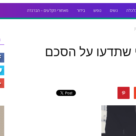
לכלה
נשים
נופש
בידור
מאחורי הקלעים – הברנז'ה
ן
ר
 שתדעו על הסכם