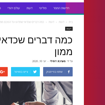
חדשות המגזר
פוליטי
דעות
עולם יהודי
כ
בית
דעות
דעות
כמה דברים שכדאי שתדעו על הסכם ממו
דעות
כמה דברים שכדאי
ממון
על ידי
מערכת דתילי
-
יוני 10, 2020
שתפו בפייסבוק
צייצו בטוויטר