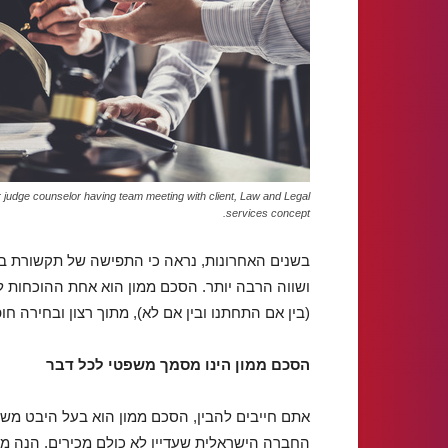
judge counselor having team meeting with client, Law and Legal
services concept.
בשנים האחרונות, נראה כי התפישה של תקשורת ב
ושווה הרבה יותר. הסכם ממון הוא אחת ההוכחות ל
(בין אם התחתנו ובין אם לא), מתוך רצון ובחירה ח
הסכם ממון הינו מסמך משפטי לכל דבר
אתם חייבים להבין, הסכם ממון הוא בעל היבט משפטי
החברה הישראלית שעדיין לא כולם מכירים. הנה מס