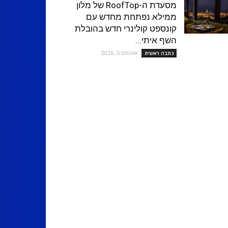
מסעדת ה-RoofTop של מלון
ממילא נפתחת מחדש עם
קונספט קולינרי חדש בהובלת
השף איתי...
אוגוסט 5, 2026
כתבה ראשית