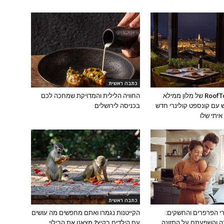
כתבה ראשית
מסעדת ה-RoofTop של מלון ממילא
החוויה הלילית והמדויקת שמחכה לכם
עם קונספט קולינרי חדש
בכניסה לירושלים
יתי שלו
כתבה ראשית
י הפרפרים והחשקים:
הקייטנות נגמרו ואתם מחפשים מה עושים
ה והשפעתם על התזונה
עם הילדים בקיץ? מצאנו את הבילוי