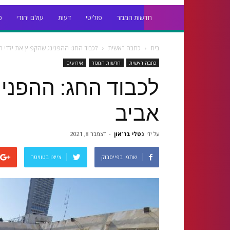
חדשות המגזר
פוליטי
דעות
עולם יהודי
כ
בית
כתבה ראשית
לכבוד החג: ההפנינג שהקפיץ את ילדי ת
כתבה ראשית
חדשות המגזר
אירועים
לכבוד החג: ההפנינ
אביב
על ידי
נטלי בר־און
-
דצמבר 8, 2021
שתפו בפייסבוק
צייצו בטוויטר