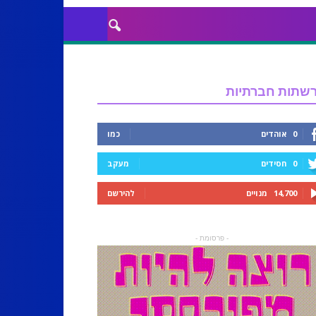
שתות חברתיות
0
אוהדים
כמו
0
חסידים
מעקב
14,700
מנויים
להירשם
- פרסומת -