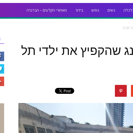
לכלה
נשים
נופש
בידור
מאחורי הקלעים – הברנז'ה
ל אביב
ר
ג שהקפיץ את ילדי תל