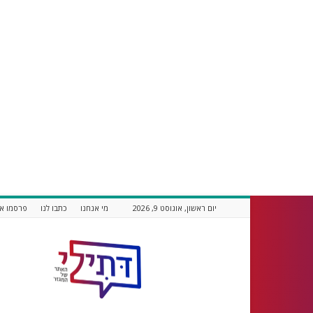
יום ראשון, אוגוסט 9, 2026
מי אנחנו
כתבו לנו
פרסמו אצ
דתילי
אתר
חדשות