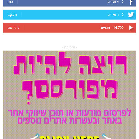
0
אוהדים
כמו
0
חסידים
מעקב
14,700
מנויים
להירשם
- פרסומת -