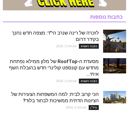
כתבות נוספות
לזכרה של רינה שנרב הי"ד: מצפה חדש נחנך
בקידר דרום
אוגוסט 5, 2026
כתבה ראשית
מסעדת ה-RoofTop של מלון ממילא נפתחת
מחדש עם קונספט קולינרי חדש בהובלת השף
איתי...
אוגוסט 5, 2026
כתבה ראשית
הכי קרוב לבית: למה המשפחות הצעירות של
הציונות הדתית ממשיכות לבחור בלוד?
אוגוסט 5, 2026
נדל''ן