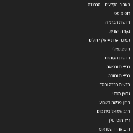
מאחורי הקלעים – הברנז'ה
דוס פוסט
חדשות הברנז'ה
נקודה יהודית
תמונה אחת = אלף מילים
מוניציפאלי
חדשות מקומיות
בריאות ורפואה
בריאות ורווחה
חדשות חברה וחסד
גרעין תורני
חידון פרשת השבוע
הרב שמואל בירנבוים
ד''ר מוטי גולן
הרב אהרון שטראוס