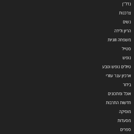
נדל''ן
צרכנות
נשים
הריון ולידה
משפחה וזוגיות
סטייל
נופש
טיולים נופש וטבע
ארכיון ענר עוזרי
בידור
אוכל ומתכונים
חדשות התרבות
מוסיקה
מסעדות
ספרים