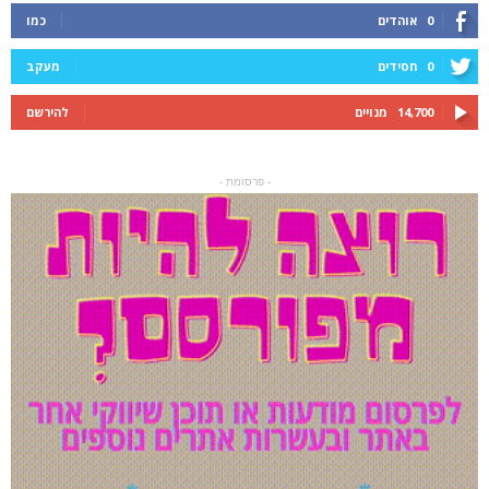
0
אוהדים
כמו
0
חסידים
מעקב
14,700
מנויים
להירשם
- פרסומת -