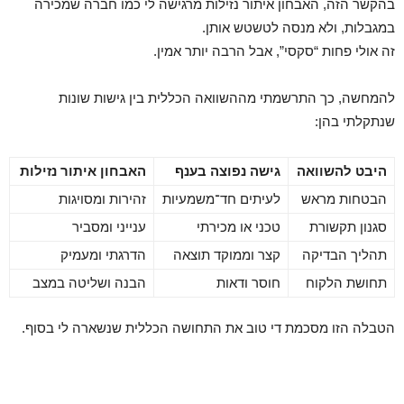
בהקשר הזה, האבחון איתור נזילות מרגישה לי כמו חברה שמכירה
במגבלות, ולא מנסה לטשטש אותן.
זה אולי פחות “סקסי”, אבל הרבה יותר אמין.
להמחשה, כך התרשמתי מההשוואה הכללית בין גישות שונות
שנתקלתי בהן:
היבט להשוואה
גישה נפוצה בענף
האבחון איתור נזילות
הבטחות מראש
לעיתים חד־משמעיות
זהירות ומסויגות
סגנון תקשורת
טכני או מכירתי
ענייני ומסביר
תהליך הבדיקה
קצר וממוקד תוצאה
הדרגתי ומעמיק
תחושת הלקוח
חוסר ודאות
הבנה ושליטה במצב
הטבלה הזו מסכמת די טוב את התחושה הכללית שנשארה לי בסוף.