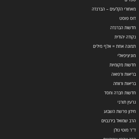
מאחורי הקלעים – הברנז'ה
דוס פוסט
חדשות הברנז'ה
נקודה יהודית
תמונה אחת = אלף מילים
מוניציפאלי
חדשות מקומיות
בריאות ורפואה
בריאות ורווחה
חדשות חברה וחסד
גרעין תורני
חידון פרשת השבוע
הרב שמואל בירנבוים
ד''ר מוטי גולן