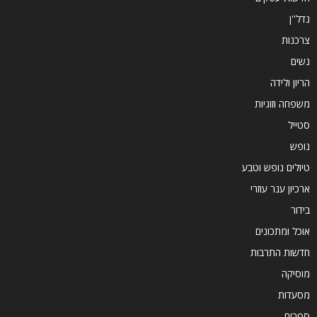
נדל''ן
צרכנות
נשים
הריון ולידה
משפחה וזוגיות
סטייל
נופש
טיולים נופש וטבע
ארכיון ענר עוזרי
בידור
אוכל ומתכונים
חדשות התרבות
מוסיקה
מסעדות
ספרים