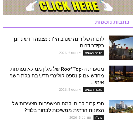
כתבות נוספות
לזכרה של רינה שנרב הי"ד: מצפה חדש נחנך
בקידר דרום
אוגוסט 5, 2026
כתבה ראשית
מסעדת ה-RoofTop של מלון ממילא נפתחת
מחדש עם קונספט קולינרי חדש בהובלת השף
איתי...
אוגוסט 5, 2026
כתבה ראשית
הכי קרוב לבית: למה המשפחות הצעירות של
הציונות הדתית ממשיכות לבחור בלוד?
אוגוסט 5, 2026
נדל''ן