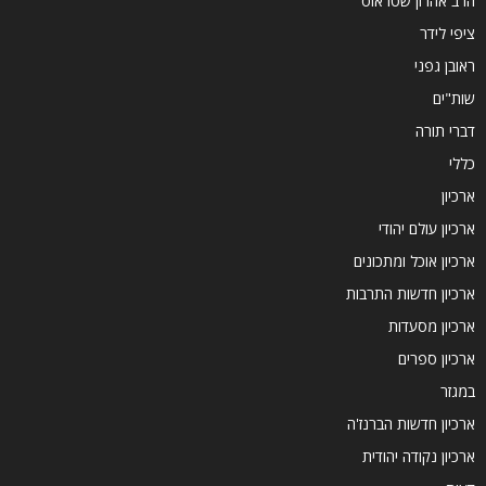
הרב אהרון שטראוס
ציפי לידר
ראובן גפני
שות"ים
דברי תורה
כללי
ארכיון
ארכיון עולם יהודי
ארכיון אוכל ומתכונים
ארכיון חדשות התרבות
ארכיון מסעדות
ארכיון ספרים
במגזר
ארכיון חדשות הברנז'ה
ארכיון נקודה יהודית