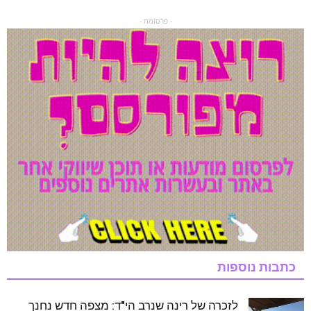
- פרסומת -
כתבות נוספות
לזכרה של רינה שנרב הי"ד: מצפה חדש נחנך