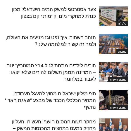
צעד אסטרטגי למשק המים הישראלי: מכון
כנרת למחקרי מים וקיימות יוקם בצפון
כלכלה
הזהב השחור: איך נפט וגז מניעים את העולם,
ולמה זה קשור למלחמה שלנו?
כתבות
הורים לילדים מתחת לגיל 14? סמוטריץ' יוזם
– המדינה תממן תשלום להורים שלא ייצאו
לעבוד במלחמה
כתבה ראשית
חצי מיליון ישראלים מחוץ למעגל העבודה:
המחיר הכלכלי הכבד של מבצע "שאגת הארי"
נחשף
כתבה ראשית
מחקר רשות המסים חושף: העשירון העליון
מחזיק כמעט במחצית מהכנסות המשק –