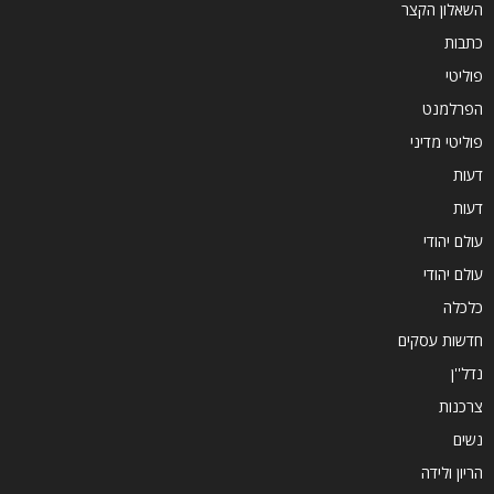
השאלון הקצר
כתבות
פוליטי
הפרלמנט
פוליטי מדיני
דעות
דעות
עולם יהודי
עולם יהודי
כלכלה
חדשות עסקים
נדל''ן
צרכנות
נשים
הריון ולידה