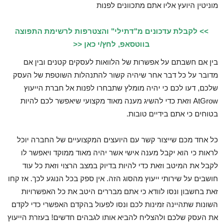
מוניטין היועץ אליו אתם מתכוונים לפנות
>> לקבלת עדכונים מ"דתילי" והצטרפות לרשימת התפוצה
בווטסאפ, לחץ/י כאן <<
בין אם חשבתם על אפשרות של הלוואות לעסקים קטנים ובין אם
מדובר על כל דבר אחר שיהיה קשור להתנהלות השוטפת של העסק
שלכם, דעו לכם כי יהיה מומלץ שתבחרו לפנות אל חברת הייעוץ
AtGrow וזאת כדי להשיג מענה מאוד מקצועי שיאפשר לכם להיות
בטוחים כי אתם בידיים טובות.
כל אחד מכם שייצור קשר עם היועצים המקצועיים של החברה יוכל
לראות כי הוא יקבל מענה אישי אשר יהיה מאוד ממוקד ויאפשר לו
לקבל את המיטב וזאת כדי להיות בדיוק במצב הרצוי וזאת כל עוד
חושבים על שירותי ייעוץ מהסוג הזה. אין ספק בכל הנוגע לכך. אז קחו
זאת בחשבון ונסו לוודא כי אתם מבררים היטב את כל האפשרויות
השונות שתהיינה זמינות לכם ונסו לפעול בהקדם האפשרי כדי לקדם
את העסק שלכם ולהצליח להביא אותו לגבהים חדשים! בעזרת הייעוץ