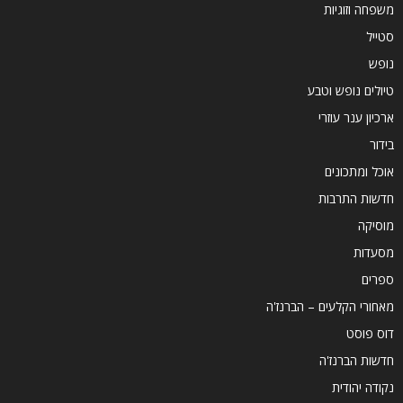
משפחה וזוגיות
סטייל
נופש
טיולים נופש וטבע
ארכיון ענר עוזרי
בידור
אוכל ומתכונים
חדשות התרבות
מוסיקה
מסעדות
ספרים
מאחורי הקלעים – הברנז'ה
דוס פוסט
חדשות הברנז'ה
נקודה יהודית