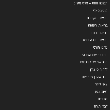
תמונה אחת = אלף מילים
מוניציפאלי
חדשות מקומיות
בריאות ורפואה
בריאות ורווחה
חדשות חברה וחסד
גרעין תורני
חידון פרשת השבוע
הרב שמואל בירנבוים
ד''ר מוטי גולן
הרב אהרון שטראוס
ציפי לידר
ראובן גפני
שות"ים
דברי תורה