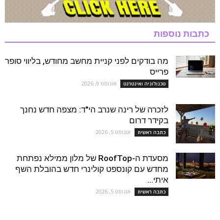
כתבות נוספות
מה בודקים לפני קניית מחשב מחודש, בליווי סופר
פרייס
אוגוסט 9, 2026
טכנולוגיה ואינטרנט
לזכרה של רינה שנרב הי"ד: מצפה חדש נחנך
בקידר דרום
אוגוסט 5, 2026
כתבה ראשית
מסעדת ה-RoofTop של מלון ממילא נפתחת
מחדש עם קונספט קולינרי חדש בהובלת השף
איתי...
אוגוסט 5, 2026
כתבה ראשית