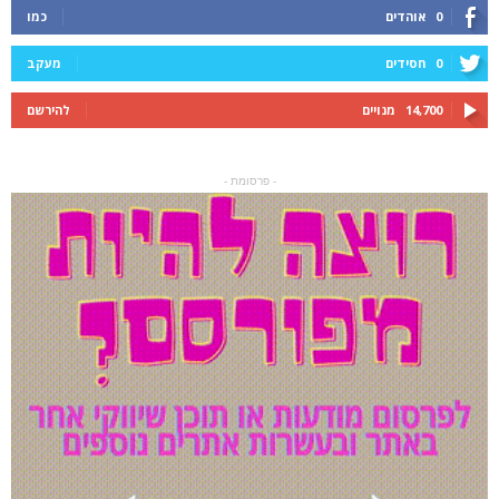
0
אוהדים
כמו
0
חסידים
מעקב
14,700
מנויים
להירשם
- פרסומת -