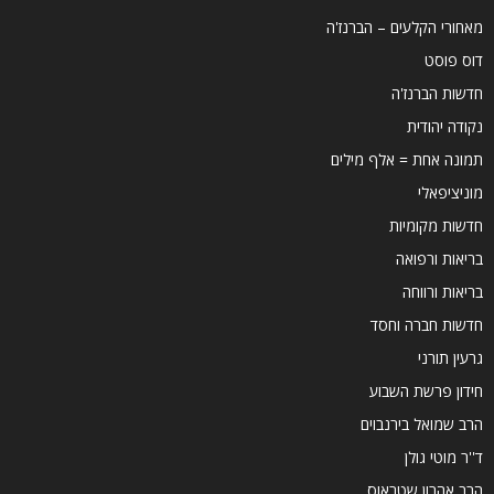
מאחורי הקלעים – הברנז'ה
דוס פוסט
חדשות הברנז'ה
נקודה יהודית
תמונה אחת = אלף מילים
מוניציפאלי
חדשות מקומיות
בריאות ורפואה
בריאות ורווחה
חדשות חברה וחסד
גרעין תורני
חידון פרשת השבוע
הרב שמואל בירנבוים
ד''ר מוטי גולן
הרב אהרון שטראוס