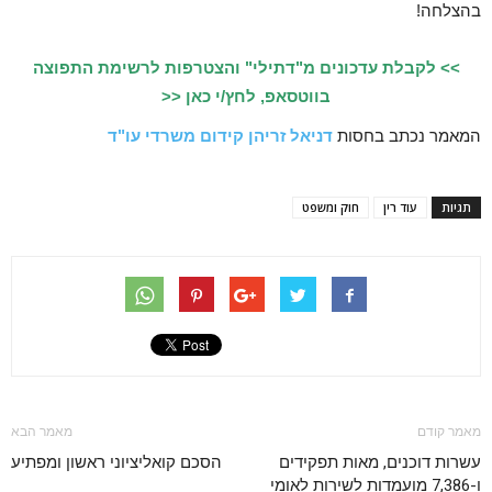
בהצלחה!
>> לקבלת עדכונים מ"דתילי" והצטרפות לרשימת התפוצה
בווטסאפ, לחץ/י כאן <<
המאמר נכתב בחסות
דניאל זריהן קידום משרדי עו"ד
תגיות
עוד רין
חוק ומשפט
מאמר קודם
מאמר הבא
עשרות דוכנים, מאות תפקידים
הסכם קואליציוני ראשון ומפתיע
ו-7,386 מועמדות לשירות לאומי