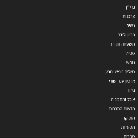
נדל''ן
צרכנות
נשים
הריון ולידה
משפחה וזוגיות
סטייל
נופש
טיולים נופש וטבע
ארכיון ענר עוזרי
בידור
אוכל ומתכונים
חדשות התרבות
מוסיקה
מסעדות
ספרים