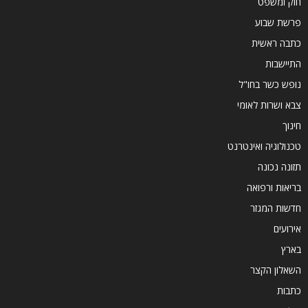
חוק ומשפט
פרשת שבוע
כתבה ראשית
התיישבות
נופש כשר בחו"ל
צבא ושרות לאומי
חינוך
טכנולוגיה ואינטרנט
תזונה נכונה
בריאות ורפואה
חדשות המגזר
אירועים
בארץ
השאלון הקצר
כתבות