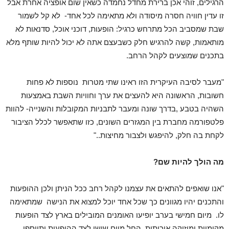
הרגילים, זוהי אכן ברירת מחדל נחמדה כשאין שום אופציה אחרת אבל
זו עדין חוויה חסרה מיסודה ולא מתאימה לכל אחד- לא קל לשמור
שבת שמסביב הכל מתרחש כרגיל: הופעות, דוכני אוכל, סדנאות לא
מותאמות, קשה להרגיש חלק כשבעצם אתה לא יכול להיות שותף מלא
בתכנים שמוצעים לקהל הרחב.
"מעבר לסיבה העיקרית הזו ראינו שתי מטרות נוספות לא פחות
חשובות, הראשונה היא להעצים את ערך וחוויות השבת באמצעות
השהיה בטבע ,בדרך שונה ומעבר לתבניות המקובלות והשנייה- להוות
פלטפורמה מחברת בין המגזרים השונים, כזו שתאפשר לכלל הציבור
לקחת בה חלק, להיפגש ולצבור מחיצות.."
מה הולך להיות שם?
"אנו שואפים להתאים את עצמנו לקהל רחב ככל הניתן ולכן ההופעות
והתכנים יהיו מגוונים כך שכל אחד יוכל למצוא את הנישה שמתאימה
לו. מיום חמישי בערב יופיעו האומנים המובילים בארץ לצד הופעות
מקומיות ומוזיקה איכותית. החל מיום שישי לצד ההופעות יתווספו