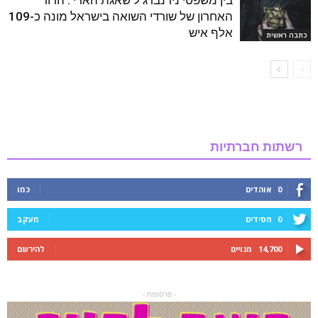
בין משפטי נירנברג ל'שאגת הארי': הדור
האחרון של שורדי השואה בישראל מונה כ-109
אלף איש
כתבה ראשית
רשתות חברתיות
0
אוהדים
כמו
0
חסידים
מעקב
14,700
מנויים
להירשם
- פרסומת -