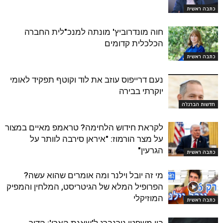
כתבה ראשית
חוה מונדרוביץ' מונתה למנכ"לית החברה
הכלכלית קדומים
כתבה ראשית
נעם דרייפוס עוזב את לוד וקוטף תפקיד לאומי
יוקרתי בבירה
חדשות הברנז'ה
לקראת חידוש הלחימה? טראמפ מאיים במצור
על מצר הורמוז: "איראן סירבה לוותר על
הגרעין"
כתבה ראשית
מי זה יובל וילנר ומה אומרים שהוא עשה?
הפרופיל המלא של הגיטריסט, המלחין והמפיק
המוזיקלי
כתבה ראשית