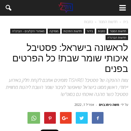
בית
חדשות המגזר
כתבות
חדשות המגזר
כתבות
בידור
חדשות התרבות
מוסיקה
מאחורי הקלעים - הברנז'ה
חדשות הברנז'ה
לראשונה בישראל: פסטיבל
איכותי שומר שבת! כל הפרטים
בפנים
צוות ההפקה של פסטיבל TISHREI מזמינים אתכם לקחת חלק באירוע
ייחודי, ראשון מסוגו בישראל שיאפשר לציבור שומר השבת ליהנות מחוויית
פסטיבל כשר מהנה ואיכותי גם בסופ"ש!
על ידי
משה ניסנבוים
-
אפריל 1, 2022