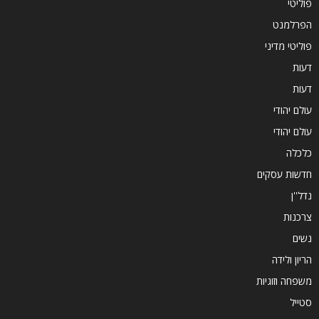
פוליטי
הפרלמנט
פוליטי מדיני
דעות
דעות
עולם יהודי
עולם יהודי
כלכלה
חדשות עסקים
נדל''ן
צרכנות
נשים
הריון ולידה
משפחה וזוגיות
סטייל