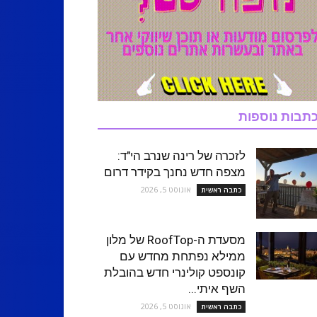
תבות נוספות
לזכרה של רינה שנרב הי"ד:
מצפה חדש נחנך בקידר דרום
אוגוסט 5, 2026
כתבה ראשית
מסעדת ה-RoofTop של מלון
ממילא נפתחת מחדש עם
קונספט קולינרי חדש בהובלת
השף איתי...
אוגוסט 5, 2026
כתבה ראשית