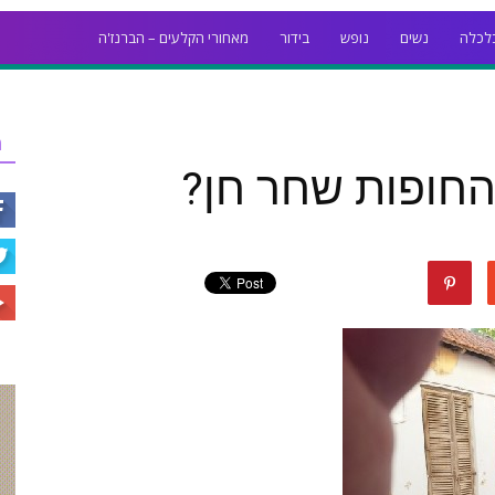
לכלה
נשים
נופש
בידור
מאחורי הקלעים – הברנז'ה
ר
החופות שחר חן?