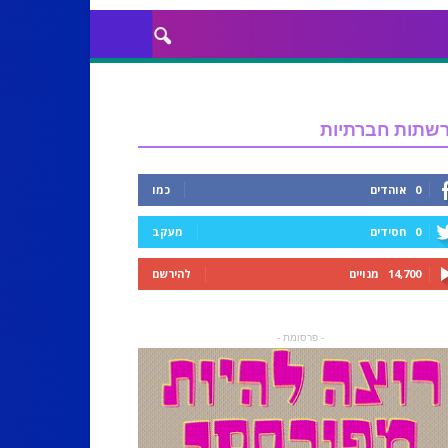
שתות חברתיות
0
אוהדים
כמו
0
חסידים
מעקב
14,700
מנויים
להירשם
- פרסומת -