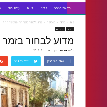
חדשות המגזר
פוליטי
דעות
עולם יהודי
כ
בית
בידור
מוסיקה
מדוע לבחור בזמר החופות שחר חן?
בידור
מוסיקה
מדוע לבחור בזמר 
על ידי
אביחי טבק
-
דצמבר 5, 2016
שתפו בפייסבוק
צייצו בטוויטר