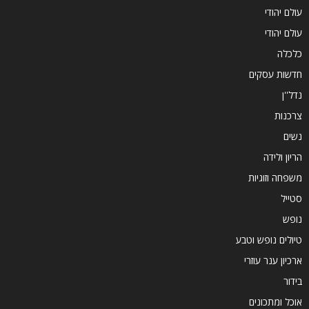
עולם יהודי
עולם יהודי
כלכלה
חדשות עסקים
נדל''ן
צרכנות
נשים
הריון ולידה
משפחה וזוגיות
סטייל
נופש
טיולים נופש וטבע
ארכיון ענר עוזרי
בידור
אוכל ומתכונים