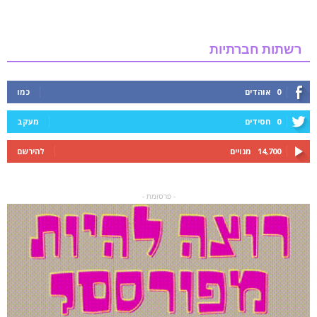
רשתות חברתיות
0
אוהדים
כמו
0
חסידים
מעקב
14,700
מנויים
להירשם
- פרסומת -