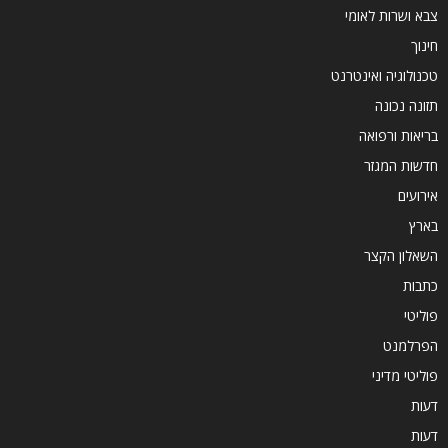
צבא ושרות לאומי
חינוך
טכנולוגיה ואינטרנט
תזונה נכונה
בריאות ורפואה
חדשות המגזר
אירועים
בארץ
השאלון הקצר
כתבות
פוליטי
הפרלמנט
פוליטי מדיני
דעות
דעות