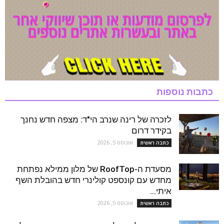
כתבות נוספות
לזכרה של רינה שנרב הי"ד: מצפה חדש נחנך
בקידר דרום
אוגוסט 5, 2026
כתבה ראשית
מסעדת ה-RoofTop של מלון ממילא נפתחת
מחדש עם קונספט קולינרי חדש בהובלת השף
איתי...
אוגוסט 5, 2026
כתבה ראשית