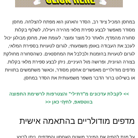
במחסן המכיל ציוד רב, הסדר והארגון הוא מפתח להצלחה. מחסן
מסודר מאפשר לבצע ספירת מלאי מהירה ויעילה, לשלוף בקלות
סחורה מהמדף, ולאתר כל מוצר ומוצר. לעומת זאת, מחסן מבולגן יכול
לעכב את העבודה באופן משמעותי, לגרום לטעויות בספירת המלאי,
לגרום לטעויות בהזמנות ולבלבל את המחסנאים. כשהסחורה מחולקת
בצורה הגיונית, ופרושה מול העיניים, ניתן לבצע ספירת מלאי בקלות.
מדפים מודולריים מאפשרים אחסון מסודר, וכאשר משתמשים בתוויות
או בשילוט ברור הדבר משפר משמעותית את הסדר במחסן.
>> לקבלת עדכונים מ"דתילי" והצטרפות לרשימת התפוצה
בווטסאפ, לחץ/י כאן <<
מדפים מודולריים בהתאמה אישית
על מנת להפיק את המירב משטח האחסון והמדפים, ניתן לבצע