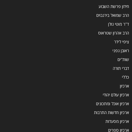
חידון פרשת השבוע
הרב שמואל בירנבוים
ד''ר מוטי גולן
הרב אהרון שטראוס
ציפי לידר
ראובן גפני
שות"ים
דברי תורה
כללי
ארכיון
ארכיון עולם יהודי
ארכיון אוכל ומתכונים
ארכיון חדשות התרבות
ארכיון מסעדות
ארכיון ספרים