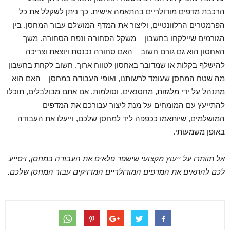
הרכבת מדפים מודולריים בהתאמה אישית. כך ניתן לשקלל את כל
הפרמטרים הרלוונטיים, וליצור את המדף המושלם עבור המחסן. בין
הגורמים שיילקחו בחשבון – משקל הסחורה ונפח הסחורה. משך
האחסון הוא גם גורם חשוב – האם סחורה נכנסת ויוצאת וצריכה
להישלף בקלות או שמדובר באחסון לטווח ארוך. חשוב לקחת בחשבון
מה שטח המחסן שעומד לרשותנו, ואופי העבודה במחסן – האם הוא
מתנהל על ידי מלגזות, מחסנאים, וסולמות. אם אתם מבולבלים, תוכלו
להתייעץ עם המומחים על מנת ליצור עבורכם את המדפים
המושלמים, שיותאמו ככפפה ליד למחסן שלכם, וייעלו את העבודה
באופן משמעותי.
אל תוותרו על ייעוץ מקצועי שישפר פלאים את העבודה במחסן, ויסייע
לכם להתאים את המדפים המודולריים המדויקים עבור המחסן שלכם.