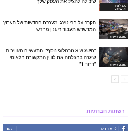
שיכולה להציל את העסק שלך
טכנולוגיה
ואינטרנט
הקרב על הרייטינג: מערכת החדשות של הערוץ
המדשדש תעבור ריענון מחדש
כתבה ראשית
"הישג שיא טכנולוגי נוסף": התעשייה האווירית
שיגרה בהצלחה את לוויין התקשורת הלאומי
"דרור 1"
כתבה ראשית
רשתות חברתיות
0
אוהדים
כמו