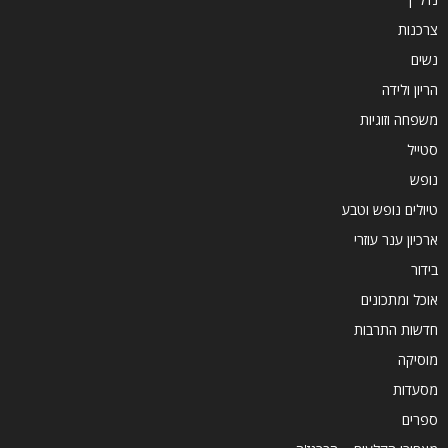
צרכנות
נשים
הריון ולידה
משפחה וזוגיות
סטייל
נופש
טיולים נופש וטבע
ארכיון ענר עוזרי
בידור
אוכל ומתכונים
חדשות התרבות
מוסיקה
מסעדות
ספרים