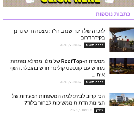
כתבות נוספות
לזכרה של רינה שנרב הי"ד: מצפה חדש נחנך
בקידר דרום
אוגוסט 5, 2026
כתבה ראשית
מסעדת ה-RoofTop של מלון ממילא נפתחת
מחדש עם קונספט קולינרי חדש בהובלת השף
איתי...
אוגוסט 5, 2026
כתבה ראשית
הכי קרוב לבית: למה המשפחות הצעירות של
הציונות הדתית ממשיכות לבחור בלוד?
אוגוסט 5, 2026
נדל''ן