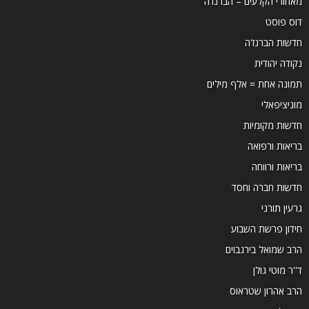
מאחורי הקלעים – הברנז'ה
דוס פוסט
חדשות הברנז'ה
נקודה יהודית
תמונה אחת = אלף מילים
מוניציפאלי
חדשות מקומיות
בריאות ורפואה
בריאות ורווחה
חדשות חברה וחסד
גרעין תורני
חידון פרשת השבוע
הרב שמואל בירנבוים
ד''ר מוטי גולן
הרב אהרון שטראוס