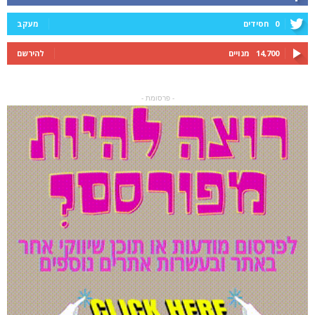
0
חסידים
מעקב
14,700
מנויים
להירשם
- פרסומת -