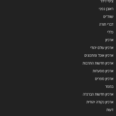
ציפי לידר
ראובן גפני
שות"ים
דברי תורה
כללי
ארכיון
ארכיון עולם יהודי
ארכיון אוכל ומתכונים
ארכיון חדשות התרבות
ארכיון מסעדות
ארכיון ספרים
במגזר
ארכיון חדשות הברנז'ה
ארכיון נקודה יהודית
דעות