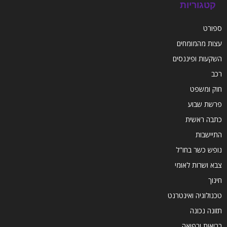
קטגוריות
ספורט
עצות מהמומחים
השקעות ופיננסים
רכב
חוק ומשפט
פרשת שבוע
כתבה ראשית
התיישבות
נופש כשר בחו"ל
צבא ושרות לאומי
חינוך
טכנולוגיה ואינטרנט
תזונה נכונה
בריאות ורפואה