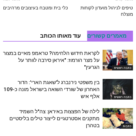
טיפים לניהול מועדון לקוחות
כלי בית ומטבח בעיצובים מרהיבים
מוצלח
מאמרים קשורים
עוד מאותו הכותב
לקראת חידוש הלחימה? טראמפ מאיים במצור
על מצר הורמוז: "איראן סירבה לוותר על
הגרעין"
כתבה ראשית
בין משפטי נירנברג ל'שאגת הארי': הדור
האחרון של שורדי השואה בישראל מונה כ-109
אלף איש
כתבה ראשית
לילה של הפצצות באיראן: צה"ל השמיד
מתקנים אסטרטגיים לייצור טילים בליסטיים
בטהרן
כתבות