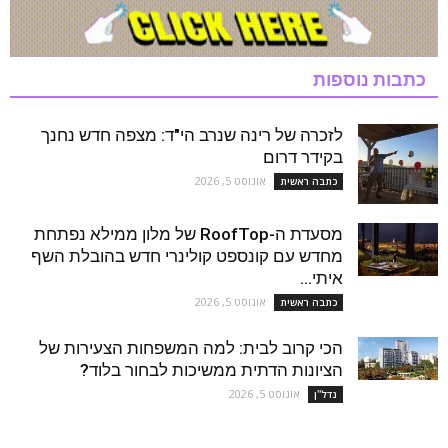
כתבות נוספות
לזכרה של רינה שנרב הי"ד: מצפה חדש נחנך
בקידר דרום
אוגוסט 5, 2026
כתבה ראשית
מסעדת ה-RoofTop של מלון ממילא נפתחת
מחדש עם קונספט קולינרי חדש בהובלת השף
איתי...
אוגוסט 5, 2026
כתבה ראשית
הכי קרוב לבית: למה המשפחות הצעירות של
הציונות הדתית ממשיכות לבחור בלוד?
אוגוסט 5, 2026
נדל''ן