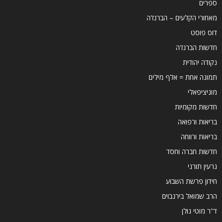
ספרים
מאחורי הקלעים – הברנז'ה
דוס פוסט
חדשות הברנז'ה
נקודה יהודית
תמונה אחת = אלף מילים
מוניציפאלי
חדשות מקומיות
בריאות ורפואה
בריאות ורווחה
חדשות חברה וחסד
גרעין תורני
חידון פרשת השבוע
הרב שמואל בירנבוים
ד''ר מוטי גולן