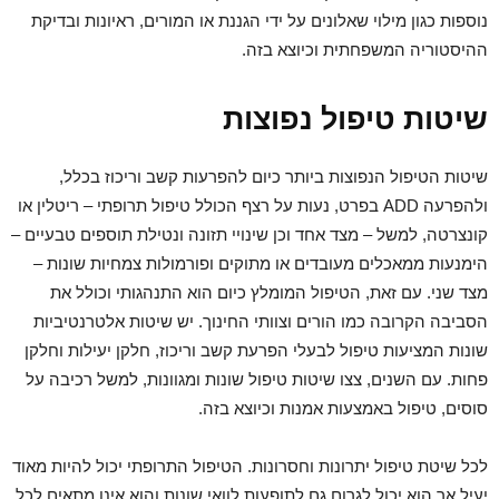
נוספות כגון מילוי שאלונים על ידי הגננת או המורים, ראיונות ובדיקת
ההיסטוריה המשפחתית וכיוצא בזה.
שיטות טיפול נפוצות
שיטות הטיפול הנפוצות ביותר כיום להפרעות קשב וריכוז בכלל,
ולהפרעה ADD בפרט, נעות על רצף הכולל טיפול תרופתי – ריטלין או
קונצרטה, למשל – מצד אחד וכן שינויי תזונה ונטילת תוספים טבעיים –
הימנעות ממאכלים מעובדים או מתוקים ופורמולות צמחיות שונות –
מצד שני. עם זאת, הטיפול המומלץ כיום הוא התנהגותי וכולל את
הסביבה הקרובה כמו הורים וצוותי החינוך. יש שיטות אלטרנטיביות
שונות המציעות טיפול לבעלי הפרעת קשב וריכוז, חלקן יעילות וחלקן
פחות. עם השנים, צצו שיטות טיפול שונות ומגוונות, למשל רכיבה על
סוסים, טיפול באמצעות אמנות וכיוצא בזה.
לכל שיטת טיפול יתרונות וחסרונות. הטיפול התרופתי יכול להיות מאוד
יעיל אך הוא יכול לגרום גם לתופעות לוואי שונות והוא אינו מתאים לכל