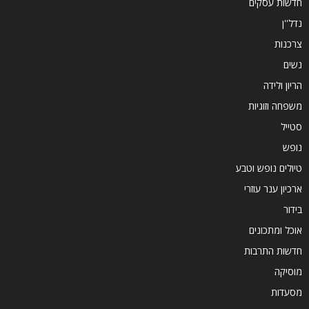
חדשות עסקים
נדל''ן
צרכנות
נשים
הריון ולידה
משפחה וזוגיות
סטייל
נופש
טיולים נופש וטבע
ארכיון ענר עוזרי
בידור
אוכל ומתכונים
חדשות התרבות
מוסיקה
מסעדות