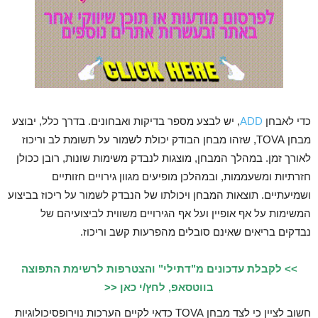
כדי לאבחן
ADD
, יש לבצע מספר בדיקות ואבחונים. בדרך כלל, יבוצע
מבחן TOVA, שזהו מבחן הבודק יכולת לשמור על תשומת לב וריכוז
לאורך זמן. במהלך המבחן, מוצגות לנבדק משימות שונות, רובן ככולן
חזרתיות ומשעממות, ובמהלכן מופיעים מגוון גירויים חזותיים
ושמיעתיים. תוצאות המבחן ויכולתו של הנבדק לשמור על ריכוז בביצוע
המשימות על אף אופיין ועל אף הגירויים משווית לביצועיהם של
נבדקים בריאים שאינם סובלים מהפרעות קשב וריכוז.
>> לקבלת עדכונים מ"דתילי" והצטרפות לרשימת התפוצה
בווטסאפ, לחץ/י כאן <<
חשוב לציין כי לצד מבחן TOVA כדאי לקיים הערכות נוירופסיכולוגיות