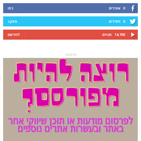
0
אוהדים
כמו
0
חסידים
מעקב
14,700
מנויים
להירשם
- פרסומת -