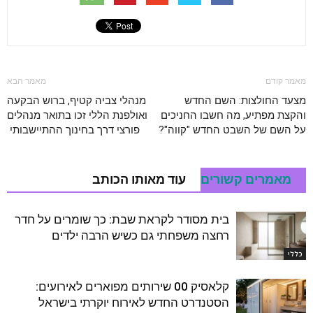
מאמר קודם
מאמר הבא
מצעד החולצות: השם החדש
מנהלי צביה קטיף, ברוש הבקעה
והקצת מפתיע, מה חשבו החניכים
ואולפנת הללי זכו בתואר מנהלים
על השם של השבט החדש "קווה"?
פורצי דרך בחינוך ההתיישבותי
מאמרים קשורים
עוד מאותו הכותב
בית מסודר לקראת שבת: כך שומרים על חדר
רחצה משפחתי גם כשיש הרבה ילדים
כללי
קלאסיק 00 שירותים מפוארים לאירועים:
הסטנדרט החדש לאירוח יוקרתי בישראל