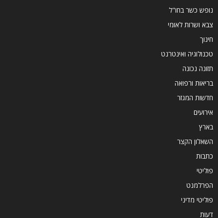
נופש כשר בחו"ל
צבא ושרות לאומי
חינוך
טכנולוגיה ואינטרנט
תזונה נכונה
בריאות ורפואה
חדשות המגזר
אירועים
בארץ
השאלון הקצר
כתבות
פוליטי
הפרלמנט
פוליטי מדיני
דעות