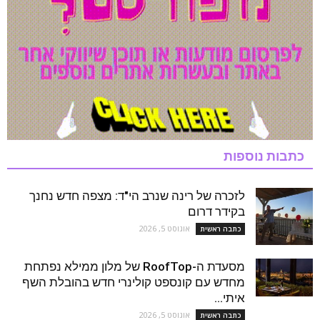
כתבות נוספות
לזכרה של רינה שנרב הי"ד: מצפה חדש נחנך
בקידר דרום
אוגוסט 5, 2026
כתבה ראשית
מסעדת ה-RoofTop של מלון ממילא נפתחת
מחדש עם קונספט קולינרי חדש בהובלת השף
איתי...
אוגוסט 5, 2026
כתבה ראשית