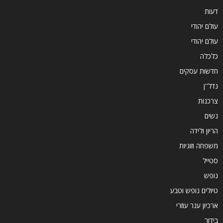
דעות
עולם יהודי
עולם יהודי
כלכלה
חדשות עסקים
נדל''ן
צרכנות
נשים
הריון ולידה
משפחה וזוגיות
סטייל
נופש
טיולים נופש וטבע
ארכיון ענר עוזרי
בידור