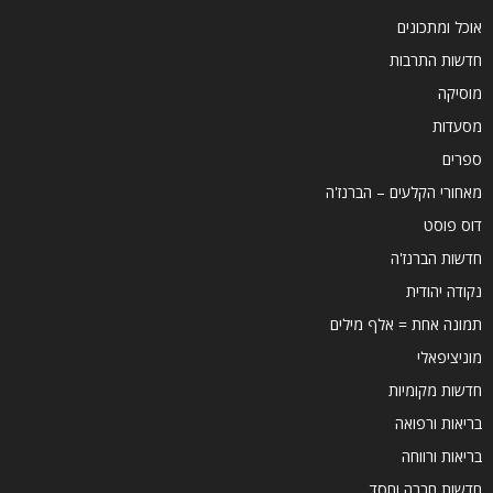
אוכל ומתכונים
חדשות התרבות
מוסיקה
מסעדות
ספרים
מאחורי הקלעים – הברנז'ה
דוס פוסט
חדשות הברנז'ה
נקודה יהודית
תמונה אחת = אלף מילים
מוניציפאלי
חדשות מקומיות
בריאות ורפואה
בריאות ורווחה
חדשות חברה וחסד