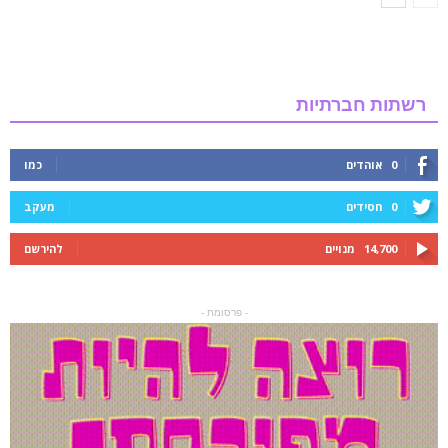
רשתות חברתיות
0
אוהדים
כמו
0
חסידים
מעקב
14,700
מנויים
להירשם
- פרסומת -