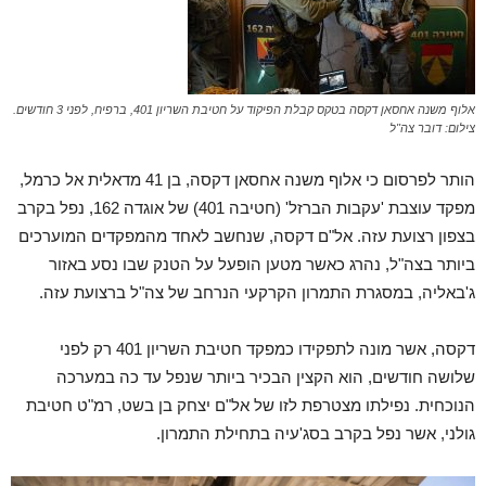
אלוף משנה אחסאן דקסה בטקס קבלת הפיקוד על חטיבת השריון 401, ברפיח, לפני 3 חודשים.
צילום: דובר צה"ל
הותר לפרסום כי אלוף משנה אחסאן דקסה, בן 41 מדאלית אל כרמל,
מפקד עוצבת 'עקבות הברזל' (חטיבה 401) של אוגדה 162, נפל בקרב
בצפון רצועת עזה. אל"ם דקסה, שנחשב לאחד מהמפקדים המוערכים
ביותר בצה"ל, נהרג כאשר מטען הופעל על הטנק שבו נסע באזור
ג'באליה, במסגרת התמרון הקרקעי הנרחב של צה"ל ברצועת עזה.
דקסה, אשר מונה לתפקידו כמפקד חטיבת השריון 401 רק לפני
שלושה חודשים, הוא הקצין הבכיר ביותר שנפל עד כה במערכה
הנוכחית. נפילתו מצטרפת לזו של אל"ם יצחק בן בשט, רמ"ט חטיבת
גולני, אשר נפל בקרב בסג'עיה בתחילת התמרון.