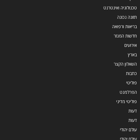
טכנולוגיה ואינטרנט
תזונה נכונה
בריאות ורפואה
חדשות המגזר
אירועים
בארץ
השאלון הקצר
כתבות
פוליטי
הפרלמנט
פוליטי מדיני
דעות
דעות
עולם יהודי
עולם יהודי