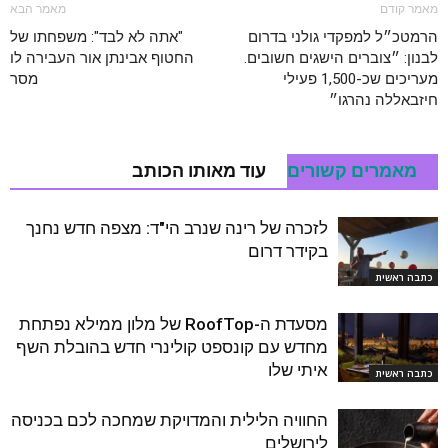
מאמר קודם
מאמר הבא
הרמטכ״ל למפקדי גולני בדרום
"אתה לא לבד": משפחתו של
לבנון: ״צוברים הישגים חשובים.
החטוף אבינתן אור העבירה לו
מעריכים שכ-1,500 פעילי
מסר
חיזבאללה נהרגו״
מאמרים קשורים
עוד מאותו הכותב
לזכרה של רינה שנרב הי"ד: מצפה חדש נחנך
בקידר דרום
כתבה ראשית
מסעדת ה-RoofTop של מלון ממילא נפתחת
מחדש עם קונספט קולינרי חדש בהובלת השף
איתי שלו
כתבה ראשית
החוויה הלילית והמדויקת שמחכה לכם בכניסה
לירושלים