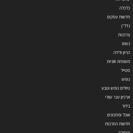
כלכלה
חדשות עסקים
נדל''ן
צרכנות
נשים
הריון ולידה
משפחה וזוגיות
סטייל
נופש
טיולים נופש וטבע
ארכיון ענר עוזרי
בידור
אוכל ומתכונים
חדשות התרבות
מוסיקה