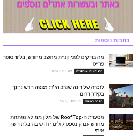
כתבות נוספות
מה בודקים לפני קניית מחשב מחודש, בליווי סופר
פרייס
אוגוסט 9, 2026
טכנולוגיה ואינטרנט
לזכרה של רינה שנרב הי"ד: מצפה חדש נחנך
בקידר דרום
אוגוסט 5, 2026
כתבה ראשית
מסעדת ה-RoofTop של מלון ממילא נפתחת
מחדש עם קונספט קולינרי חדש בהובלת השף
איתי...