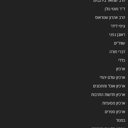
הרב שמואל בירנבוים
ד''ר מוטי גולן
הרב אהרון שטראוס
ציפי לידר
ראובן גפני
שות"ים
דברי תורה
כללי
ארכיון
ארכיון עולם יהודי
ארכיון אוכל ומתכונים
ארכיון חדשות התרבות
ארכיון מסעדות
ארכיון ספרים
במגזר