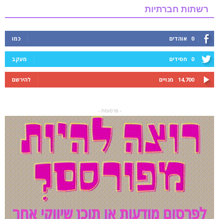
רשתות חברתיות
0
אוהדים
כמו
0
חסידים
מעקב
14,700
מנויים
להירשם
- פרסומת -