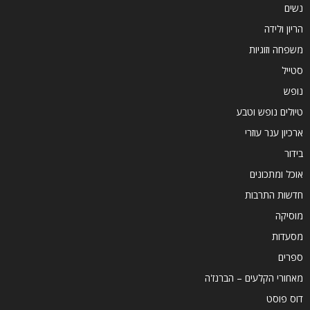
נשים
הריון ולידה
משפחה וזוגיות
סטייל
נופש
טיולים נופש וטבע
ארכיון ענר עוזרי
בידור
אוכל ומתכונים
חדשות התרבות
מוסיקה
מסעדות
ספרים
מאחורי הקלעים – הברנז'ה
דוס פוסט