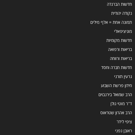
חדשות הברנז'ה
נקודה יהודית
תמונה אחת = אלף מילים
מוניציפאלי
חדשות מקומיות
בריאות ורפואה
בריאות ורווחה
חדשות חברה וחסד
גרעין תורני
חידון פרשת השבוע
הרב שמואל בירנבוים
ד''ר מוטי גולן
הרב אהרון שטראוס
ציפי לידר
ראובן גפני