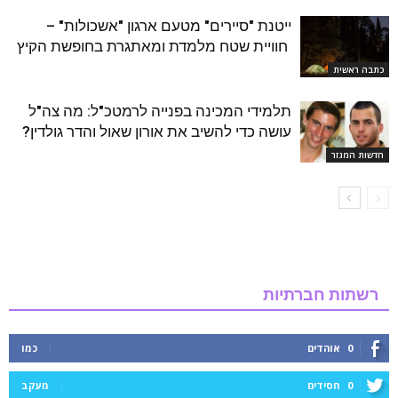
ייטנת "סיירים" מטעם ארגון "אשכולות" –
חוויית שטח מלמדת ומאתגרת בחופשת הקיץ
כתבה ראשית
תלמידי המכינה בפנייה לרמטכ"ל: מה צה"ל
עושה כדי להשיב את אורון שאול והדר גולדין?
חדשות המגזר
רשתות חברתיות
0
אוהדים
כמו
0
חסידים
מעקב