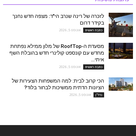
לזכרה של רינה שנרב הי"ד: מצפה חדש נחנך
בקידר דרום
אוגוסט 5, 2026
כתבה ראשית
מסעדת ה-RoofTop של מלון ממילא נפתחת
מחדש עם קונספט קולינרי חדש בהובלת השף
איתי...
אוגוסט 5, 2026
כתבה ראשית
הכי קרוב לבית: למה המשפחות הצעירות של
הציונות הדתית ממשיכות לבחור בלוד?
אוגוסט 5, 2026
נדל''ן