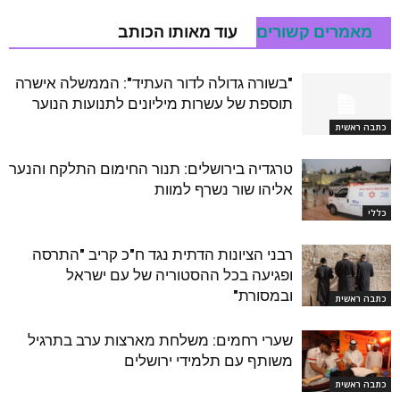
מאמרים קשורים
עוד מאותו הכותב
"בשורה גדולה לדור העתיד": הממשלה אישרה
תוספת של עשרות מיליונים לתנועות הנוער
כתבה ראשית
טרגדיה בירושלים: תנור החימום התלקח והנער
אליהו שור נשרף למוות
כללי
רבני הציונות הדתית נגד ח"כ קריב "התרסה
ופגיעה בכל ההסטוריה של עם ישראל
ובמסורת"
כתבה ראשית
שערי רחמים: משלחת מארצות ערב בתרגיל
משותף עם תלמידי ירושלים
כתבה ראשית