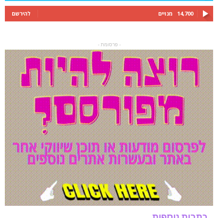
14,700
מנויים
להירשם
- פרסומת -
כתבות נוספות