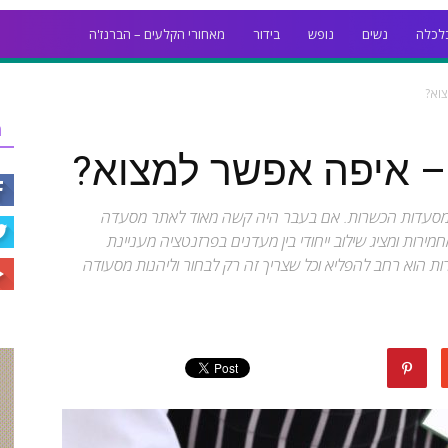
לכלה
נשים
נופש
בידור
מאחורי הקלעים – הברנז'ה
וא?
ר
 איפה אפשר למצוא?
סעדות הכשרות. אם בעבר היה קשה מאוד לאתר מסעדה
ירות ומציג שילוב ייחודי בין מעדנים בפרזנטציה מעניינת
 הוא רחב להפליא וכל שצריך זה רק לבחור וליהנות מסעודה