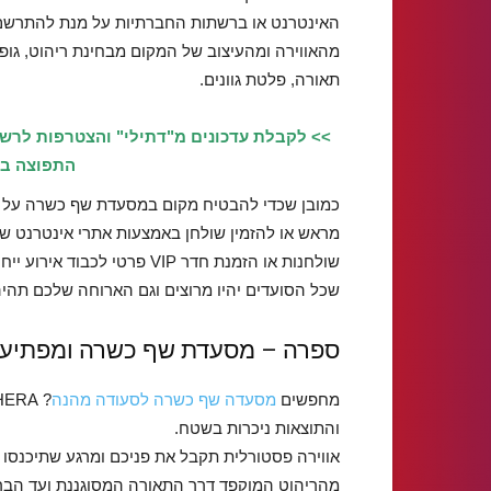
האינטרנט או ברשתות החברתיות על מנת להתרשם
מהאווירה ומהעיצוב של המקום מבחינת ריהוט, גופי
תאורה, פלטת גוונים.
>> לקבלת עדכונים מ"דתילי" והצטרפות לרש
התפוצה בוו
כמובן שכדי להבטיח מקום במסעדת שף כשרה על 
מראש או להזמין שולחן באמצעות אתרי אינטרנט שנ
שולחנות או הזמנת חדר VIP פר
שכל הסועדים יהיו מרוצים וגם הארוחה שלכם תהי
ספרה – מסעדת שף כשרה ומפתיע
מחפשים
מסעדה שף כשרה לסעודה מהנה
והתוצאות ניכרות בשטח.
אווירה פסטורלית תקבל את פניכם ומרגע שתיכנסו
מהריהוט המוקפד דרך התאורה המסוגננת ועד הבר