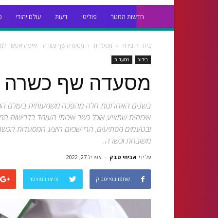
חדשות המגזר
פוליטי
דעות
עולם יהודי
כ
בית
בידור
מסעדות
מסעדה שף כשרה – איפה אפשר למצ
בידור
מסעדות
מסעדה שף כשרה –
בשנים האחרונות חלה מהפכה משמעותית בעולם המ
איכותית שתציע אוכל כשר איכותי העומד בדרישות המחמ
ובטעמים מפתיעים, הרי שכיום היצע המסעדות הכשרות
משובחת וכשרה.
על ידי
אביחי טבק
-
אפריל 27, 2022
שתפו בפייסבוק
צייצו בטוויטר