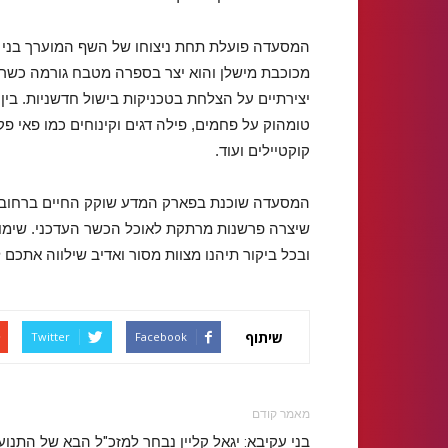
המסעדה פועלת תחת ניצוחו של השף המוערך בני מ
מכוכבת מישלן והוא יצר בספרה מטבח גורמה כשר 
יצירתיים על הצלחת בטכניקות בישול חדשניות. בי
טומהוק על פחמים, פילה דגים וקינוחים כמו פאי פקא
קוקטיילים ועוד.
המסעדה שוכנת בפארק המדע שוקק החיים ברחובות
שיצרה פרשנות מרתקת לאוכל הכשר העדכני. שימו 
ובכל ביקור תיהנו מצוות מסור ואדיב שילווה אתכם
שיתוף
Twitter
Facebook
מאמר קודם
בני עקיבא: יגאל קליין נבחר למזכ"ל הבא של התנוע