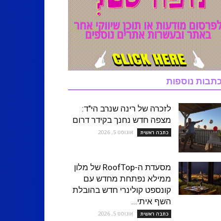
תבות נוספות
לזכרה של רינה שנרב הי"ד:
מצפה חדש נחנך בקידר דרום
אוגוסט 5, 2026
כתבה ראשית
מסעדת ה-RoofTop של מלון
ממילא נפתחת מחדש עם
קונספט קולינרי חדש בהובלת
השף איתי...
אוגוסט 5, 2026
כתבה ראשית