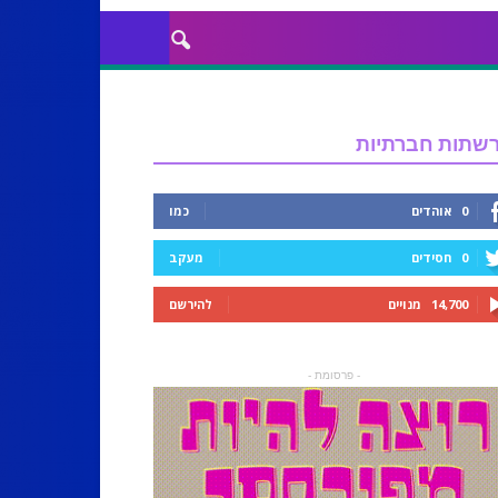
שתות חברתיות
0
אוהדים
כמו
0
חסידים
מעקב
14,700
מנויים
להירשם
- פרסומת -