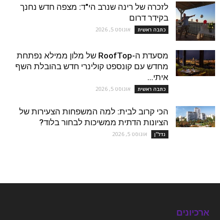
לזכרה של רינה שנרב הי"ד: מצפה חדש נחנך
בקידר דרום
אוגוסט 5, 2026
כתבה ראשית
מסעדת ה-RoofTop של מלון ממילא נפתחת
מחדש עם קונספט קולינרי חדש בהובלת השף
איתי...
אוגוסט 5, 2026
כתבה ראשית
הכי קרוב לבית: למה המשפחות הצעירות של
הציונות הדתית ממשיכות לבחור בלוד?
אוגוסט 5, 2026
נדל''ן
ארכיונים