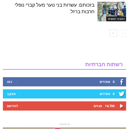
בזכותם: עשרות בני נוער מעל קברי נופלי
חרבות ברזל
כתבה ראשית
רשתות חברתיות
0
אוהדים
כמו
0
חסידים
מעקב
14,700
מנויים
להירשם
- פרסומת -