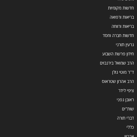
חדשות מקומיות
בריאות ורפואה
בריאות ורווחה
חדשות חברה וחסד
גרעין תורני
חידון פרשת השבוע
הרב שמואל בירנבוים
ד''ר מוטי גולן
הרב אהרון שטראוס
ציפי לידר
ראובן גפני
שות"ים
דברי תורה
כללי
ארכיון