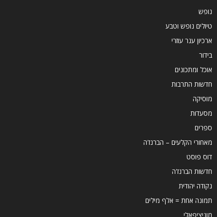
נופש
טיולים נופש וטבע
ארכיון ענר עוזרי
בידור
אוכל ומתכונים
חדשות התרבות
מוסיקה
מסעדות
ספרים
מאחורי הקלעים – הברנז'ה
דוס פוסט
חדשות הברנז'ה
נקודה יהודית
תמונה אחת = אלף מילים
מוניציפאלי