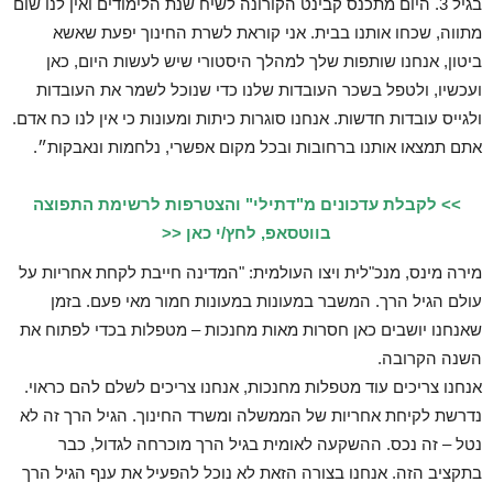
בגיל 3. היום מתכנס קבינט הקורונה לשיח שנת הלימודים ואין לנו שום
מתווה, שכחו אותנו בבית. אני קוראת לשרת החינוך יפעת שאשא
ביטון, אנחנו שותפות שלך למהלך היסטורי שיש לעשות היום, כאן
ועכשיו, ולטפל בשכר העובדות שלנו כדי שנוכל לשמר את העובדות
ולגייס עובדות חדשות. אנחנו סוגרות כיתות ומעונות כי אין לנו כח אדם.
אתם תמצאו אותנו ברחובות ובכל מקום אפשרי, נלחמות ונאבקות״.
>> לקבלת עדכונים מ"דתילי" והצטרפות לרשימת התפוצה
בווטסאפ, לחץ/י כאן <<
מירה מינס, מנכ"לית ויצו העולמית: "המדינה חייבת לקחת אחריות על
עולם הגיל הרך. המשבר במעונות במעונות חמור מאי פעם. בזמן
שאנחנו יושבים כאן חסרות מאות מחנכות – מטפלות בכדי לפתוח את
השנה הקרובה.
אנחנו צריכים עוד מטפלות מחנכות, אנחנו צריכים לשלם להם כראוי.
נדרשת לקיחת אחריות של הממשלה ומשרד החינוך. הגיל הרך זה לא
נטל – זה נכס. ההשקעה לאומית בגיל הרך מוכרחה לגדול, כבר
בתקציב הזה. אנחנו בצורה הזאת לא נוכל להפעיל את ענף הגיל הרך