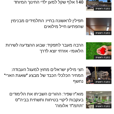
140 אלף שקל למען ילדי החינוך המיוחד
כתבה ראשית
תפילין לראשונה בחייו: התלמידים מבנימין
שהפתיעו חייל מילואים
כתבה ראשית
הרבה מעבר לתפקיד: שבוע ההצדעה לשירות
הלאומי- אזרחי יוצא לדרך
כתבה ראשית
חצי מיליון ישראלים מחוץ למעגל העבודה:
המחיר הכלכלי הכבד של מבצע "שאגת הארי"
נחשף
כתבה ראשית
מוא”ז שפיר: ההורים השביתו את הלימודים
בעקבות ליקויי בטיחות ותשתית בביה”ס
'תתמ”ד אלומה'
כתבה ראשית