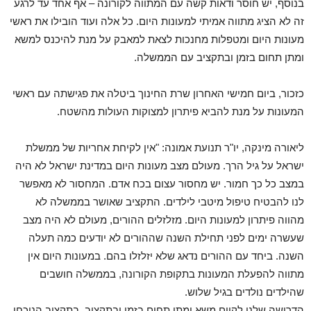
בנוסף, יש חוסר ודאות קשה עם המתווה לקורונה – אף אחד עד לרגע
זה לא הציג מתווה אמיתי למעונות היום. כל אלה ועוד הובילו את ראשי
מעונות היום ומטפלות מחנכות לצאת למאבק על מנת להיכנס למשא
ומתן תחום בזמן ובתקציב עם הממשלה.
כזכור, ביום חמישי האחרון שרת החינוך ביטלה את פגישתה עם ראשי
המעונות על מנת להביא פיתרון למצוקות העולות מהשטח.
ליאורה מינקה, יו"ר תנועת אמונה: "אין לקיחת אחריות של ממשלת
ישראל על גיל הרך. מעולם מצב מעונות היום במדינת ישראל לא היה
במצב כל כך חמור. יש מחסור עצום בכח אדם. המחסור לא מאפשר
לנו להבטיח טיפול מיטבי לילדים. התקציב שאושר בממשלה לא
מהווה פיתרון למעונות היום. מזלזלים ההורים, מעולם לא היה מצב
שעשרה ימים לפני תחילת השנה שההורים לא יודעים כמה תעלה
השנה. ביחד עם ההורים נדאג שלא יזלזלו בהם. במעונות היום אין
מתווה להפעלת המעונות בתקופת הקורונה, בממשלה חושבים
שהילדים נולדים בגיל שלוש.
הדרישה שלנו לקיום משא ומתן תחום בזמן ובתקציב, בתקציב הנוכחי.