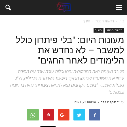
בית
חדשות המגזר
חינוך
חדשות המגזר
חינוך
מעונות היום: "בלי פיתרון כולל
למשבר – לא נחדש את
הלימודים לאחר החגים"
משבר מעונות היום המפוקחים והמטפלות עולה שלב עם מסיבת
עיתונאים משותפת שכינסו הבוקר ראשות הארגונים הגדולים, ויצ"ו,
נעמ"ת ואמונה. "בימים הקרובים נצא למחאה ציבורית: נהיה ברחובות
ובצמתים"
על ידי
אסף אלתר
-
אוגוסט 22, 2021