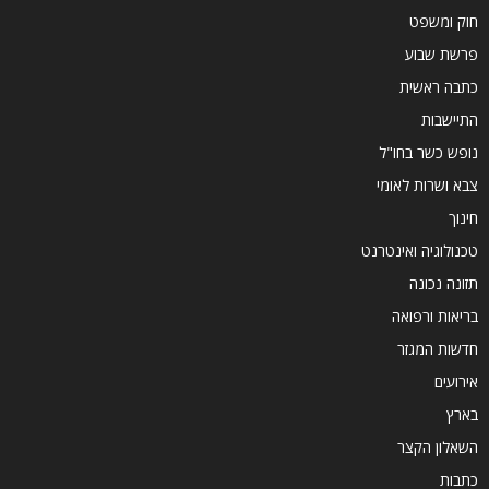
חוק ומשפט
פרשת שבוע
כתבה ראשית
התיישבות
נופש כשר בחו"ל
צבא ושרות לאומי
חינוך
טכנולוגיה ואינטרנט
תזונה נכונה
בריאות ורפואה
חדשות המגזר
אירועים
בארץ
השאלון הקצר
כתבות