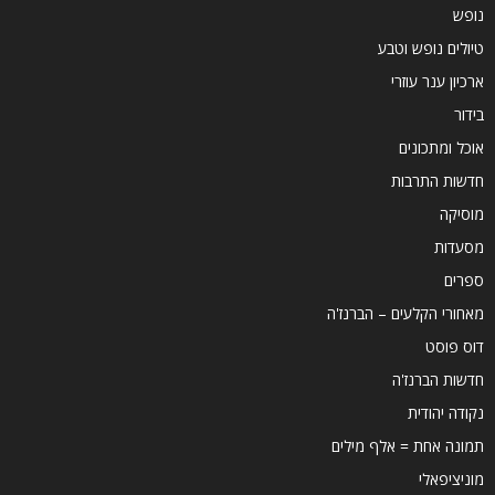
נופש
טיולים נופש וטבע
ארכיון ענר עוזרי
בידור
אוכל ומתכונים
חדשות התרבות
מוסיקה
מסעדות
ספרים
מאחורי הקלעים – הברנז'ה
דוס פוסט
חדשות הברנז'ה
נקודה יהודית
תמונה אחת = אלף מילים
מוניציפאלי