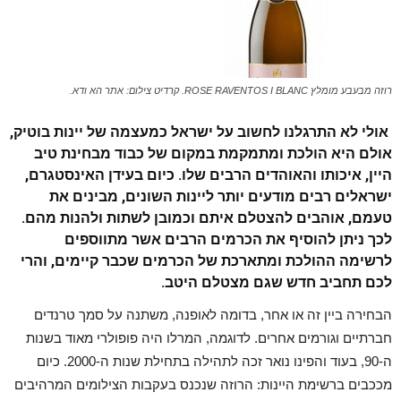
רוזה מבעבע מומלץ ROSE RAVENTOS I BLANC. קרדיט צילום: אתר הא ודא.
אולי לא התרגלנו לחשוב על ישראל כמעצמה של יינות בוטיק,
אולם היא הולכת ומתמקמת במקום של כבוד מבחינת טיב
היין, איכותו והאוהדים הרבים שלו. כיום בעידן האינסטגרם,
ישראלים רבים מודעים יותר ליינות השונים, מבינים את
טעמם, אוהבים להצטלם איתם וכמובן לשתות ולהנות מהם.
לכך ניתן להוסיף את הכרמים הרבים אשר מתווספים
לרשימה ההולכת ומתארכת של הכרמים שכבר קיימים, והרי
לכם תחביב חדש שגם מצטלם היטב.
הבחירה ביין זה או אחר, בדומה לאופנה, משתנה על סמך טרנדים
חברתיים וגורמים אחרים. לדוגמה, המרלו היה פופולרי מאוד בשנות
ה-90, בעוד והפינו נואר זכה לתהילה בתחילת שנות ה-2000. כיום
מככבים ברשימת היינות: הרוזה שנכנס בעקבות הצילומים המרהיבים