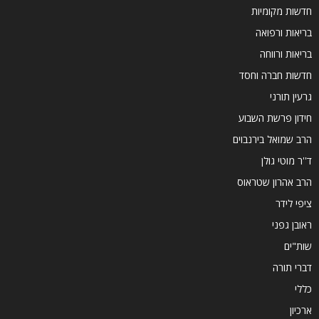
חדשות מקומיות
בריאות ורפואה
בריאות ורווחה
חדשות חברה וחסד
גרעין תורני
חידון פרשת השבוע
הרב שמואל בירנבוים
ד''ר מוטי גולן
הרב אהרון שטראוס
ציפי לידר
ראובן גפני
שות"ים
דברי תורה
כללי
ארכיון