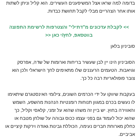
בדומה למה שראו אצל המשיפענים העשירים. הוא קליל וניתן לשתות
אותו אחר הצהריים מבלי לקבל תחושת כבדות.
>> לקבלת עדכונים מ"דתילי" והצטרפות לרשימת התפוצה
בווטסאפ, לחץ/י כאן <<
סוביניון בלאן
הסוביניון הינו יין לבן שעשיר בריחות וארומות של שדה, אפרסק
וגויאבות. הטעמים הרעננים שלו מתאימים לחך הישראלי ולכן הוא
צובר פופולאריות רבה כל כך.
בעקבות שיווקו על ידי הכרמים השונים, צילומי האינסטגרם שיתאימו
לו נעשים בכרם במגוון תנוחות רומנטיות הנהנות מהשפע, השמש
והאווירה בחוץ. יש ביין זה משהו שהוא על זמני, קלאסי וקליל, כך
שהוא יכול לעמוד גם בפני עצמו ככוס גבוהה על שולחן מטבח או
כחלק מארוחת חברים נעימה, הכוללת גבינות גאודה וירקות קיציים או
אביביים.