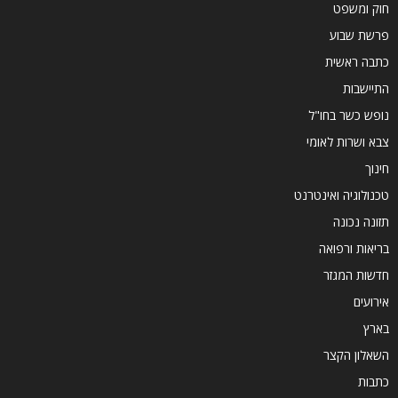
חוק ומשפט
פרשת שבוע
כתבה ראשית
התיישבות
נופש כשר בחו"ל
צבא ושרות לאומי
חינוך
טכנולוגיה ואינטרנט
תזונה נכונה
בריאות ורפואה
חדשות המגזר
אירועים
בארץ
השאלון הקצר
כתבות