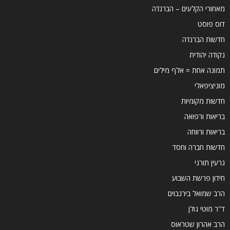
מאחורי הקלעים – הברנז'ה
דוס פוסט
חדשות הברנז'ה
נקודה יהודית
תמונה אחת = אלף מילים
מוניציפאלי
חדשות מקומיות
בריאות ורפואה
בריאות ורווחה
חדשות חברה וחסד
גרעין תורני
חידון פרשת השבוע
הרב שמואל בירנבוים
ד''ר מוטי גולן
הרב אהרון שטראוס