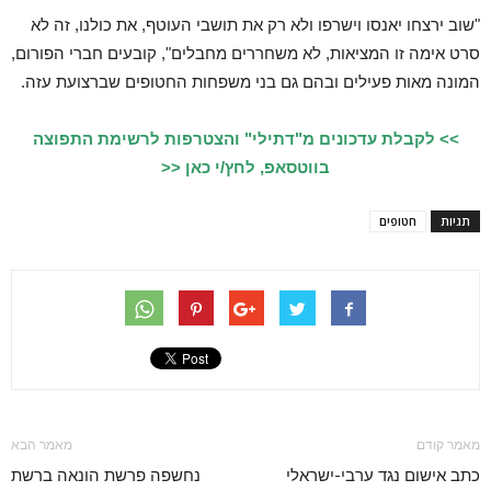
"שוב ירצחו יאנסו וישרפו ולא רק את תושבי העוטף, את כולנו, זה לא
סרט אימה זו המציאות, לא משחררים מחבלים", קובעים חברי הפורום,
המונה מאות פעילים ובהם גם בני משפחות החטופים שברצועת עזה.
>> לקבלת עדכונים מ"דתילי" והצטרפות לרשימת התפוצה
בווטסאפ, לחץ/י כאן <<
תגיות
חטופים
מאמר קודם
מאמר הבא
כתב אישום נגד ערבי-ישראלי
נחשפה פרשת הונאה ברשת