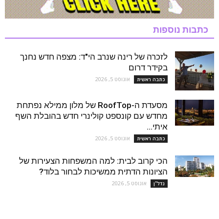
כתבות נוספות
לזכרה של רינה שנרב הי"ד: מצפה חדש נחנך
בקידר דרום
אוגוסט 5, 2026
כתבה ראשית
מסעדת ה-RoofTop של מלון ממילא נפתחת
מחדש עם קונספט קולינרי חדש בהובלת השף
איתי...
אוגוסט 5, 2026
כתבה ראשית
הכי קרוב לבית: למה המשפחות הצעירות של
הציונות הדתית ממשיכות לבחור בלוד?
אוגוסט 5, 2026
נדל''ן