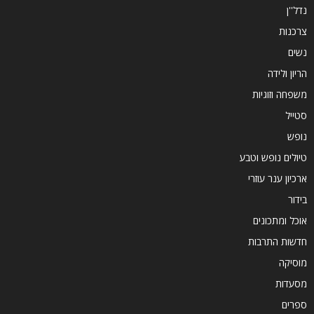
נדל''ן
צרכנות
נשים
הריון ולידה
משפחה וזוגיות
סטייל
נופש
טיולים נופש וטבע
ארכיון ענר עוזרי
בידור
אוכל ומתכונים
חדשות התרבות
מוסיקה
מסעדות
ספרים