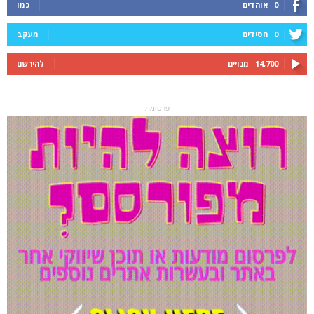
0
אוהדים
כמו
0
חסידים
מעקב
14,700
מנויים
להירשם
- פרסומת -