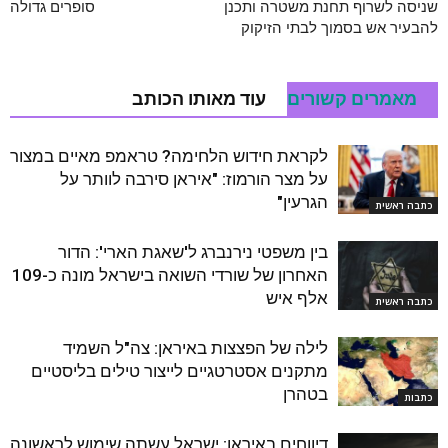
שניסה לשרוף תחנת משטרה ותכנן
סופרים גדולה
להבעיר אש בסמוך לבתי הזיקוק
מאמרים קשורים
עוד מאותו הכותב
לקראת חידוש הלחימה? טראמפ מאיים במצור
על מצר הורמוז: "איראן סירבה לוותר על
הגרעין"
כתבה ראשית
בין משפטי נירנברג ל'שאגת הארי': הדור
האחרון של שורדי השואה בישראל מונה כ-109
אלף איש
כתבה ראשית
לילה של הפצצות באיראן: צה"ל השמיד
מתקנים אסטרטגיים לייצור טילים בליסטיים
בטהרן
כתבות
דיווחים באיראן: ישראל עשתה שימוש לראשונה