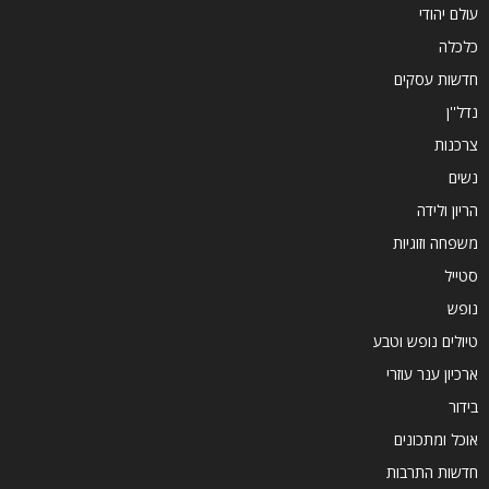
עולם יהודי
כלכלה
חדשות עסקים
נדל''ן
צרכנות
נשים
הריון ולידה
משפחה וזוגיות
סטייל
נופש
טיולים נופש וטבע
ארכיון ענר עוזרי
בידור
אוכל ומתכונים
חדשות התרבות