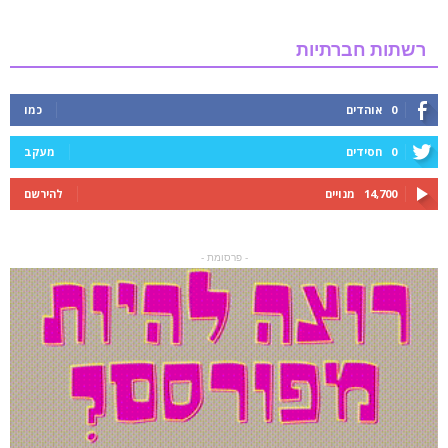
רשתות חברתיות
0
אוהדים
כמו
0
חסידים
מעקב
14,700
מנויים
להירשם
- פרסומת -