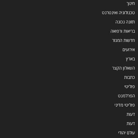
חינוך
טכנולוגיה ואינטרנט
תזונה נכונה
בריאות ורפואה
חדשות המגזר
אירועים
בארץ
השאלון הקצר
כתבות
פוליטי
הפרלמנט
פוליטי מדיני
דעות
דעות
עולם יהודי