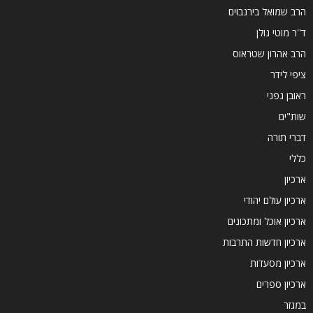
הרב שמואל בירנבוים
ד''ר מוטי גולן
הרב אהרון שטראוס
ציפי לידר
ראובן גפני
שות"ים
דברי תורה
כללי
ארכיון
ארכיון עולם יהודי
ארכיון אוכל ומתכונים
ארכיון חדשות התרבות
ארכיון מסעדות
ארכיון ספרים
במגזר