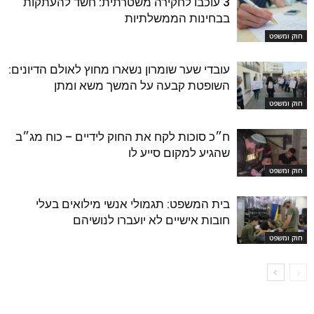
3 עוכבו לחקירה משטרתית: חשד להעתקות
בבחינות הממשלתיות
חוק ומשפט
עובדי שער שומרון נשארו מחוץ לאולם הדיונים:
השופטת קבעה על המשך משא ומתן
חוק ומשפט
ח״כ סוכות לקח את החוק לידיים – כוח מג״ב
שהגיע למקום סייע לו
חוק ומשפט
בית המשפט: תגמולי אנשי מילואים בעלי
חובות אישיים לא יועברו לנושיהם
חוק ומשפט