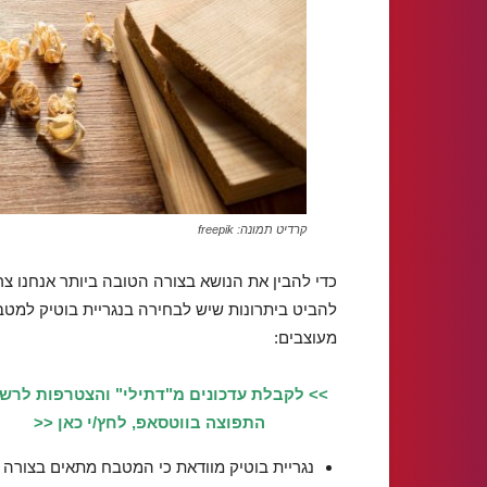
קרדיט תמונה: freepik
כדי להבין את הנושא בצורה הטובה ביותר אנחנו צר
להביט ביתרונות שיש לבחירה בנגריית בוטיק למט
מעוצבים:
>> לקבלת עדכונים מ"דתילי" והצטרפות לרש
התפוצה בווטסאפ, לחץ/י כאן <<
נגריית בוטיק מוודאת כי המטבח מתאים בצורה