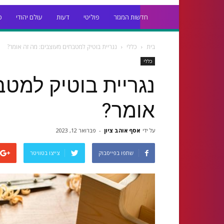
חדשות המגזר
פוליטי
דעות
עולם יהודי
כ
בית
כללי
נגריית בוטיק למטבחים מעוצבים: מה זה אומר?
כללי
נגריית בוטיק למטב
אומר?
על ידי
אסף אוהב ציון
-
פברואר 12, 2023
שתפו בפייסבוק
צייצו בטוויטר