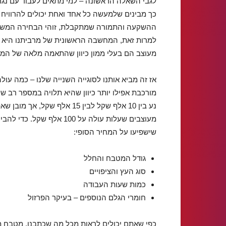
לגבי השאלה הראשונה – למי מתאים לעבוד עם נגר
כך מבינים שלמעשה כל אחד ואחת יכולים להרוויח
ההשקעה והתמורה שמתקבלת, זוהי הבחירה המשתלמ
למרות זאת, המחשבה הראשונית של מרביתנו היא ש
מעוצב הם בעלי ממון כיוון שהתאמה מלאה של המטב
אז זה מביא אותנו לסוגייה השנייה שלנו – כמה עו
מורכבת אפילו יותר כיוון שהיא תלויה במספר רב 
נע בין 10 אלף שקל לבין 15 א
מעוצבים שעלות עולה על 100
שישפיעו על המחיר הסופי:
גודל המטבח והחלל
סוג העץ והציפויים
כמות שעות העבודה
חומרי הגלם הנוספים – בעיקר הפרזול
כפי שאתם יכולים לראות מכל מה שכתבנו, מטבח מעו