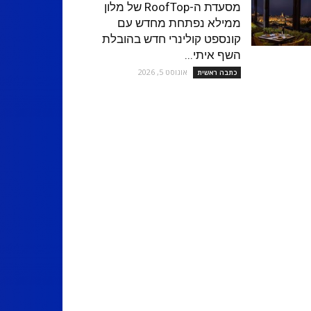
מסעדת ה-RoofTop של מלון
ממילא נפתחת מחדש עם
קונספט קולינרי חדש בהובלת
השף איתי...
אוגוסט 5, 2026
כתבה ראשית