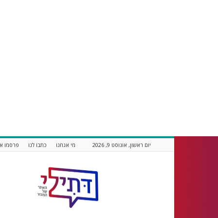
יום ראשון, אוגוסט 9, 2026
מי אנחנו
כתבו לנו
פרסמו אצ
דתילי
אתר
חדשות