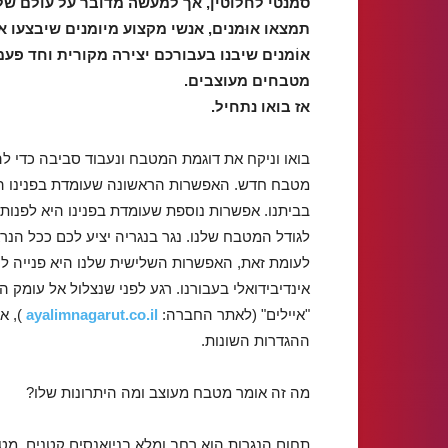
סמנטי לחלוטין, אך למעשה מדובר על עולם שלם 
תמצאו אוּמנים, אנשי מקצוע מיומנים שיבצעו 
אוֹמנים שיבנו בעבורכם יצירה מקורית וחד פע
מטבחים מעוצבים.
אז בואו נתחיל.
בואו וניקח את דוגמת המטבח ונעבוד סביבה כדי להב
מטבח חדש. האפשרות הראשונה שעומדת בפנינו הי
בביתנו. אפשרות נוספת שעומדת בפנינו היא לפנות
לגודל המטבח שלנו. נגר בנגריה יציע לכם ככל הנר
לעומת זאת, האפשרות השלישית שלנו היא פנייה לנג
אינדיבידואלי בעבורנו. רגע לפני שנצלול אל עומק הד
"איילים" (לאתר החברה:
ayalimnagarut.co.il
), א
ההגדרות השונות.
מה זה אומר מטבח מעוצב ומה היתרונות שלו?
תחום הנגרות הוא רחב ומלא בניואנסים קטנים. מט