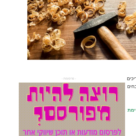
יכים
- פרסומת -
בחים
ימת