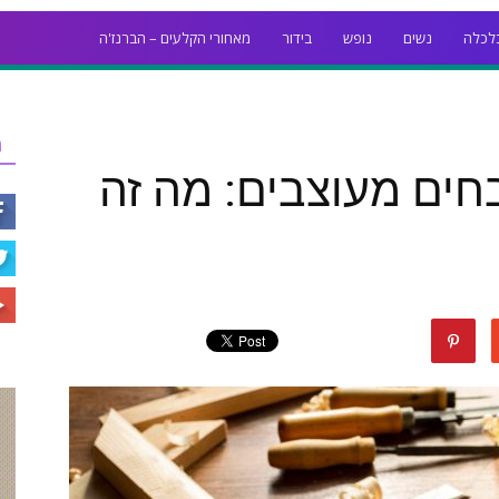
לכלה
נשים
נופש
בידור
מאחורי הקלעים – הברנז'ה
ר
חים מעוצבים: מה זה