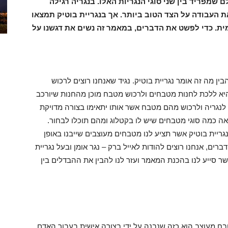
שמפריד בין שני סוגי הנגריות האלו. בנגריה רגילה
את העבודה על הצד הטוב ביותר. אך בנגריית בוטיק תמצאו
מית. כדי לפשט את הדברים, במאמר זה נשים את דגשנו על
ין מה זה אומר נגריית בוטיק. נגיד שאנחנו רוצים לרכוש
א ללכת לחנות מטבחים ולרכוש מטבח מוכן מהחנות שיורכב
 לנגריה ולרכוש מהם מטבח אשר אותו יתאימו בצורה מדויקת
אה כמה סוגי מטבחים שיש לו בקטלוג ומהם תוכלו לבחור.
ריית בוטיק אשר תציע לנו מטבחים מעוצבים שייבנו באופן
ברים, אנחנו רוצים להודות לאייל ברק – נגר אומן ובעל נגריית
שר סייע לנו בהכנת המאמר ועזר לנו להבין את ההבדלים בין
בח מעוצב הוא כזה שנבנה על ידי בצורה אישית בעבור האדם