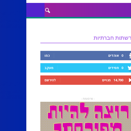
שתות חברתיות
0
אוהדים
כמו
0
חסידים
מעקב
14,700
מנויים
להירשם
- פרסומת -