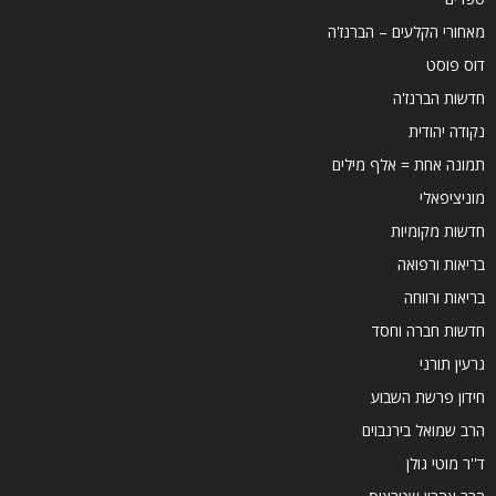
מאחורי הקלעים – הברנז'ה
דוס פוסט
חדשות הברנז'ה
נקודה יהודית
תמונה אחת = אלף מילים
מוניציפאלי
חדשות מקומיות
בריאות ורפואה
בריאות ורווחה
חדשות חברה וחסד
גרעין תורני
חידון פרשת השבוע
הרב שמואל בירנבוים
ד''ר מוטי גולן