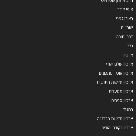
הרב אהרון שטראוס
ציפי לידר
ראובן גפני
שות"ים
דברי תורה
כללי
ארכיון
ארכיון עולם יהודי
ארכיון אוכל ומתכונים
ארכיון חדשות התרבות
ארכיון מסעדות
ארכיון ספרים
במגזר
ארכיון חדשות הברנז'ה
ארכיון נקודה יהודית