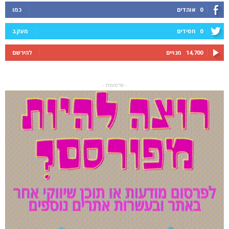
0
אוהדים
כמו
0
חסידים
מעקב
14,700
מנויים
להירשם
- פרסומת -