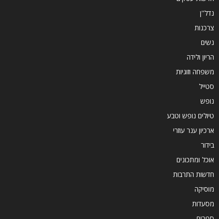
נדל''ן
צרכנות
נשים
הריון ולידה
משפחה וזוגיות
סטייל
נופש
טיולים נופש וטבע
ארכיון ענר עוזרי
בידור
אוכל ומתכונים
חדשות התרבות
מוסיקה
מסעדות
ספרים