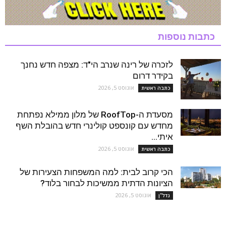
כתבות נוספות
לזכרה של רינה שנרב הי"ד: מצפה חדש נחנך
בקידר דרום
אוגוסט 5, 2026
כתבה ראשית
מסעדת ה-RoofTop של מלון ממילא נפתחת
מחדש עם קונספט קולינרי חדש בהובלת השף
איתי...
אוגוסט 5, 2026
כתבה ראשית
הכי קרוב לבית: למה המשפחות הצעירות של
הציונות הדתית ממשיכות לבחור בלוד?
אוגוסט 5, 2026
נדל''ן