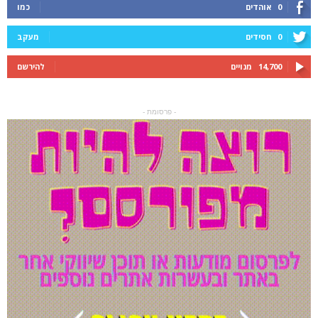
0
אוהדים
כמו
0
חסידים
מעקב
14,700
מנויים
להירשם
- פרסומת -