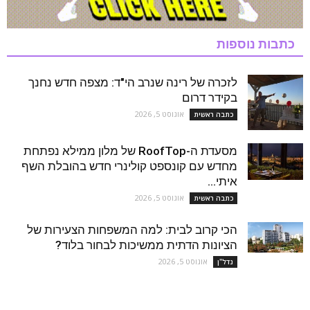
כתבות נוספות
לזכרה של רינה שנרב הי"ד: מצפה חדש נחנך
בקידר דרום
אוגוסט 5, 2026
כתבה ראשית
מסעדת ה-RoofTop של מלון ממילא נפתחת
מחדש עם קונספט קולינרי חדש בהובלת השף
איתי...
אוגוסט 5, 2026
כתבה ראשית
הכי קרוב לבית: למה המשפחות הצעירות של
הציונות הדתית ממשיכות לבחור בלוד?
אוגוסט 5, 2026
נדל''ן