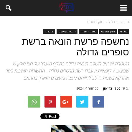
בית
כלכלה
חוק ומשפט
כלכלה
חוק ומשפט
כתבה ראשית
חדשות עסקים
צרכנות
נחשפה פרשת הונאה ברשת
סופרים גדולה
משטרת ישראל חשפה הונאה גדולה בהיקף מוערך של חצי מיליון ₪
שביצעו 7 קופאיות שעבדו רשת מרכולים גדולה - החשודות תושבות ג'סר
אלזרקא בשנות ה-20 לחייהם נעצרו ומעצרם הוארך בהתאם
על ידי
נטלי בר־און
-
פברואר 4, 2024