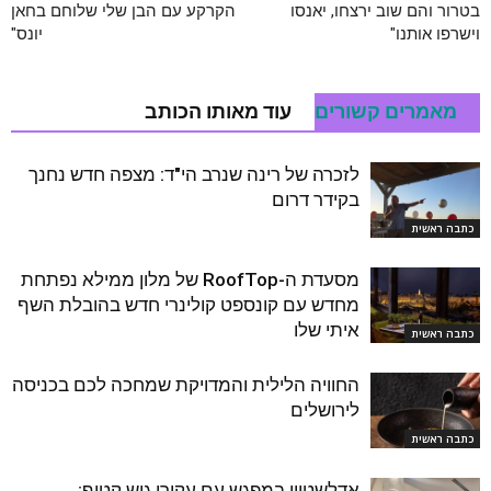
בטרור והם שוב ירצחו, יאנסו
הקרקע עם הבן שלי שלוחם בחאן
וישרפו אותנו"
יונס"
מאמרים קשורים
עוד מאותו הכותב
לזכרה של רינה שנרב הי"ד: מצפה חדש נחנך
בקידר דרום
כתבה ראשית
מסעדת ה-RoofTop של מלון ממילא נפתחת
מחדש עם קונספט קולינרי חדש בהובלת השף
איתי שלו
כתבה ראשית
החוויה הלילית והמדויקת שמחכה לכם בכניסה
לירושלים
כתבה ראשית
אדלשטיין במפגש עם עקורי גוש קטיף: