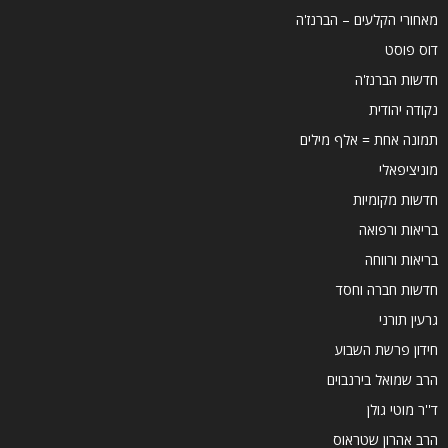
מאחורי הקלעים – הברנז'ה
דוס פוסט
חדשות הברנז'ה
נקודה יהודית
תמונה אחת = אלף מילים
מוניציפאלי
חדשות מקומיות
בריאות ורפואה
בריאות ורווחה
חדשות חברה וחסד
גרעין תורני
חידון פרשת השבוע
הרב שמואל בירנבוים
ד''ר מוטי גולן
הרב אהרון שטראוס