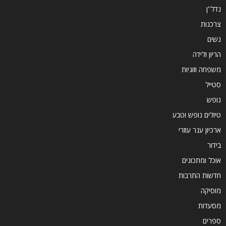
נדל''ן
צרכנות
נשים
הריון ולידה
משפחה וזוגיות
סטייל
נופש
טיולים נופש וטבע
ארכיון ענר עוזרי
בידור
אוכל ומתכונים
חדשות התרבות
מוסיקה
מסעדות
ספרים