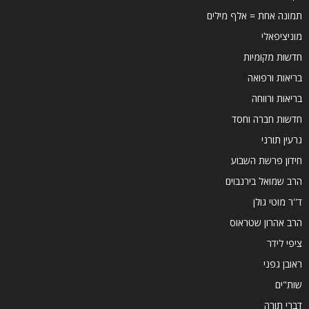
תמונה אחת = אלף מילים
מוניציפאלי
חדשות מקומיות
בריאות ורפואה
בריאות ורווחה
חדשות חברה וחסד
גרעין תורני
חידון פרשת השבוע
הרב שמואל בירנבוים
ד''ר מוטי גולן
הרב אהרון שטראוס
ציפי לידר
ראובן גפני
שות"ים
דברי תורה