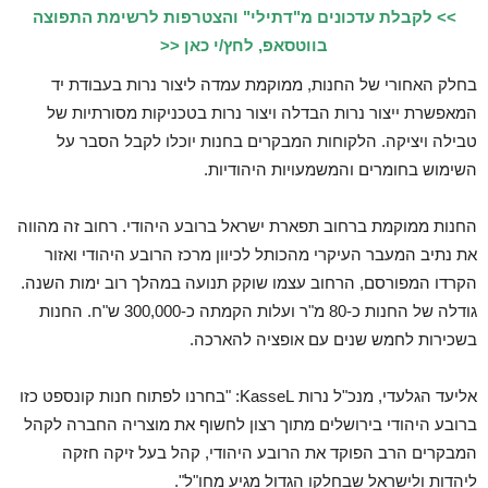
>> לקבלת עדכונים מ"דתילי" והצטרפות לרשימת התפוצה
בווטסאפ, לחץ/י כאן <<
בחלק האחורי של החנות, ממוקמת עמדה ליצור נרות בעבודת יד
המאפשרת ייצור נרות הבדלה ויצור נרות בטכניקות מסורתיות של
טבילה ויציקה. הלקוחות המבקרים בחנות יוכלו לקבל הסבר על
השימוש בחומרים והמשמעויות היהודיות.
החנות ממוקמת ברחוב תפארת ישראל ברובע היהודי. רחוב זה מהווה
את נתיב המעבר העיקרי מהכותל לכיוון מרכז הרובע היהודי ואזור
הקרדו המפורסם, הרחוב עצמו שוקק תנועה במהלך רוב ימות השנה.
גודלה של החנות כ-80 מ"ר ועלות הקמתה כ-300,000 ש"ח. החנות
בשכירות לחמש שנים עם אופציה להארכה.
אליעד הגלעדי, מנכ"ל נרות KasseL: "בחרנו לפתוח חנות קונספט כזו
ברובע היהודי בירושלים מתוך רצון לחשוף את מוצריה החברה לקהל
המבקרים הרב הפוקד את הרובע היהודי, קהל בעל זיקה חזקה
ליהדות ולישראל שבחלקו הגדול מגיע מחו"ל".