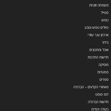
משפחה וזוגיות
סטייל
נופש
טיולים נופש וטבע
ארכיון ענר עוזרי
בידור
אוכל ומתכונים
חדשות התרבות
מוסיקה
מסעדות
ספרים
מאחורי הקלעים – הברנז'ה
דוס פוסט
חדשות הברנז'ה
נקודה יהודית