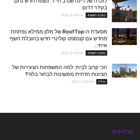
לזכרה של רינה שנרב הי"ד: מצפה חדש נחנך
בקידר דרום
אוגוסט 5, 2026
כתבה ראשית
מסעדת ה-RoofTop של מלון ממילא נפתחת
מחדש עם קונספט קולינרי חדש בהובלת השף
איתי...
אוגוסט 5, 2026
כתבה ראשית
הכי קרוב לבית: למה המשפחות הצעירות של
הציונות הדתית ממשיכות לבחור בלוד?
אוגוסט 5, 2026
נדל''ן
ארכיונים