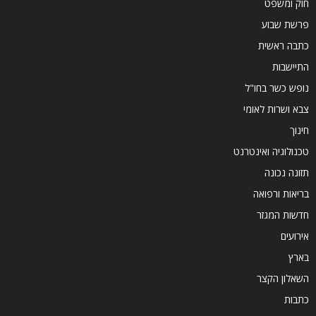
חוק ומשפט
פרשת שבוע
כתבה ראשית
התיישבות
נופש כשר בחו"ל
צבא ושרות לאומי
חינוך
טכנולוגיה ואינטרנט
תזונה נכונה
בריאות ורפואה
חדשות המגזר
אירועים
בארץ
השאלון הקצר
כתבות