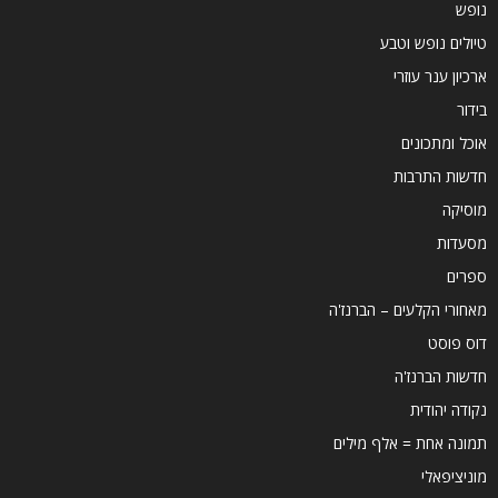
נופש
טיולים נופש וטבע
ארכיון ענר עוזרי
בידור
אוכל ומתכונים
חדשות התרבות
מוסיקה
מסעדות
ספרים
מאחורי הקלעים – הברנז'ה
דוס פוסט
חדשות הברנז'ה
נקודה יהודית
תמונה אחת = אלף מילים
מוניציפאלי