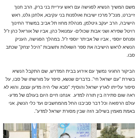
משם המשיך הנשיא לפגישה עם ראש עיריית בני ברק, הרב חנוך
זייברט, מנכ"ל מרכז ישיבות ואולפנות בני עקיבא, אלחנן גלט, ראש
הישיבה, הרב יעקב גיטלמן, מנהלת מחוז תל אביב במשרד החינוך
רויטל שפירא ושני אבות שכולים- עמנואל כהן, אביו של אוריאל כהן ז"ל
ופנחס יוספי , אביו של אביתר יוספי ז"ל. במהלך הפגישה, העניק
הנשיא לראש הישיבה את ספר השאלות ותשובות "היכל יצחק" שכתב
סבו.
הביקור החגיגי נמשך עם אירוע בבית המדרש, שם התקבל הנשיא
בשירת "עם ישראל חי". בדברים שנשא, סיפר על מורשתו של סבו, על
סיפור עלייתו לארץ ישראל והוסיף: "סבא שלי היה מדען עצום, והוא לא
ראה שום סתירה בין תורה למדע. אנחנו חיים היום בעולם של מדע-
עולם הרפואה וכל דבר סביבנו החל מהמחשבים ועד כלי הנשק. אני
באמת מאמין בשילוב הזה שבין מסורת ישראל למדע".