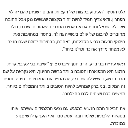
גלט הוסיף: "העיסוק בקצוות של הקצוות, והביטוי שניתן להם זה לא
הפתרון. ודאי צריך תמיד להיות זהיר מקצוות שעושים נזק אבל החובה
של כלל ישראל ונזכיר גם את אחינו החרדים האהובים, שכננו, כולם
מחוברים לריבונו של עולם בעשייה גדולה, בחסד, במחויבות ואת
חילוקי הדעות נכריע בסבלנות, באהבה, בבהירות גדולה שעם הנצח
לא מפחד מדרך ארוכה וכולנו ביחד".
ראש עיריית בני ברק, הרב חנוך זייברט ציין: "ישיבת בני עקיבא קרית
הרצוג היא המפוארת והטובה ביותר ברשת החינוך. היא נקראת על שם
הרב הרצוג, וכשיש לה שם כזה, זה מחייב את התלמידים. סיבה נוספת
זה המקום, בני ברק שמחייב להיות הטובים ביותר והמוצלחים ביותר.
תמשיכו ככה ושיהיה לכם בהצלחה".
את הביקור חתם הנשיא במפגש עם נציגי התלמידים ששיתפו אותו
בסוגיות הלכתיות שלמדו ובהן עסק סבו, ואף העניקו לו שי צנוע
כמזכרת.