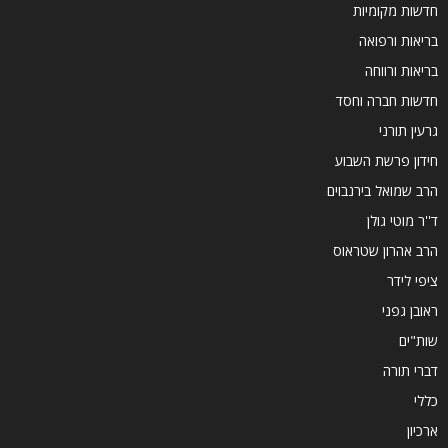
חדשות מקומיות
בריאות ורפואה
בריאות ורווחה
חדשות חברה וחסד
גרעין תורני
חידון פרשת השבוע
הרב שמואל בירנבוים
ד''ר מוטי גולן
הרב אהרון שטראוס
ציפי לידר
ראובן גפני
שות"ים
דברי תורה
כללי
ארכיון