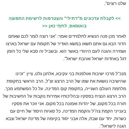
שלנו רוצים".
>> לקבלת עדכונים מ"דתילי" והצטרפות לרשימת התפוצה
בווטסאפ, לחץ/י כאן <<
לאחר מכן פנה הנשיא לתלמידים ואמר: "אני רוצה לומר לכם שאתם
הדור הבא גם אתם תשאו במשא האדיר של תקומת עם ישראל בארצו
ושמירה והגנה לעם היהודי באשר הוא. ובשביל זה סבא שלי כל הזמן
דגל באחדות ישראל ואהבת ישראל".
מנכ"ל מרכז ישיבות ואולפנות בני עקיבא, אלחנן גלט, ציין: "זכינו
שהישיבה נושאת את שמו של הרב הרצוג זצ"ל, הרב הראשי בתקופת
מלחמת העולם השנייה, בתקופת קום המדינה, על כל המשתמע מכך.
הרב הרצוג הנציח בפסקיו ובהליכותיו אמירות נוקבות על החשיבות של
תורה בכל מקום, של יהדות ואמונה בכל מקום. אני זוכר את פסקיו
בענייני הקמת צה"ל והקמת המדינה, כל סוגיות היסוד של חיים עם
כשרות, יחד עם שבת, אלה אבני יסוד בקיומה של מדינת ישראל וצבא
הגנה לישראל".