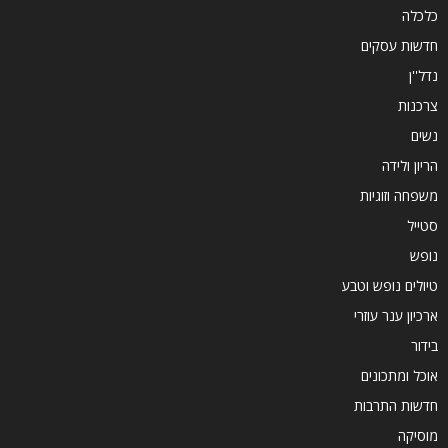
כלכלה
חדשות עסקים
נדל''ן
צרכנות
נשים
הריון ולידה
משפחה וזוגיות
סטייל
נופש
טיולים נופש וטבע
ארכיון ענר עוזרי
בידור
אוכל ומתכונים
חדשות התרבות
מוסיקה