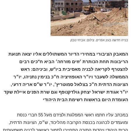
בנייה חדשה בעץ אפרים. צילום: אביחי טבק
המאבק הציבורי במחירי הדיור המשתוללים אליו יצאה תנועת
הריבונות תחת הכותרת ׳זזים מזרחה׳ הביא ח"כים רבים
להצטרף לקריאה לבניה מאסיבית ביו"ש, וביניהם: ראש
הממשלה לשעבר ויו״ר האופוזיציה ח״כ בנימין נתניהו, יו״ר
הציונות הדתית ח״כ בצלאל סמוטריץ׳, יו״ר ש״ס אריה דרעי,
יו״ר אגודת ישראל יצחק גולדקנופף וגם שרת הפנים איילת שקד
העומדת היום בראשות רשימת הבית היהודי
במכתב עליו חתמו ראשי המפלגות ולצידם מעל 55 חברי כנסת
ומועמדים לכהונה בכנסת הקרובה מהליכוד, ש״ס, הציונות הדתית,
הבית היהודי ויהדות התורה התחייבו לתמוך באישור לבניה משמעותית