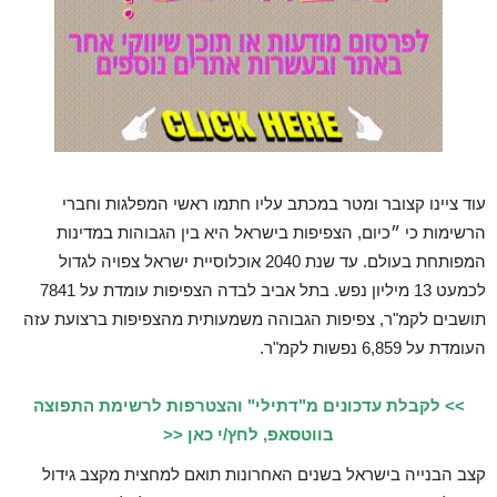
עוד ציינו קצובר ומטר במכתב עליו חתמו ראשי המפלגות וחברי
הרשימות כי ״כיום, הצפיפות בישראל היא בין הגבוהות במדינות
המפותחת בעולם. עד שנת 2040 אוכלוסיית ישראל צפויה לגדול
לכמעט 13 מיליון נפש. בתל אביב לבדה הצפיפות עומדת על 7841
תושבים לקמ"ר, צפיפות הגבוהה משמעותית מהצפיפות ברצועת עזה
העומדת על 6,859 נפשות לקמ"ר.
>> לקבלת עדכונים מ"דתילי" והצטרפות לרשימת התפוצה
בווטסאפ, לחץ/י כאן <<
קצב הבנייה בישראל בשנים האחרונות תואם למחצית מקצב גידול