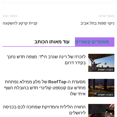
מאמר קודם
מאמר הבא
ניקוי ספות בתל אביב
קניית קרקע להשקעה
מאמרים קשורים
עוד מאותו הכותב
לזכרה של רינה שנרב הי"ד: מצפה חדש נחנך
בקידר דרום
כתבה ראשית
מסעדת ה-RoofTop של מלון ממילא נפתחת
מחדש עם קונספט קולינרי חדש בהובלת השף
איתי שלו
כתבה ראשית
החוויה הלילית והמדויקת שמחכה לכם בכניסה
לירושלים