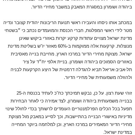
ביהודה ושומרון במסגרת המאבק במשבר מחירי הדיור.
במכתב אותו ניסחו והעבירו ראשי תנועת הריבונות יהודית קצובר ונדיה
מטר לידי ראשי המפלגות, חברי הכנסת והמועמדים נכתב כי ״בשטחי
מדינת ישראל מצויים עתודות קרקע יקרות באזורי ביקוש שאינן
מנוצלות. קרקעות אלה ממוקמות ב-60% מאזור יו"ש בשליטת מדינת
ישראל. מצוקת מחירי הדיור במרכז הארץ, מחייבת בנייה מאסיבית
באזורים הסמוכים ביהודה ושומרון. בניית אלפי יח״ד על ציר
תל-אביב-אריאל תביא להגדלה דרמטית של היצע הקרקעות לבניה
ולהוזלה משמעותית של מחירי הדיור.
זוהי שעת רצון. על כן, נבקש תמיכתך כח"כ לעתיד בכנסת ה-25
בבנייה משמעותית ביהודה ושומרון, לצד אמירה כי לאחר הבחירות
תפעל בכל הכלים הפרלמנטריים העומדים לרשותך בכדי לחולל שינוי
מדיניות באישורי הבנייה בהתיישבות, וכך לסייע במאבק מול מצוקת
מחירי הדיור המאמירים במרכז הארץ, וכן למלחמה ביוקר המחייה
במדינת ישראל.