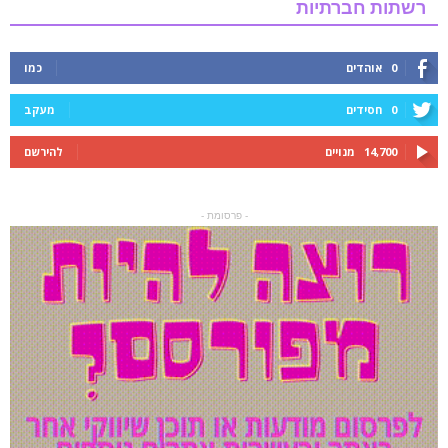
רשתות חברתיות
0
אוהדים
כמו
0
חסידים
מעקב
14,700
מנויים
להירשם
- פרסומת -