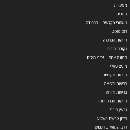
מסעדות
ספרים
מאחורי הקלעים – הברנז'ה
דוס פוסט
חדשות הברנז'ה
נקודה יהודית
תמונה אחת = אלף מילים
מוניציפאלי
חדשות מקומיות
בריאות ורפואה
בריאות ורווחה
חדשות חברה וחסד
גרעין תורני
חידון פרשת השבוע
הרב שמואל בירנבוים