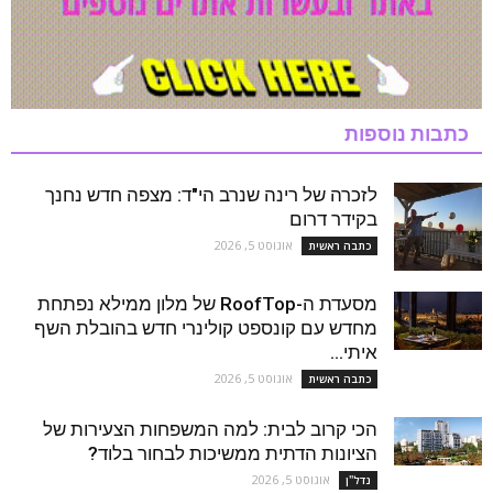
כתבות נוספות
לזכרה של רינה שנרב הי"ד: מצפה חדש נחנך
בקידר דרום
אוגוסט 5, 2026
כתבה ראשית
מסעדת ה-RoofTop של מלון ממילא נפתחת
מחדש עם קונספט קולינרי חדש בהובלת השף
איתי...
אוגוסט 5, 2026
כתבה ראשית
הכי קרוב לבית: למה המשפחות הצעירות של
הציונות הדתית ממשיכות לבחור בלוד?
אוגוסט 5, 2026
נדל''ן