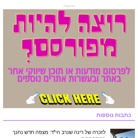
- פרסומת -
כתבות נוספות
לזכרה של רינה שנרב הי"ד: מצפה חדש נחנך