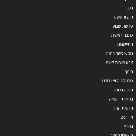
רכב
חוק ומשפט
פרשת שבוע
כתבה ראשית
התיישבות
נופש כשר בחו"ל
צבא ושרות לאומי
חינוך
טכנולוגיה ואינטרנט
תזונה נכונה
בריאות ורפואה
חדשות המגזר
אירועים
בארץ
השאלון הקצר