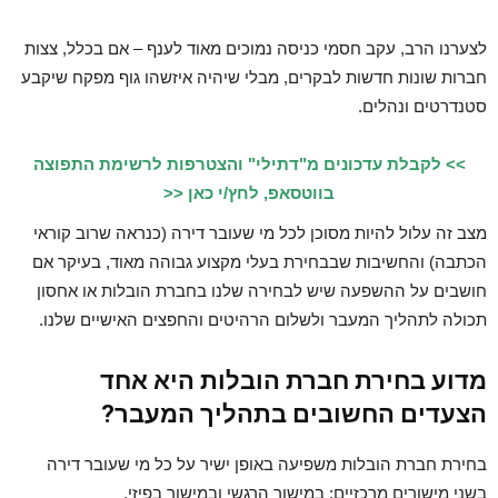
לצערנו הרב, עקב חסמי כניסה נמוכים מאוד לענף – אם בכלל, צצות
חברות שונות חדשות לבקרים, מבלי שיהיה איזשהו גוף מפקח שיקבע
סטנדרטים ונהלים.
>> לקבלת עדכונים מ"דתילי" והצטרפות לרשימת התפוצה
בווטסאפ, לחץ/י כאן <<
מצב זה עלול להיות מסוכן לכל מי שעובר דירה (כנראה שרוב קוראי
הכתבה) והחשיבות שבבחירת בעלי מקצוע גבוהה מאוד, בעיקר אם
חושבים על ההשפעה שיש לבחירה שלנו בחברת הובלות או אחסון
תכולה לתהליך המעבר ולשלום הרהיטים והחפצים האישיים שלנו.
מדוע בחירת חברת הובלות היא אחד
הצעדים החשובים בתהליך המעבר?
בחירת חברת הובלות משפיעה באופן ישיר על כל מי שעובר דירה
בשני מישורים מרכזיים: במישור הרגשי ובמישור בפיזי.