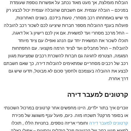
הובלות מומלצת, אך מעט מאוד נכתב על אפשרות נוספת שעומדת
בפניכם – הובלה עצמית. אם חשבתם שהובלה עצמית יכול לבצע רק
מי שיש באמתחתו רכב מסחרי, טעות בידכם. בשנים האחרונות,
פועלות בענף ההובלות מספר חברות שיציעו לכם לשכור רכב להובלה
– החל מרכב מסחרי ועד למשאית. אם אין לכם רישיון ג' אל דאגה,
תוכלו לשכור את המשאית יחד עם הנהג ואפילו עם ציוד מיוחד
להובלות – החל מחבלים ועד לציוד הרמה מקצועי. עם התפתחות
המגמה, הצטרפו לחגיגה גם חברות להשכרת רכבים שמציעות מגוון
רכב של רכבים מסחריים שמתאימים להובלות דירה, כך שאם חשבתם
לבצע את ההובלה בעצמכם ולחסוך סכום לא מבוטל, תדעו שיש גם
דרך אחרת.
קרטונים למעבר דירה
זוכרים איך בתור ילדים, היינו מחפשים אחר קרטונים במרכול השכונתי
או בסופר מרקט? תשכחו מזה. כיום, פועל ענף משגשג של מכירת
קרטונים למעבר דירה
וחומרי אריזה נוספים. בחנויות הללו , תוכלו
למצוא מגוון רחב של קרטונים מכל הגדלים והסוגים – אפילו כאלה