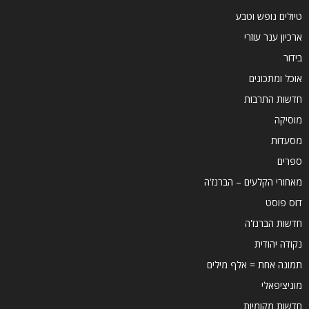
טיולים נופש וטבע
ארכיון ענר עוזרי
בידור
אוכל ומתכונים
חדשות התרבות
מוסיקה
מסעדות
ספרים
מאחורי הקלעים – הברנז'ה
דוס פוסט
חדשות הברנז'ה
נקודה יהודית
תמונה אחת = אלף מילים
מוניציפאלי
חדשות מקומיות