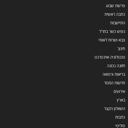
פרשת שבוע
כתבה ראשית
התיישבות
נופש כשר בחו"ל
צבא ושרות לאומי
חינוך
טכנולוגיה ואינטרנט
תזונה נכונה
בריאות ורפואה
חדשות המגזר
אירועים
בארץ
השאלון הקצר
כתבות
פוליטי