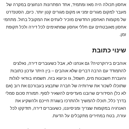
אחסון תכולה היה מאז ומתמיד, אחד הפתרונות הנחוצים במקרה של
מעבר למקום מגורים זמני או מקום מגורים קטן יותר. כיום, הסטנדרט
של מקומות האחסון החדשים מזכיר לעתים את המקובל בחול. מתחמי
אחסון מאובטחים עם חללי אחסון שמתאימים לכל דירה ולכל תקופת
זמן.
שינוי כתובת
אוהבים בירוקרטיה? גם אנחנו לא, אבל כשעוברים דירה, נאלצים
להתמודד עם הרבה דברים שלא אוהבים – בין היתר עדכון כתובות
והעברת חשבונות מים, חשמל, גז וכיוצא בזה. תשמחו בוודאי לגלות
שתוכלו לשכור את שירותיה של חברה שתבצע בעבורכם את רוב (אם
לא כל) הסידורים שרובנו מעדיפים להשאיר לסוף. תמורת סכום סמלי
בדרך כלל, תוכלו להמשיך ולהתרכז בשגרת חייכם ולהשקיע את
האנרגיה במקומות שצריך ומניסיוננו, כשעוברים דירה, תזדקקו לכל
עזרה, בטח במחירים מתקבלים על הדעת.