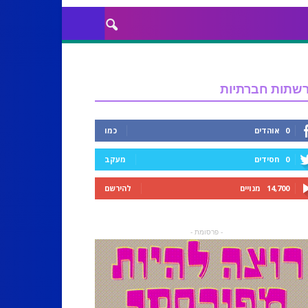
שתות חברתיות
0
אוהדים
כמו
0
חסידים
מעקב
14,700
מנויים
להירשם
- פרסומת -