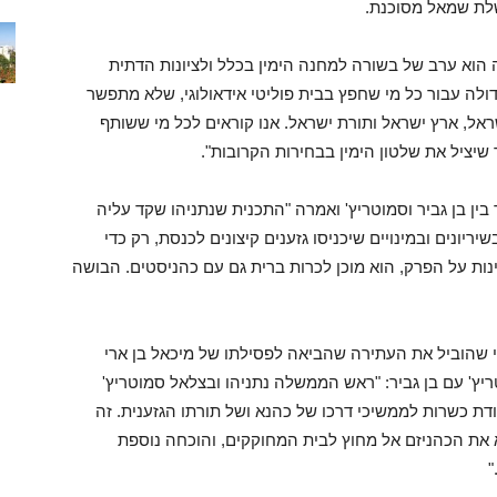
שלת שמאל מסוכנת.
זה הוא ערב של בשורה למחנה הימין בכלל ולציונות הדתית
לה עבור כל מי שחפץ בבית פוליטי אידאולוגי, שלא מתפשר
שראל, ארץ ישראל ותורת ישראל. אנו קוראים לכל מי ששותף
שיציל את שלטון הימין בבחירות הקרובות".
 בין בן גביר וסמוטריץ' ואמרה "התכנית שנתניהו שקד עליה
ריונים ובמינויים שיכניסו גזענים קיצונים לכנסת, רק כדי
ת על הפרק, הוא מוכן לכרות ברית גם עם כהניסטים. הבושה
 שהוביל את העתירה שהביאה לפסילתו של מיכאל בן ארי
של סמוטריץ' עם בן גביר: "ראש הממשלה נתניהו ובצלאל סמוטריץ'
עודת כשרות לממשיכי דרכו של כהנא ושל תורתו הגזענית. זה
 את הכהניזם אל מחוץ לבית המחוקקים, והוכחה נוספת
"