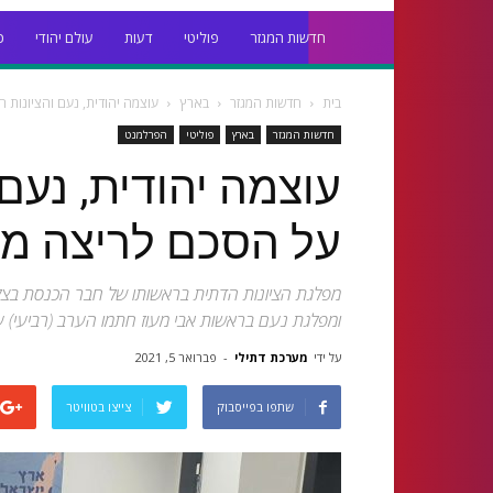
חדשות המגזר
פוליטי
דעות
עולם יהודי
כ
בית
חדשות המגזר
בארץ
עוצמה יהודית, נעם והציונות
חדשות המגזר
בארץ
פוליטי
הפרלמנט
עוצמה יהודית, נעם
על הסכם לריצה מ
מפלגת הציונות הדתית בראשותו של חבר הכנסת בצלאל
ומפלגת נעם בראשות אבי מעוז חתמו הערב (רביעי) 
על ידי
מערכת דתילי
-
פברואר 5, 2021
שתפו בפייסבוק
צייצו בטוויטר