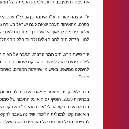
את ניצחון הימין בבחירות, ולמנוע הקמתה של ממ
יו"ר עוצמה יהודית, עו"ד איתמר בן גביר: "הערב ה
בפרט. מהאיחוד הערב יוצאת לעם ישראל בשורה גדו
על ערכיו ומניף בגאון דגל של דרך ומחויבות לעם י
לחזון הגדול הזה לחבור אלינו ולהיות חלק מהמהלך 
יו"ר סיעת מרצ, ח"כ תמר זנדברג, הגיבה על האיחוד
לילות כימים יצאה לפועל. הוא רקח איחודים וסחר בשי
להימלט ממשפט באישומי שחיתות חמורים. כשחסינו
מתה".
הרב גלעד קריב, מועמד מפלגת העבודה לכנסת ומי
בבחירות 2019, הוסיף גם הוא על החיבור 
הכריזו הערב בקול גדול: "עוד כהנא חי" והעניקו ת
הוא אות קלון למפלגת הליכוד, שידעה בעבר להקיא
לפשיטת הרגל הערכית של האוחזים בהגה השלטון.