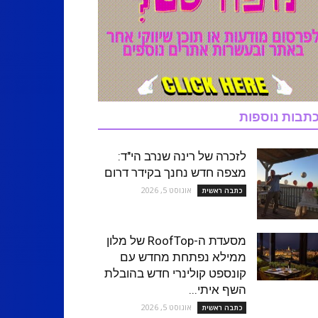
תבות נוספות
לזכרה של רינה שנרב הי"ד:
מצפה חדש נחנך בקידר דרום
אוגוסט 5, 2026
כתבה ראשית
מסעדת ה-RoofTop של מלון
ממילא נפתחת מחדש עם
קונספט קולינרי חדש בהובלת
השף איתי...
אוגוסט 5, 2026
כתבה ראשית