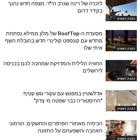
לזכרה של רינה שנרב הי"ד: מצפה חדש נחנך
בקידר דרום
כתבה ראשית
מסעדת ה-RoofTop של מלון ממילא נפתחת
מחדש עם קונספט קולינרי חדש בהובלת השף
איתי שלו
כתבה ראשית
החוויה הלילית והמדויקת שמחכה לכם בכניסה
לירושלים
כתבה ראשית
אדלשטיין במפגש עם עקורי גוש קטיף:
"ההיסטוריה כבר שפטה מי צדק"
כתבה ראשית
הכימיה מאחורי הפרפרים והחשקים: הורמוני
האהבה והשפעתם על התזונה
כתבה ראשית