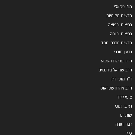
מוניציפאלי
חדשות מקומיות
בריאות ורפואה
בריאות ורווחה
חדשות חברה וחסד
גרעין תורני
חידון פרשת השבוע
הרב שמואל בירנבוים
ד''ר מוטי גולן
הרב אהרון שטראוס
ציפי לידר
ראובן גפני
שות"ים
דברי תורה
כללי