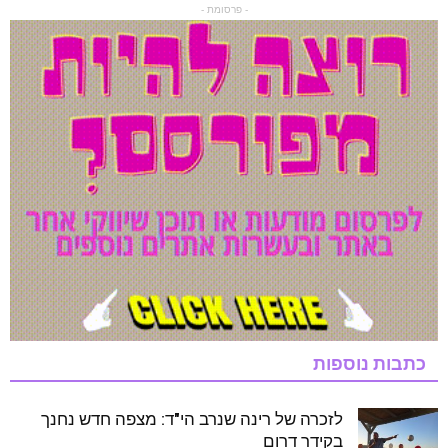
- פרסומת -
כתבות נוספות
לזכרה של רינה שנרב הי"ד: מצפה חדש נחנך
בקידר דרום