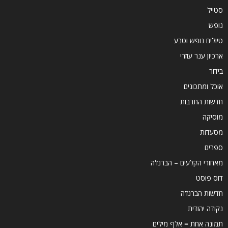
סטייל
נופש
טיולים נופש וטבע
ארכיון ענר עוזרי
בידור
אוכל ומתכונים
חדשות התרבות
מוסיקה
מסעדות
ספרים
מאחורי הקלעים – הברנז'ה
דוס פוסט
חדשות הברנז'ה
נקודה יהודית
תמונה אחת = אלף מילים