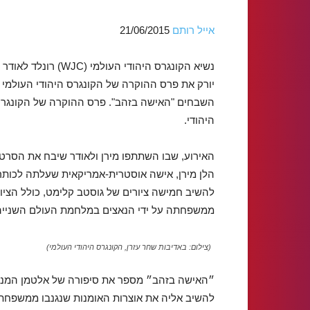
אייל רותם
21/06/2015
יורק את פרס ההוקרה של הקונגרס היהודי העולמי
השבחים "האישה בזהב". פרס ההוקרה של הקונגרס ה
היהודי.
האירוע, שבו השתתפו מירן ולאודר שיבח את הסרט
הלן מירן, אישה אוסטרית-אמריקאית שעלתה לכות
להשיב חמישה ציורים של גוסטב קלימט, כולל הציור 
ממשפחתה על ידי הנאצים במלחמת העולם השנייה
(צילום: באדיבות שחר עזרן, הקונגרס היהודי העולמי)
״האישה בזהב״ מספר את סיפורה של אלטמן המנ
להשיב אליה את אוצרות האומנות שנגנבו ממשפחת