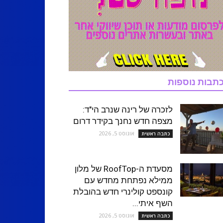
תבות נוספות
לזכרה של רינה שנרב הי"ד:
מצפה חדש נחנך בקידר דרום
אוגוסט 5, 2026
כתבה ראשית
מסעדת ה-RoofTop של מלון
ממילא נפתחת מחדש עם
קונספט קולינרי חדש בהובלת
השף איתי...
אוגוסט 5, 2026
כתבה ראשית