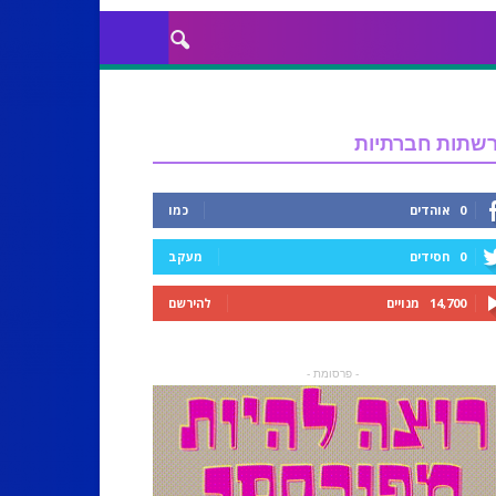
שתות חברתיות
0
אוהדים
כמו
0
חסידים
מעקב
14,700
מנויים
להירשם
- פרסומת -