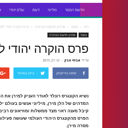
חדשות המגזר
פוליטי
דעות
עולם יהודי
כ
בית
במגזר
ארכיון חדשות הברנז'ה
פרס הוקרה יהודי לזוכ
במגזר
ארכיון חדשות הברנז'ה
פרס הוקרה יהודי ל
על ידי
אביחי טבק
-
יוני 21, 2015
שתפו בפייסבוק
צייצו בטוויטר
נשיא הקונגרס רונלד לאודר העניק למירן את
המדהים של הלן מירן, מיליוני אנשים בעולם י
קיבל מענה ראוי מצד ממשלות ומוזיאונים רבים
הפרס מהקונגרס היהודי העולמי שעושה פעילות
מסרה מירן.