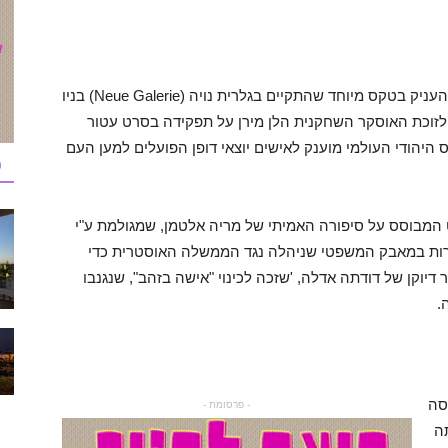
נשיא הקונגרס היהודי העולמי (WJC) רונלד לאודר העניק בטקס מיוחד שהתקיים בגלרית נויה (Neue Galerie) בניו
 לזוכת האוסקר השחקנית הלן מירן על תפקידה בסרט עטור
יהודי העולמי מוענק לאישים יוצאי דופן הפועלים למען העם
כ
 המבוסס על סיפורה האמיתי של מריה אלטמן, שמגולמת ע"י
רות במאבק המשפטי שניהלה נגד הממשלה האוסטרית כדי
דיוקן של דודתה אדלה, 'שזכה לכינוי "אישה בזהב", שנגנבו
.
סה
- פרסומת -
ה