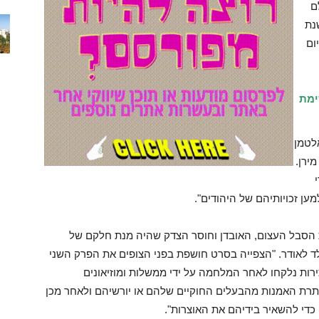
ם
נת
יום
ימת
לטמן
מירן.
ן זכויותיהם של היהודים".
 הסבל העצום, האובדן וחוסר הצדק שהיה מנת חלקם של
 ה-20", אמר בטקס רונלד לאודר. "הצפייה בסרט חושפת בפני הצופים את הפרק השני
ירות נלקחו לאחר המלחמה על ידי ממשלות ומוזיאונים
תרת האמנות מהבעלים החוקיים שלהם או יורשיהם ולאחר מכן
כדי להשאיר בידיהם את האוצרות".