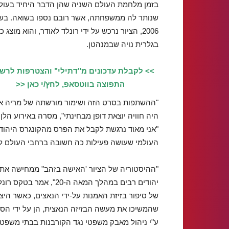
בזמן מלחמת העולם השניה שהן הדבר היחיד בעול
שנותר לה ממשפחתה, אשר רובם נספו בשואה. בש
2006, הציור נרכש על ידי רונלד לאודר, והוא מוצג כ
בגלרית נויה שבמנהטן.
>> לקבלת עדכונים מ"דתילי" והצטרפות לרש
התפוצה בווטסאפ, לחץ/י כאן <<
"ההשתפות בסרט הזה ושימור מורשתה של מריה א
היה חוויה יוצאת דופן מבחינתי", מסרה באירוע הלן 
"אני מאוד נרגשת לקבל את הפרס מהקונגרס היהודי
העולמי שעושה פעילות כה חשובה ברחבי העולם למע
"ההיסטוריה של הציור 'האישה בזהב" ממחישה את
יהודים רבים במהלך המאה
של סיפור בזיזת האמנות על-ידי הנאצים, כאשר היצ
שהמשיכו את מעשה הבזיזה הנאצית, הן על ידי הס
ע"י ניהול מאבק משפטי נגד הקורבנות בבתי משפט 