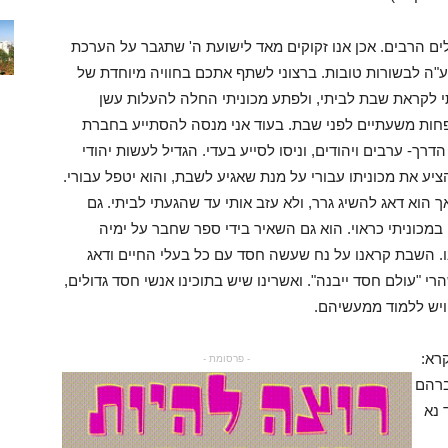
ם הרבים. אכן אנו זקוקים מאד לישועת ה' שתגבר על הערכת
"ה לבשורות טובות. ברצוני לשתף אתכם בחוויה מיוחדת של
י לקראת שבת לביתי, ולפתע מכוניתי החלה להעלות עשן
 לצומת דרור, פחות משעתיים לפני שבת. בעוד אני מנסה להסתייע בחברת
רך- ערבים ויהודים, וניסו לסייע בעדי. הגדיל לעשות יהודי
ציע את מכוניתו עבורי על מנת שאגיע לשבת, והוא יטפל עבורי.
ך הוא דאג להשיג גרר, ולא עזב אותי עד שהגעתי לביתי. גם
 במכוניתי כראוי. הוא גם השאיר בידי ספר שחבר על ימיה
ו. השבת קראנו על נח שעשה חסד עם כל בעלי החיים ודאג
י "עולם חסד ייבנה". ואשרינו שיש בתוכינו אנשי חסד גדולים,
 ויש ללמוד ממעשיהם.
רא:
- פרסומת -
ברהם
 נא