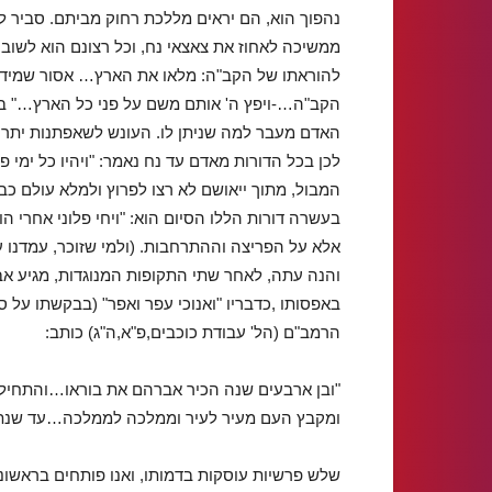
נהפוך הוא, הם יראים מללכת רחוק מביתם. סביר ל
ממשיכה לאחוז את צאצאי נח, וכל רצונם הוא לשוב 
להוראתו של הקב"ה: מלאו את הארץ… אסור שמידת 
הקב"ה…-ויפץ ה' אותם משם על פני כל הארץ…" בדו
האדם מעבר למה שניתן לו. העונש לשאפתנות יתר 
המבול, מתוך ייאושם לא רצו לפרוץ ולמלא עולם כ
אלא על הפריצה וההתרחבות. (ולמי שזוכר, עמדנו על
והנה עתה, לאחר שתי התקופות המנוגדות, מגיע א
באפסותו ,כדבריו "ואנוכי עפר ואפר" (בבקשתו על 
הרמב"ם (הל' עבודת כוכבים,פ"א,ה"ג) כותב:
"ובן ארבעים שנה הכיר אברהם את בוראו…והתחיל 
ומקבץ העם מעיר לעיר וממלכה לממלכה…עד שנתק
שלש פרשיות עוסקות בדמותו, ואנו פותחים בראשונ