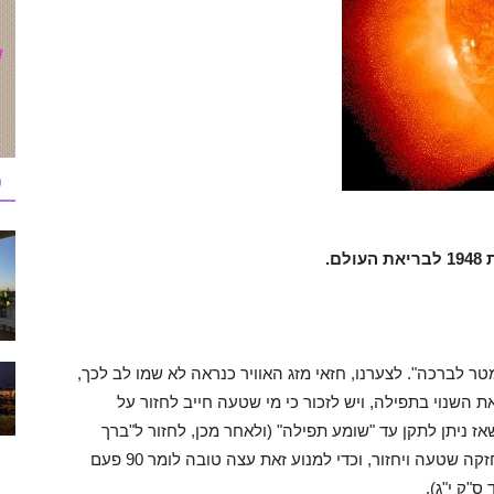
כ
.
ר לברכה". לצערנו, חזאי מזג האוויר כנראה לא שמו לב לכך,
ת השנוי בתפילה, ויש לזכור כי מי שטעה חייב לחזור על
ז ניתן לתקן עד "שומע תפילה" (ולאחר מכן, לחזור ל"ברך
עלינו", ולא נפרט). גם אדם שאיננו זוכר כיצד ברך ,חזקה שטעה ויחזור, וכדי למנוע זאת עצה טובה לומר 90 פעם
ס"ק י"ג).