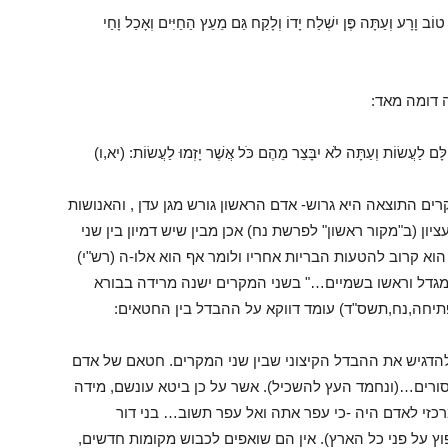
וֹב וָרָע וְעַתָּה פֶּן יִשְׁלַח יָדוֹ וְלָקַח גַּם מֵעֵץ הַחַיִּים וְאָכַל וָחַי
 דומה מאד:
ָּם לַעֲשׂוֹת וְעַתָּה לֹא יִבָּצֵר מֵהֶם כֹּל אֲשֶׁר יָזְמוּ לַעֲשׂוֹת: (יא,ו)
רים התוצאה היא גרוש- אדם הראשון גורש מגן עדן , והאנושות
ון (ב"מקור ראשון" לפרשת נח) אכן מבין שיש דמיון בין שני
הוא קרוב להטעות הבריות אחריו ולומר אף הוא אלו-ה (רש"י)
ם מגדל וראשו בשמיים…" בשני המקרים ישנה מרידה בבורא
פתיחה,נח,תשס"ד) עומד דווקא על ההבדל בין החטאים:
להדגיש את ההבדל הקיצוני שבין שני המקרים. חטאם של אדם
אסורים…(ונחמד העץ להשכיל). אשר על כן ביטא עונשם, מידה
י לאדם היה -כי עפר אתה ואל עפר תשוב… בני דור
וץ על פני כל הארץ). אין הם שואפים לכבוש מקומות חדשים,