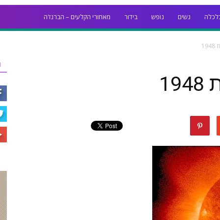
לכלה
נשים
נופש
בידור
מאחורי הקלעים – הברנז'ה
19
ר
1