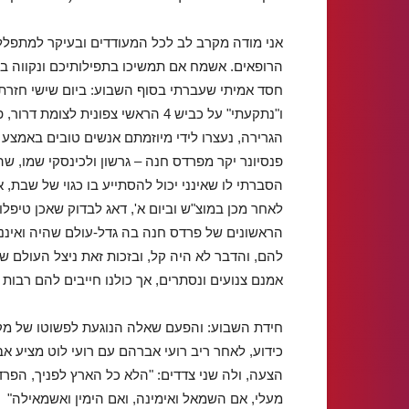
אני מודה מקרב לב לכל המעודדים ובעיקר למתפללי
הרופאים. אשמח אם תמשיכו בתפילותיכם ונקווה בע
חסד אמיתי שעברתי בסוף השבוע: ביום שישי חזרת
ו"נתקעתי" על כביש 4 הראשי צפונית
הגרירה, נעצרו לידי מיוזמתם אנשים טובים באמצע הד
פנסיונר יקר מפרדס חנה – גרשון ולכינסקי שמו, שה
הסברתי לו שאינני יכול להסתייע בו כגוי של שבת, א
לאחר מכן במוצ"ש וביום א', דאג לבדוק שאכן טיפלו
הראשונים של פרדס חנה בה גדל-עולם שהיה ואיננ
להם, והדבר לא היה קל, ובזכות זאת ניצל העולם שהר
אמנם צנועים ונסתרים, אך כולנו חייבים להם רבות
חידת השבוע: והפעם שאלה הנוגעת לפשוטו של מק
כידוע, לאחר ריב רועי אברהם עם רועי לוט מציע א
הצעה, ולה שני צדדים: "הלא כל הארץ לפניך, הפרד
מעלי, אם השמאל ואימינה, ואם הימין ואשמאילה"