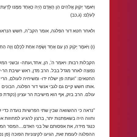
וַיֹּאמֶר יְקֹוָק אֱלֹהִים הֵן הָאָדָם הָיָה כְּאַחַד מִמֶּנּוּ לָדַעַת ט
לְעֹלָם: (ג,כב)
ולאחר חטא דור הפלגה, אומר הקב"ה, חשש הנראה
(ו) וַיֹּאמֶר יְקֹוָק הֵן עַם אֶחָד וְשָׂפָה אַחַת לְכֻלָּם וְזֶה הַחִל
הקבלות רבות: ויאמר ה', הן, אחד,ועתה- ובשני המק
נפוצה לאחר מגדל בבל. הרב מדן, ראש ישיבת הר-עצי
החטאים: "ועתה פן ישלח ידו- ומשיחיה לעולם, הרי 
.אותו חשש קיים גם לגבי אנשי דור הפלגה, הבוני
עולם. הרב בזק, אף הוא מישיבת הר עציון (נקודת 
"נראה כי ההשוואה שבין שתי הפרשיות נועדה כדי 
וחווה היה בשאפתנות יתר, ברצון להגיע למחוזות 
כנגד מידה, את אפסותם של בני האדם…המסר המרכז
ההפלגה לעומת זאת, הגיעו לקיצוניות הפוכה (פן נפ