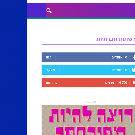
שתות חברתיות
0
אוהדים
כמו
0
חסידים
מעקב
14,700
מנויים
להירשם
- פרסומת -