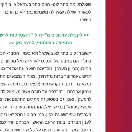
ושאלתי: מה בחר לוט- האם בחר בשמאל או בימין?
לכאורה שאלה שאין לה משמעות,אך לא כן הדבר.
חישבו…
>> לקבלת עדכונים מ"דתילי" והצטרפות לרש
התפוצה בווטסאפ, לחץ/י כאן <<
תשובה: לוט בחר לא בשמאל ולא בימין! הסבר- הכיו
בתנ"ך הם במבט של הנכנס לארץ ישראל מכיוון ים
התיכון(מכיוון מערב)- מקדימה הוא רואה את צד מז
תרשיש-ומדובר ברוח מזרחית). מאחור נמצא ים התיכון
נמצא צד דרום, הנקרא תימן (לפאת נגב תימנה-שמות
נצחון אברהם – "וירדפם עד חובה אשר משמאל לדמשק
לדמשק". ואכן, גם בפסוק זה מתרגם התרגום את הצ
בערבית שפירושו גם צפון. כמו הביטוי המקראי נגב
לענין אברהם: בעת הרעב הראשון אברהם יורד למצר
הרעב נמשך, והרועים רבים על כל שיח ושיח, ולכן א