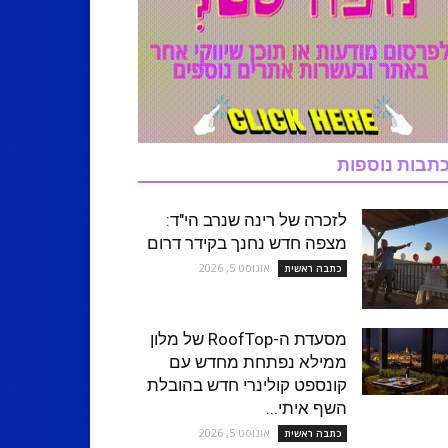
תבות נוספות
לזכרה של רינה שנרב הי"ד:
מצפה חדש נחנך בקידר דרום
אוגוסט 5, 2026
כתבה ראשית
מסעדת ה-RoofTop של מלון
ממילא נפתחת מחדש עם
קונספט קולינרי חדש בהובלת
השף איתי...
אוגוסט 5, 2026
כתבה ראשית