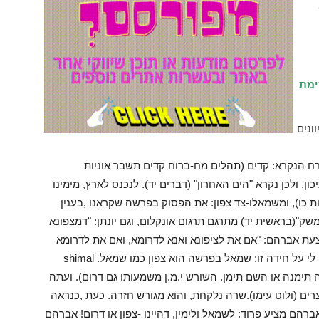
ימת
ונים
רח הנקרא: קדים (תהלים מח-ברוח קדים תשבר אוניות
, ולכן נקרא "הים האחרון" (דברים יד). לנכנס לארץ, מימינו
 כו), ומשמאלו-צד צפון: את הפסוק בפרשה שקראנו ,בענין
"(בראשית יד) מתרגם תרגום אונקלום, וגם יונתן: "דמצפונא
עת אברהם: "אם את לציפונא ואנא לדרומא, ואם את לדרומא
ואנא לציפונא".(בני שריאל,המתמחה בערבית , ענה לי על חידה זו: שמאל בפרשה הוא צפון כמו שמאל. shimal
ה תימנה או השם תימן. השורש י.מ.ן משמעותו גם דרום). ועתה
ים (ולוט עימו).שרה נלקחת, והוא מגורש חזרה. כעת ,כנראה
ברהם מציע פרוד: לשמאל ולימין, דהיינו -צפון או דרום! אברהם