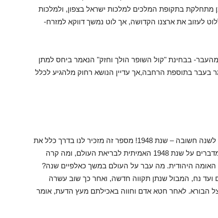
כן מתחלקת בתקופת המלכים למלכות ישראל בצפון, ולמלכות
לוט לעזוב את ארצנו הקדושה, אך לוט נמשך דווקא למזרח-
מהעבר- בבחינת "קול השופר הולך וחזק" הנאמר ביחס למתן
 בעבר בתוספת הרחבה,אך עדיין הנושא רחוק מלהגיע לכלל
עברו פחות משבועיים מתחילתה של התורה והגענו לשנה חשובה – שנת 1948! מספר זה מזכיר לנו בדרך כלל את
שנת הקמתה של המדינה, אך לא לכך נתכוונו. אנו מדברים על שנת 1948 האמיתית לבריאת העולם, ומה קרה
י האומה היהודית. מה עבר על העולם במשך כאלפיים שנה?
 ועד נח, המבול שנתן תקווה חדשה, ואחר כך שוב עשרה
ל הבורא. לאחר חטא אדם וחווה באכילתם מעץ הדעת, אומר