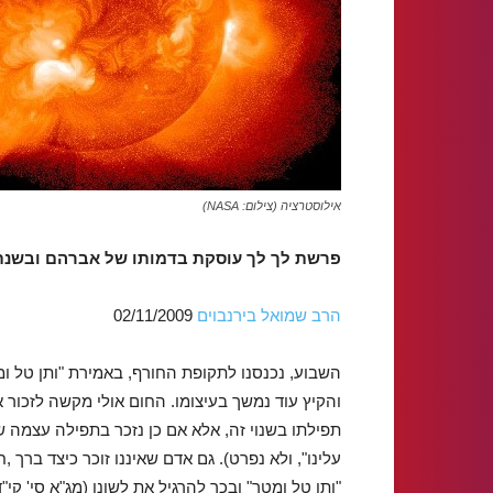
אילוסטרציה (צילום: NASA)
פרשת לך לך עוסקת בדמותו של אברהם ובשנת 1948 לבריאת העולם
הרב שמואל בירנבוים
02/11/2009
השבוע, נכנסנו לתקופת החורף, באמירת "ותן טל ומט
והקיץ עוד נמשך בעיצומו. החום אולי מקשה לזכור א
תפילתו בשנוי זה, אלא אם כן נזכר בתפילה עצמה שא
"ותן טל ומטר" ובכך להרגיל את לשונו (מג"א סי' קי"ד 