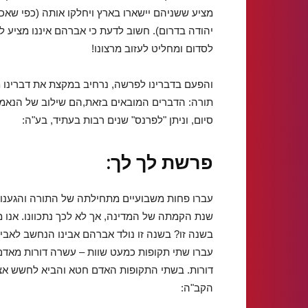
מציע ששניהם יישארו בארץ ויחלקו אותה (כפי שא
יהודה בדרום). חשוב לדעת כי אברהם איננו מציע ל
לסדום ומחליט לעזוב מרצונו!
והפעם בדברינו לפרשה, נרחיב במקצת את דברינו 
תורה: הדברים המובאים בזאת,הם שילוב של הנאמר
סיום, וניתן "לפרנס" שנים רבות בעתיד, בע"ה:
פרשת לך לך:
בשנה זו? בשנה זו נולד אברהם אבינו הנחשב לאב
עברו שתי תקופות כמעט שוות – עשרה דורות מאדם
דורות. בשתי התקופות האדם חטא והביא לחשש אצ
הקב"ה: