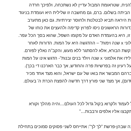
הניח, שטראומת המבול עדיין לא נשתכחה, ולפיכך חרדה
הביתה בשלום. ברם, גם מחשבה זו שלילית היא ועומדת בניגוד
היראה תביא לבטלנות ולחוסר יצירתיות. גם כאן מתערב
רות הראשונים ניסו לפרוץ קדימה ולהעצים את כוחו של
זו, היא בהעמדת האדם על מקומו השפל, שהוא בסך הכל עפר.
לכן בכל הדורות מאדם עד נח נאמר: "ויהיו כל ימי פלוני x שנה וימות" – ההדגשה היא על המות. הדורות לאחר
בקשת הבורא, אלא להסתגר ללא מעש, והקב"ה נאלץ לפזרם.
בעשרה דורות הללו הסיום הוא: "ויחי פלוני אחרי הולידו את אלמוני x שנה ויולד בנים ובנות"- הדגש אינו על המות
 רעיון זה בפרשיות פרה והחודש, אך כבר הארכנו די בכך).
ברהם המבשר את בואו של עם ישראל, והוא מצד אחד מכיר
סדום), אך מצד שני פורץ דרך חדשה להפצת הכרת ה' בעולם.
לעמוד ולקרוא בקול גדול לכל העולם…והיה מהלך וקורא
בצו אליו אלפים ורבבות…"
ה שבהן-פרשת "לך לך": אתייחס לשני פסוקים סמוכים בתחילת