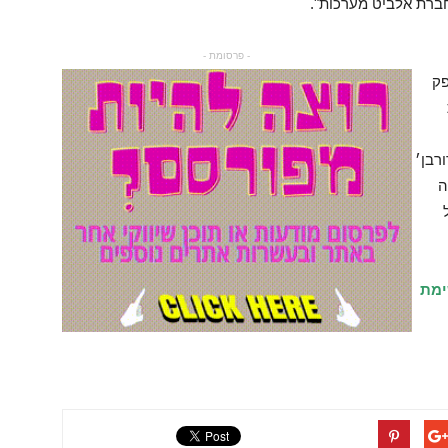
ברת אלביט מערכות".
- פרסומת -
פק
רבן׳
ה
ימת