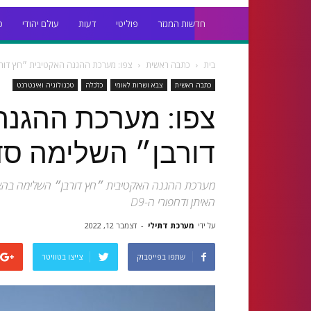
חדשות המגזר
פוליטי
דעות
עולם יהודי
כ
בית
כתבה ראשית
צפו: מערכת ההגנה האקטיבית ״חץ דורב
כתבה ראשית
צבא ושרות לאומי
כלכלה
טכנולוגיה ואינטרנט
צפו: מערכת ההגנה
דורבן״ השלימה סדר
מערכת ההגנה האקטיבית ״חץ דורבן״ השלימה בהצלחה
האיתן ודחפורי ה-D9
על ידי
מערכת דתילי
-
דצמבר 12, 2022
שתפו בפייסבוק
צייצו בטוויטר