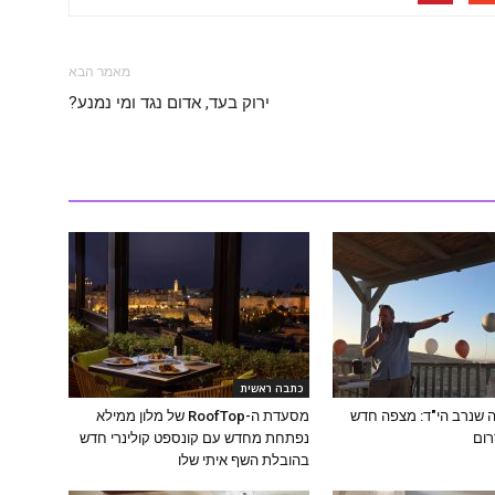
מאמר הבא
ירוק בעד, אדום נגד ומי נמנע?
כתבה ראשית
ה שנרב הי"ד: מצפה חדש
מסעדת ה-RoofTop של מלון ממילא
רום
נפתחת מחדש עם קונספט קולינרי חדש
בהובלת השף איתי שלו