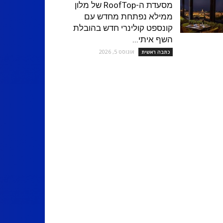
מסעדת ה-RoofTop של מלון
ממילא נפתחת מחדש עם
קונספט קולינרי חדש בהובלת
השף איתי...
אוגוסט 5, 2026
כתבה ראשית