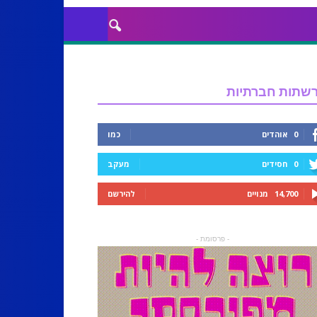
שתות חברתיות
0
אוהדים
כמו
0
חסידים
מעקב
14,700
מנויים
להירשם
- פרסומת -