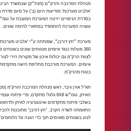
מנהלת המרכבה והרק״ם (מנת״ק) שבמשרד הביטח
'אלביט מערכות' מודיעות היום (ב') על סיום סדרת
בסדרת הניסויים יירטה המערכת המוצבת על נגמ״ש 
עשויה המערכת להתמודד במתארי לחימה שונים.
מערכת ״חץ דורבן״, שפותחה ע״י 'אלביט מערכות
360 מעלות כנגד איומים מטווחים שונים בשטחים פ
לצוות הרק"מ גם יכולות איכון של מקורות הירי לצו
איומים. המערכת מורכבת מחליפת חישה מתקדמת ה
בטוח מהרק"מ.
תא"ל אורן גיבר, ראש מנהלת המרכבה והרק"מ (מנת
האיתן, נגמ״ש 8X8 גלגלי מתקדם, פרי 
בשלבי פיתוח מתקדמים ואינטגרציה לאיתן ולדחפור
התאמתה לשדה הקרב. ׳חץ דורבן׳ מתוכננת להביא 
לנוע בשטחים מאוימים תוך כדי הגנה על הלוחמים״