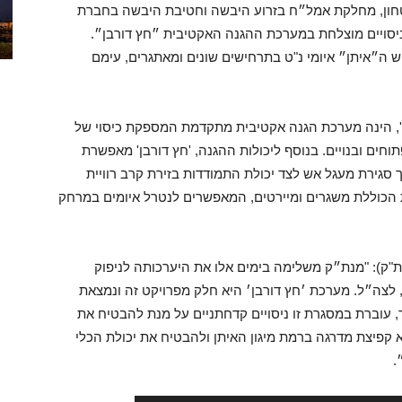
ון, מחלקת אמל״ח בזרוע היבשה וחטיבת היבשה בחברת
 ניסויים מוצלחת במערכת ההגנה האקטיבית ״חץ דורבן״.
ה״איתן״ איומי נ"ט בתרחישים שונים ומאתגרים, עימם
', הינה מערכת הגנה אקטיבית מתקדמת המספקת כיסוי של
תוחים ובנויים. בנוסף ליכולות ההגנה, 'חץ דורבן' מאפשרת
רך סגירת מעגל אש לצד יכולת התמודדות בזירת קרב רוויית
כוללת משגרים ומיירטים, המאפשרים לנטרל איומים במרחק
"ק): "מנת״ק משלימה בימים אלו את היערכותה לניפוק
פיתוח עצמי, לצה״ל. מערכת ׳חץ דורבן׳ היא חלק מפרויקט זה ונמצאת
, עוברת במסגרת זו ניסויים קדחתניים על מנת להבטיח את
קפיצת מדרגה ברמת מיגון האיתן ולהבטיח את יכולת הכלי
.