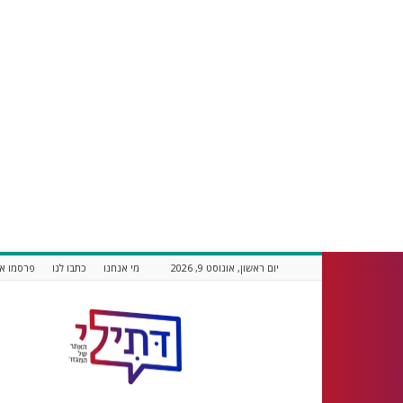
יום ראשון, אוגוסט 9, 2026
מי אנחנו
כתבו לנו
פרסמו אצ
דתילי
אתר
חדשות