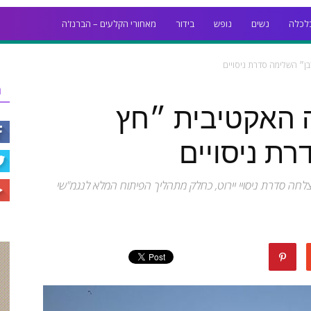
לכלה
נשים
נופש
בידור
מאחורי הקלעים – הברנז'ה
ן״ השלימה סדרת ניסויים
ר
 האקטיבית ״חץ
ת ניסויים
 סדרת ניסויי יירוט, כחלק מתהליך הפיתוח המלא לנגמ"שי