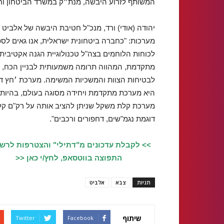
המשותף לזרוע היבשה, מנת״ק במשרד הביטחון וח
יהודה (אודי) ורד, מנכ"ל חטיבת היבשה של אלביט
מערכות: "כחברה ביטחונית ישראלית, אנו גאים לס
לכוחות הלוחמים בצה"ל טכנולוגיית הגנה אקטיבית
מתקדמת, המהווה תרומה משמעותית לבניין הכח,
לבטיחות הצוות והמשכיות המשימה. מערכת ׳חץ דו
היא מערכת מתקדמת ויחידה מסוגה בעולם, בהיות
מערכת קלת משקל שניתן להציב אותה על רק"ם קל
דוגמת נגמ"שים, דחפורים ורכבים".
>> לקבלת עדכונים מ"דתילי" והצטרפות לרש
התפוצה בווטסאפ, לחץ/י כאן <<
תגיות
צבא
אלביט
שיתוף
Twitter
Facebook