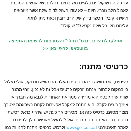
עד כה היו שוקולדים בלגיים משובחים- נחלתם של אנשים המוכנים
לאכול חלב נוכרי. היום – לא עוד! השוקולדים שלה אשר מיובאים
אישית- קיבלו הכשר בד"ץ של הרב רובין וכעת ניתן לחגוג
עליהם.הלייבל שלה נקרא O" שוקולד".
>> לקבלת עדכונים מ"דתילי" והצטרפות לרשימת התפוצה
בווטסאפ, לחץ/י כאן <<
כרטיסי מתנה:
לעיתים, יש תחושה כי הכרטיסים האלה הם מוצא נוח וקל, אולי מזלזל
כי במקום לבחור, אנחנו זורקים כרטיס אבל זה לא נכון: זוהי מתנה
שוות ערך לכסף היא מורידה ממך את האחריות לנבא מה חברך או
אימך רוצים לקבל והיא נותנת למקבל אפשרות לקנות כשבאמת יצטרך
מוצר מסוים. כרטיס כזה אנו מכירים אך כעת יש שדרוג כדאי: רכישת
כרטיס דרך האינטרנט: חברת "גולף" למשל מאפשרת לך להיכנס
לאתר האינטרנט
www.golfco.co.il
ולרכוש כרטיסי מתנה לחנויות כמו