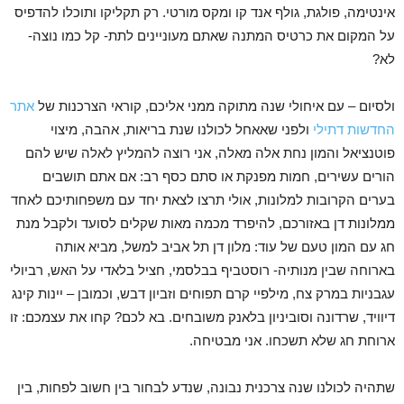
אינטימה, פולגת, גולף אנד קו ומקס מורטי. רק תקליקו ותוכלו להדפיס
על המקום את כרטיס המתנה שאתם מעוניינים לתת- קל כמו נוצה-
לא?
ולסיום – עם איחולי שנה מתוקה ממני אליכם, קוראי הצרכנות של
אתר
החדשות דתילי
ולפני שאאחל לכולנו שנת בריאות, אהבה, מיצוי
פוטנציאל והמון נחת אלה מאלה, אני רוצה להמליץ לאלה שיש להם
הורים עשירים, חמות מפנקת או סתם כסף רב: אם אתם תושבים
בערים הקרובות למלונות, אולי תרצו לצאת יחד עם משפחותיכם לאחד
ממלונות דן באזורכם, להיפרד מכמה מאות שקלים לסועד ולקבל מנת
חג עם המון טעם של עוד: מלון דן תל אביב למשל, מביא אותה
בארוחה שבין מנותיה- רוסטביף בבלסמי, חציל בלאדי על האש, רביולי
עגבניות במרק צח, מילפיי קרם תפוחים וזביון דבש, וכמובן – יינות קינג
דיוויד, שרדונה וסוביניון בלאנק משובחים. בא לכם? קחו את עצמכם: זו
ארוחת חג שלא תשכחו. אני מבטיחה.
שתהיה לכולנו שנה צרכנית נבונה, שנדע לבחור בין חשוב לפחות, בין