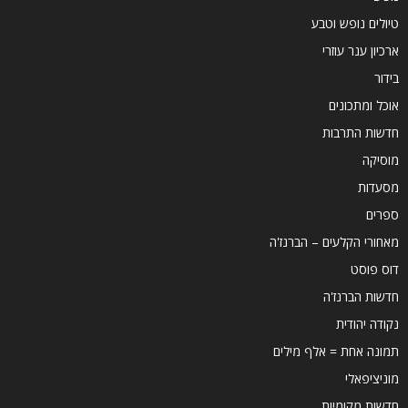
טיולים נופש וטבע
ארכיון ענר עוזרי
בידור
אוכל ומתכונים
חדשות התרבות
מוסיקה
מסעדות
ספרים
מאחורי הקלעים – הברנז'ה
דוס פוסט
חדשות הברנז'ה
נקודה יהודית
תמונה אחת = אלף מילים
מוניציפאלי
חדשות מקומיות