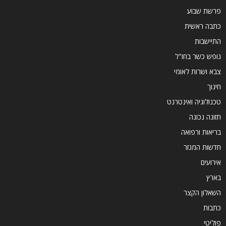
פרשת שבוע
כתבה ראשית
התיישבות
נופש כשר בחו"ל
צבא ושרות לאומי
חינוך
טכנולוגיה ואינטרנט
תזונה נכונה
בריאות ורפואה
חדשות המגזר
אירועים
בארץ
השאלון הקצר
כתבות
פוליטי