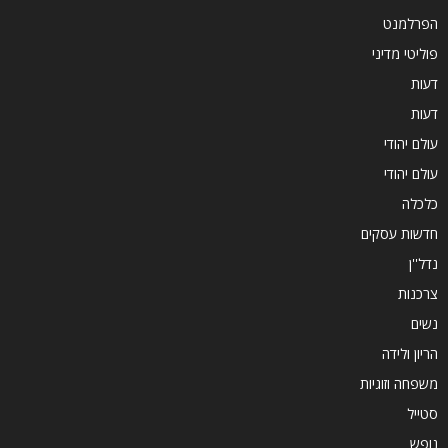
הפרלמנט
פוליטי מדיני
דעות
דעות
עולם יהודי
עולם יהודי
כלכלה
חדשות עסקים
נדל''ן
צרכנות
נשים
הריון ולידה
משפחה וזוגיות
סטייל
נופש