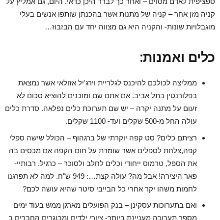
ספציפית לאדם מסוים – ואחר כך לברר היכן כדאי. היום, גם אמליץ על
קניה מזן אחר – קניה של מתנות אשר בהכנתן שותפו אנשים בעלי
מוגבלויות שונות- והקניה היא גם מצווה יחד עם הבזבוז…
כלים ואמנות:
ממליצה לכולכם להיכנס לגלריית וירג'יל אזולאי אשר נמצאת
בפלורנטין בתל אביב. אם אתם שם ומוכנים להוציא סכום לא
זעום על מתנה יקרה – יש שם תערוכת כלים נפלאה. סדרת כלים
עולה החל מ-500 שקלים ועד- 1100 שקלים.
רציתם כלים? סט קפה יוקרתי של ברגהוף – הכולל שישה ספלי
קפה,צלחת לספלים אשר שומרת על חום הקפה אם מכסים בה
את הספל, טרמוס ייחודי וכלים לחלב ולסוכר – כרגיל. רבותיי-
פאר היצירה! אבל מה? עולה קצת…: 949 ש"ח. למה לא תפרגנו
לחמות משהו יקר אחרי כל הבייבי סיטר שהיא עושה לכם?
ואם בתערוכות עסקינן – בנק הפועלים מארגן ממש בעוד ימים
מספר תערוכה מעניינת ביותר- ציורי ילדים ומבוגרים החברים ב