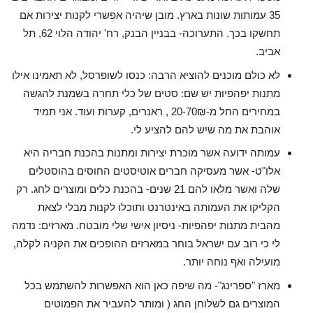
35 עמותות שונות בארץ. מובן שיהיה אפשרי לקנות יצירות אם
תחשקו בכך. התערוכה- בבניין הבנק, רח' יהודה הלוי 62, תל
אביב.
לא כולם מוכנים להוציא הרבה: כנסו לשופרסל, לא תאמינו אילו
מתנות יפהפיות יש שם: סטים של כלי תחרה בשמנת להגשה
במחירים החל מ-20-70₪ , ראנרים, קערות ועוד. אני תמיד
אוהבת את מה שיש להם להציע לי.
עמותה ידועה אשר מוכרת יצירות ומתנות בהכנת חבריה היא
אלו"ט- אשר מעסיקה חברים אוטיסטים החוסים בהוסטלים
שלה ואשר מלאו להם 21 שנים- בהכנת כלים ומוצרים לחג. רק
הקליקו את העמותה באינטרנט ותוכלו לקנות מבלי לצאת
מהבית מתנות יפהפיות- ניסיון אישי שלי מובטח. מארזים: נדמה
לי כי רוב עם ישראל בוחר במארזים ההופכים את הקניה לקלה,
מועילה ואף נוחה יותר.
מארז "ספרינג"- מה שיפה כאן הוא האפשרות להשתמש בכל
המוצרים גם לשלוחן החג ( ומותר להעביר את הפמוטים