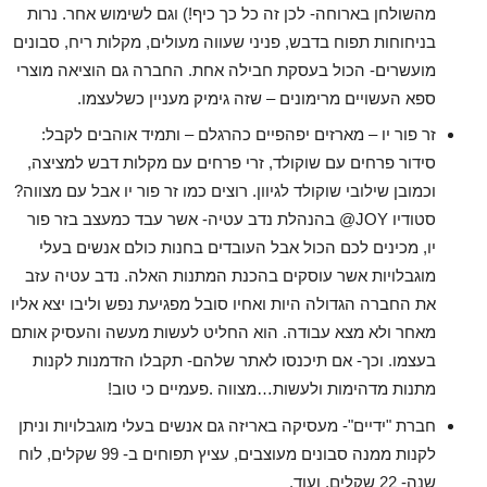
מהשולחן בארוחה- לכן זה כל כך כיף!) וגם לשימוש אחר. נרות
בניחוחות תפוח בדבש, פניני שעווה מעולים, מקלות ריח, סבונים
מועשרים- הכול בעסקת חבילה אחת. החברה גם הוציאה מוצרי
ספא העשויים מרימונים – שזה גימיק מעניין כשלעצמו.
זר פור יו – מארזים יפהפיים כהרגלם – ותמיד אוהבים לקבל:
סידור פרחים עם שוקולד, זרי פרחים עם מקלות דבש למציצה,
וכמובן שילובי שוקולד לגיוון. רוצים כמו זר פור יו אבל עם מצווה?
סטודיו JOY@ בהנהלת נדב עטיה- אשר עבד כמעצב בזר פור
יו, מכינים לכם הכול אבל העובדים בחנות כולם אנשים בעלי
מוגבלויות אשר עוסקים בהכנת המתנות האלה. נדב עטיה עזב
את החברה הגדולה היות ואחיו סובל מפגיעת נפש וליבו יצא אליו
מאחר ולא מצא עבודה. הוא החליט לעשות מעשה והעסיק אותם
בעצמו. וכך- אם תיכנסו לאתר שלהם- תקבלו הזדמנות לקנות
מתנות מדהימות ולעשות…מצווה .פעמיים כי טוב!
חברת "ידיים"- מעסיקה באריזה גם אנשים בעלי מוגבלויות וניתן
לקנות ממנה סבונים מעוצבים, עציץ תפוחים ב- 99 שקלים, לוח
שנה- 22 שקלים, ועוד.