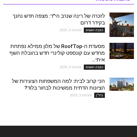
לזכרה של רינה שנרב הי"ד: מצפה חדש נחנך
בקידר דרום
אוגוסט 5, 2026
כתבה ראשית
מסעדת ה-RoofTop של מלון ממילא נפתחת
מחדש עם קונספט קולינרי חדש בהובלת השף
איתי...
אוגוסט 5, 2026
כתבה ראשית
הכי קרוב לבית: למה המשפחות הצעירות של
הציונות הדתית ממשיכות לבחור בלוד?
אוגוסט 5, 2026
נדל''ן