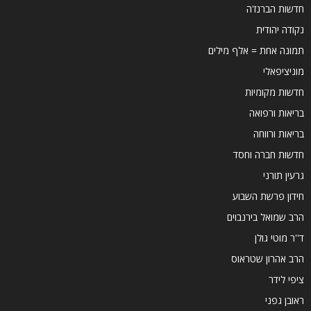
חדשות הברנז'ה
נקודה יהודית
תמונה אחת = אלף מילים
מוניציפאלי
חדשות מקומיות
בריאות ורפואה
בריאות ורווחה
חדשות חברה וחסד
גרעין תורני
חידון פרשת השבוע
הרב שמואל בירנבוים
ד''ר מוטי גולן
הרב אהרון שטראוס
ציפי לידר
ראובן גפני