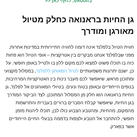
בווטסאפ, לחץ/י כאן <<
גן החיות בראנואה כחלק מטיול
מאורגן ומודרך
חווית הטיול בלפלנד אינה דומה לחוויה התיירותית במדינות אחרות,
מפני שבלפלנד אנחנו מבקרים בין אטרקציות – אופי הטיול הוא פחות
כזה בו תוכלו פשוט למצוא לכם מקום ללון בו ולטייל באופן חופשי. על
כן, ישנם יתרונות משמעותיים
לטיול המאורגן ללפלנד
, במסלול מקצועי
ומתוכנן מראש, שיאפשר לכם מעבר נינוח בין האטרקציות המרהיבות,
בנופים הייחודיים ובאופן בטוח ונעים. בטיולי המאורגנים אל לפלנד, גן
החיות בראנואה הוא חלק מן המסלול המתוכנן. לצד הביקור המודרך
בגן החיות, שיאפשר קבלת הסברים ברורים בעברית והתרשמות
מהמקום, מהחיות, ומהטבע הצבוע כולו לבן, תוכלו ליהנות מזמן
חופשי, להתחבר אל הטבע ולצפות בדממה בבעלי החיים הייחודיים
אשר בפארק.