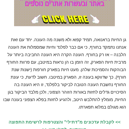
גן החיות בראנואה, תמיד קפוא ולא משנה מה העונה. יחד עם זאת
אנחנו נתמקד בחורף, כי אם כבר לפלנד וחיות שמסמלות את העונה
הלבנה – אז רק בחורף. העונה הקרה היא העונה החביבה ביותר על
מרבית חיות הפארק, זה הזמן בו הן נראות במיטבן, עם פרוות החורף
הבוהקות והסמיכות שלהן. מעט חיות בפארק חורפות (ישנות שנת
חורף), כך שדווקא בעונה זו, הפארק במיטבו. חשוב לדעת, כי עונת
החורף נחשבת העונה הטובה לביקור בלפלנד, זו היא העונה בה
הסיכויים גדלים לחזות באורות הזוהר הצפוני, ולכן מלבד הביקור בגן
החיות, מומלץ להתלבש היטב, ולהגיע לחזות בפלא הצפוני בעונה שבו
הוא מגולם במלוא תפארתו.
>> לקבלת עדכונים מ"דתילי" והצטרפות לרשימת התפוצה