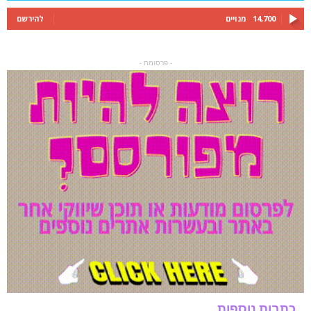
14,700
מנויים
להירשם
- פרסומת -
כתבות נוספות