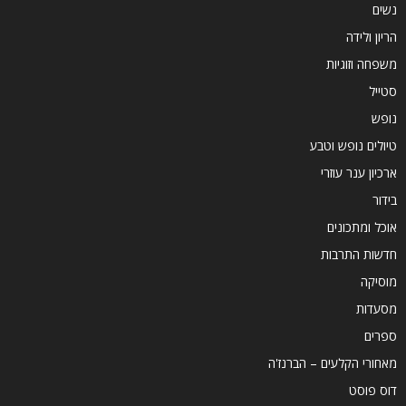
נשים
הריון ולידה
משפחה וזוגיות
סטייל
נופש
טיולים נופש וטבע
ארכיון ענר עוזרי
בידור
אוכל ומתכונים
חדשות התרבות
מוסיקה
מסעדות
ספרים
מאחורי הקלעים – הברנז'ה
דוס פוסט