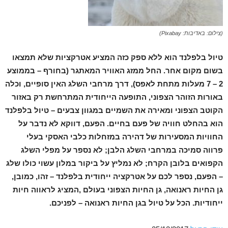
(צילום: באדיבות: Pixabay)
טיול בלפלנד הוא ללא ספק כזה המציע אטרקציות שלא תמצאו
בשום מקום אחר. החל ממזג האוויר המאתגר (בחורף – בממוצע
2 – 7 מעלות מתחת לאפס), דרך מרחבי השלג האין סופיים, וכלה
באורות הזוהר הצפוני, התופעה הייחודית המתרחשת רק באזור
הקוטב הצפוני ומאירה את השמיים במגוון צבעים – טיול בלפלנד
הוא בהחלט חוויה של פעם בחיים. הפעם, דווקא לא נדבר על
החוויות המסעירות של דהירה במזחלות כלבי האסקי בעלי
פרווה סמיכה במרחבי השלג הלבן; לא נספר על מפלי השלג
הקפואים בלובן הקרח; לא נמליץ על ביקור במלון עשוי כולו שלג
– הפעם, נספר לכם על אטרקציה ייחודית בלפלנד – זהו, כמובן,
גן החיות ראנואה, גן החיות הצפוני בעולם ,המציג לראווה חיות
ייחודיות. הכל על טיול בגן החיות ראנואה – לפניכם.