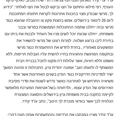
עו"ד עדי קידר מארגון חוננו המייצג את דהרי שלח מכתב לאלוף פיקוד
העורף, רפי מילוא החתום על הצו וביקש לבטל את הצו לאלתר: "כידוע
לך, מרשי שבנדון מצוי בהכנות אחרונות לקראת חתונתו המתוכננת
ליום 26 לינואר בירושלים. אמש בחצות פקע צו ההגבלה שהוצא כנגד
מרשי ובזה ייחלנו שתמה ההתנכלות הממושכת במרשי ובבני
משפחתו, ייחלנו שכעת יוכל לשים פניו אל העתיד ולבנות את ביתו עם
בחירת ליבו ברוגע ושלווה. למרות רצונו של מרשי להשאיר את
המשקעים מאחוריו , בחרת לחדש את ההתעמרות כנגד מרשי
ובתקופה המרגשת והחגיגית בחייו להשית עליו הגבלות חריפות, ללא
משפט וללא ראיות, אשר עלולות דה-פקטו לחבל בבניית הבית
המשותף לו ולזוגתו הגב׳ אמונה יהודית גרון. התנהלות זו מהווה המשך
ישיר למדיניות הדרקונית כנגד הנדון בשנים האחרונות אשר אחד
משיאיה התרחש אך לאחרונה כאשר נדרש לשנות את סדרי מסיבת
האירוסים של הנדון עצמו , ולדחותה בשל אטימות המערכת מלאפשר
לקיימה כתקנה בבית משפחת גרון בירושלים והסאגה המצערת
הנלווית לכך אשר בוודאי מוכרת לך היטב", כתב עו"ד קידר.
עו"ד קידר מציין במכתבו את הרדיפה וההתעמרות אותה חווה דהרי: