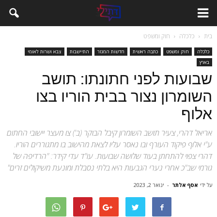
בית
כלכלה
חוק ומשפט
כלכלה
חוק ומשפט
כתבה ראשית
חדשות המגזר
התיישבות
צבא ושרות לאומי
בארץ
שבועות לפני חתונתו: תושב
השומרון נצור בבית הוריו בצו
אלוף
אריאל דהרי, צעיר תושב השומרון קיבל הבוקר (ב') צו מעצר יישובי החתום
ע"י אלוף פיקוד העורף ובו נאסר עליו לצאת מהישוב בו מתגוררים הוריו.
דהרי צפוי להתחתן בעוד שלושה שבועות. עו"ד עדי קידר: "הרדיפה של
גורמי שב"כ אחרי נערי הגבעות היא בלתי נסבלת ומונעת משיקולים זרים"
על ידי
אסף אלתר
-
ינואר 2, 2023