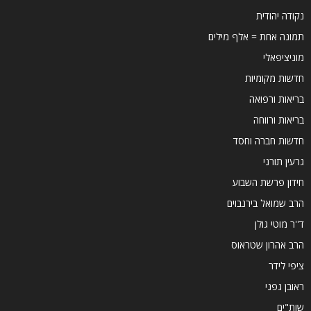
נקודה יהודית
תמונה אחת = אלף מילים
מוניציפאלי
חדשות מקומיות
בריאות ורפואה
בריאות ורווחה
חדשות חברה וחסד
גרעין תורני
חידון פרשת השבוע
הרב שמואל בירנבוים
ד''ר מוטי גולן
הרב אהרון שטראוס
ציפי לידר
ראובן גפני
שות"ים