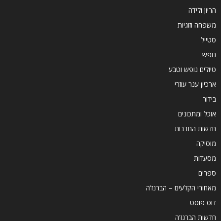
הריון ולידה
משפחה וזוגיות
סטייל
נופש
טיולים נופש וטבע
ארכיון ענר עוזרי
בידור
אוכל ומתכונים
חדשות התרבות
מוסיקה
מסעדות
ספרים
מאחורי הקלעים – הברנז'ה
דוס פוסט
חדשות הברנז'ה