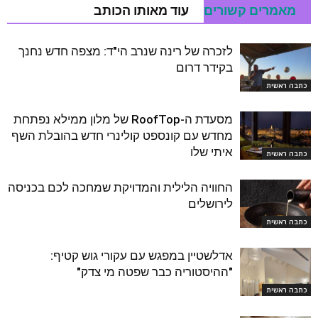
מאמרים קשורים
עוד מאותו הכותב
לזכרה של רינה שנרב הי"ד: מצפה חדש נחנך
בקידר דרום
כתבה ראשית
מסעדת ה-RoofTop של מלון ממילא נפתחת
מחדש עם קונספט קולינרי חדש בהובלת השף
איתי שלו
כתבה ראשית
החוויה הלילית והמדויקת שמחכה לכם בכניסה
לירושלים
כתבה ראשית
אדלשטיין במפגש עם עקורי גוש קטיף:
"ההיסטוריה כבר שפטה מי צדק"
כתבה ראשית