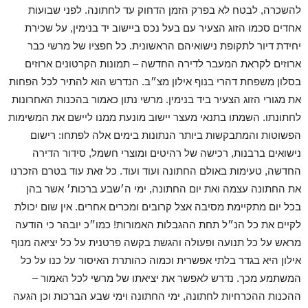
להשכרה, לבטח לא בפרק הזמן הדחוק עד לחתונה. לפני שבועות
אחדים סכמו הזוג הצעיר עם בעל נכס ביישוב יד בנימין, על שכירת
יחידת דיור לתקופת נישואיהם הראשונית. כל חפציו של מרשי כבר
ארוזים לקראת המעבר לדירה החדשה – תמונות הקרטונים ארוזים
בסלון משפחת דהרי בנוף אילון מצ״ב. הנדרש הוא להתיר לכל הפחות
את מגורי הזוג הצעיר ביד בנימין. מרשי נתון כאמור בהכנות האחרונות
לחתונתו. השמתו בתנאי מעצר יישוב מונעת ממנו ליישם את המשימות
הפשוטות והמתבקשות ביותר הנתונות בימים אלה לפתחו: רישום
נישואים ברבנות, רכישה של רהיטים ומוצרי חשמל, סידור הדירה
החדשה, טעימות באולם החתונה ועוד ועוד. כל זאת עוד בטרם הזכרנו
את החתונה עצמה ואת יום החתונה, ימי ה׳שבע ברכות׳ אשר בהן
בכל יום מתקיימת מסיבה אצל קרובים ומכרים אחרים. אין שום יכולת
לקיים את כל הנ״ל תחת ההגבלות האמורות! כמו״כ יובהר כי הודעה
מראש על כל תנועה ופעולה והגשת בקשה פרטנית על כל יציאה מנוף
אילון היא בגדר בלתי אפשרית וכמוה כהותרת האיסור על כנו על כל
המשתמע מכך. נדרש לאפשר את יציאתו של מרשי לכל האמור –
ההכנות ההכרחיות לחתונה, ימי החתונה וימי שבע הברכות וכן הגעה