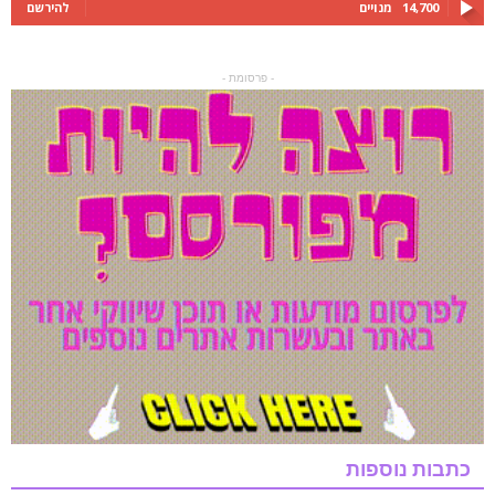
14,700
מנויים
להירשם
- פרסומת -
כתבות נוספות