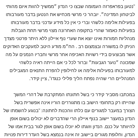
"נטען בפראפרזה העמומה שבצו כי הנדון ״ממשיך להוות איום מהותי
לביטחון המדינה״. יובהר כי מרשי מכחיש את הנטען בדבר מעורבותו
בפעילות אלימה כלשהי וברי כי אין כל מידע עדכני בדבר מעורבותו
בפעילות כאמור שהרי בתקופה האחרונה מצוי מרשי תחת הגבלות
מנהליות חמורות ואינו יוצא את שערי נוף איילון ללא היתר פרטני מצדך
הניתן לו במשורה ובצמצום רב . הח״מ מודע היטב למעקבים האדוקים
אשר מבוצעים בידי רשויות האכיפה אחר מרשי וחבריו הנמנים על מה
שמכונה ״נוער הגבעות״ וברור לכל כי אם הייתה ראיה כלשהי
למעורבותו בפעילות אלימה או לחילופין להפרת התנאים המגבילים
המנהליים הרי שהיה נפתח הליך פלילי כנגדו", ציין קידר.
במכתבו מסביר קידר כי בשל חתונתו המתקרבת של דהרי המשך
שהייתו רק בתחומי הישוב בו מתגוררים הוריו אינה אפשרית בשל
הצורך במעבר למגורים עם כלתו ווהכנות לחתונה: "בנוגע להשמתו של
הנדון במעצר יישוב בנוף איילון הרי שהדברים לא יכולים בשום אופן
להיוותר על כנם. הנדון וזוגתו לא יוכלו בשום אופן לגור בבית אמו של
הנדון, וחלופת מגורים ביישוב זה אינה בנמצא בשל העדר דירות פנויות