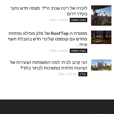
לזכרה של רינה שנרב הי"ד: מצפה חדש נחנך
בקידר דרום
אוגוסט 5, 2026
כתבה ראשית
מסעדת ה-RoofTop של מלון ממילא נפתחת
מחדש עם קונספט קולינרי חדש בהובלת השף
איתי...
אוגוסט 5, 2026
כתבה ראשית
הכי קרוב לבית: למה המשפחות הצעירות של
הציונות הדתית ממשיכות לבחור בלוד?
אוגוסט 5, 2026
נדל''ן