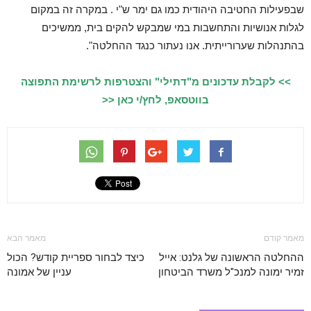
שבפעילות החטיבה היהודית כמו גם ימר ש"י . במקרה זה במקום
לגלות אנושיות והתחשבות במי שמבקש להקים בית, ממשיכים
בהתנהלות שערורייתית. אנו נעתור כנגד ההחלטה".
>> לקבלת עדכונים מ"דתילי" והצטרפות לרשימת התפוצה
בווטסאפ, לחץ/י כאן <<
מאמר קודם
מאמר הבא
ההחלטה הראשונה של גלנט: אייל
כיצד לבחור ספריית קודש? הכול
זמיר ימונה למנכ"ל משרד הביטחון
עניין של אמונה