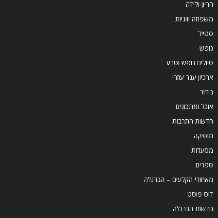
הריון ולידה
משפחה וזוגיות
סטייל
נופש
טיולים נופש וטבע
ארכיון ענר עוזרי
בידור
אוכל ומתכונים
חדשות התרבות
מוסיקה
מסעדות
ספרים
מאחורי הקלעים – הברנז'ה
דוס פוסט
חדשות הברנז'ה