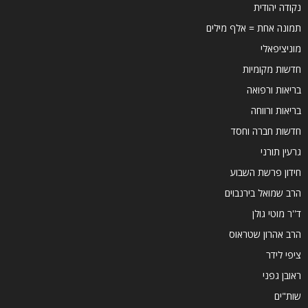
נקודה יהודית
תמונה אחת = אלף מילים
מוניציפאלי
חדשות מקומיות
בריאות ורפואה
בריאות ורווחה
חדשות חברה וחסד
גרעין תורני
חידון פרשת השבוע
הרב שמואל בירנבוים
ד''ר מוטי גולן
הרב אהרון שטראוס
ציפי לידר
ראובן גפני
שות"ים