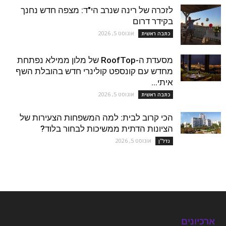
לזכרה של רינה שנרב הי"ד: מצפה חדש נחנך
בקידר דרום
אוגוסט 5, 2026
כתבה ראשית
מסעדת ה-RoofTop של מלון ממילא נפתחת
מחדש עם קונספט קולינרי חדש בהובלת השף
איתי...
אוגוסט 5, 2026
כתבה ראשית
הכי קרוב לבית: למה המשפחות הצעירות של
הציונות הדתית ממשיכות לבחור בלוד?
אוגוסט 5, 2026
נדל''ן
ארכיונים