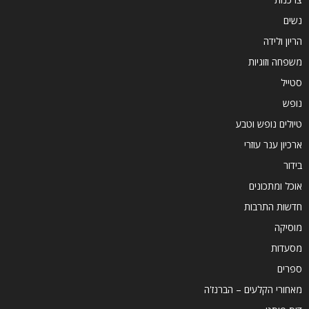
נשים
הריון ולידה
משפחה וזוגיות
סטייל
נופש
טיולים נופש וטבע
ארכיון ענר עוזרי
בידור
אוכל ומתכונים
חדשות התרבות
מוסיקה
מסעדות
ספרים
מאחורי הקלעים – הברנז'ה