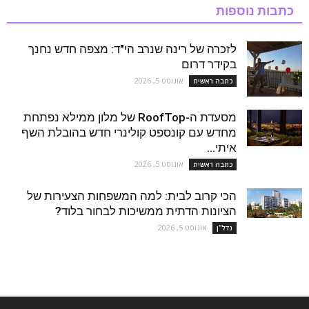
כתבות נוספות
לזכרה של רינה שנרב הי"ד: מצפה חדש נחנך
בקידר דרום
אוגוסט 5, 2026
כתבה ראשית
מסעדת ה-RoofTop של מלון ממילא נפתחת
מחדש עם קונספט קולינרי חדש בהובלת השף
איתי...
אוגוסט 5, 2026
כתבה ראשית
הכי קרוב לבית: למה המשפחות הצעירות של
הציונות הדתית ממשיכות לבחור בלוד?
אוגוסט 5, 2026
נדל''ן