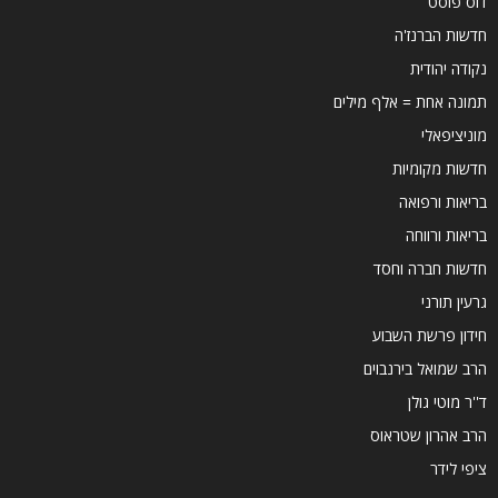
דוס פוסט
חדשות הברנז'ה
נקודה יהודית
תמונה אחת = אלף מילים
מוניציפאלי
חדשות מקומיות
בריאות ורפואה
בריאות ורווחה
חדשות חברה וחסד
גרעין תורני
חידון פרשת השבוע
הרב שמואל בירנבוים
ד''ר מוטי גולן
הרב אהרון שטראוס
ציפי לידר