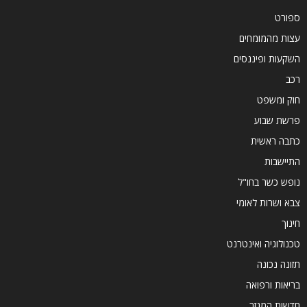
ספורט
עצות מהמומחים
השקעות ופיננסים
רכב
חוק ומשפט
פרשת שבוע
כתבה ראשית
התיישבות
נופש כשר בחו"ל
צבא ושרות לאומי
חינוך
טכנולוגיה ואינטרנט
תזונה נכונה
בריאות ורפואה
חדשות המגזר