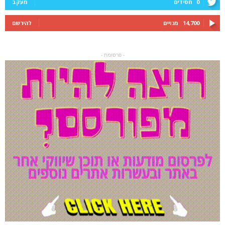
0
חסידים
מעקב
14,700
מנויים
להירשם
- פרסומת -