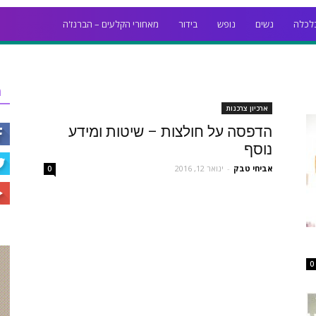
לכלה
נשים
נופש
בידור
מאחורי הקלעים – הברנז'ה
ר
ארכיון צרכנות
הדפסה על חולצות – שיטות ומידע
נוסף
אביחי טבק
-
ינואר 12, 2016
0
0