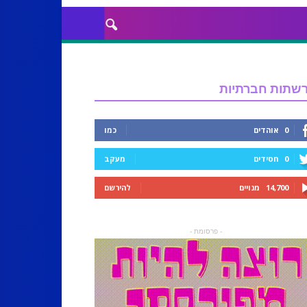
שתות חברתיות
0
אוהדים
כמו
0
חסידים
מעקב
14,700
מנויים
להירשם
- פרסומת -