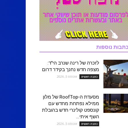
תבות נוספות
לזכרה של רינה שנרב הי"ד:
מצפה חדש נחנך בקידר דרום
אוגוסט 5, 2026
כתבה ראשית
מסעדת ה-RoofTop של מלון
ממילא נפתחת מחדש עם
קונספט קולינרי חדש בהובלת
השף איתי...
אוגוסט 5, 2026
כתבה ראשית