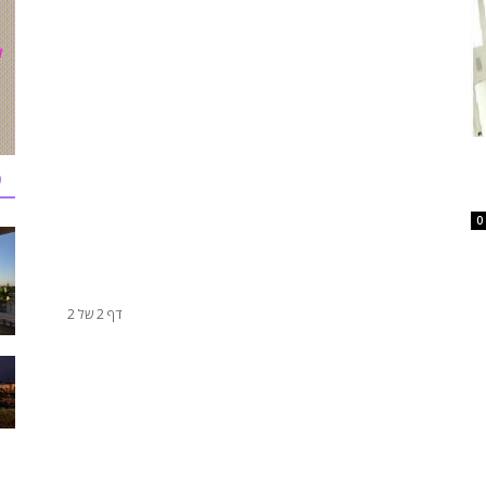
כ
0
דף 2 של 2