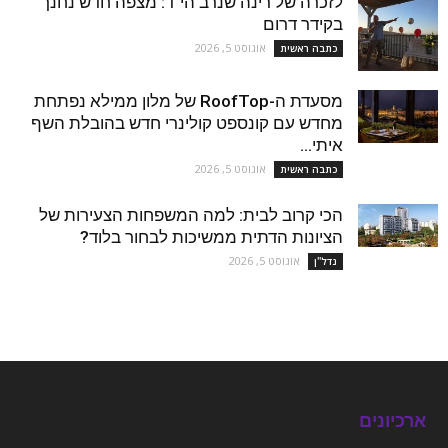
לזכרה של רינה שנרב הי"ד: מצפה חדש נחנך
בקידר דרום
אוגוסט 5, 2026
כתבה ראשית
מסעדת ה-RoofTop של מלון ממילא נפתחת
מחדש עם קונספט קולינרי חדש בהובלת השף
איתי...
אוגוסט 5, 2026
כתבה ראשית
הכי קרוב לבית: למה המשפחות הצעירות של
הציונות הדתית ממשיכות לבחור בלוד?
אוגוסט 5, 2026
נדל''ן
ארכיונים