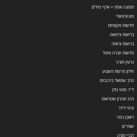
תמונה אחת = אלף מילים
מוניציפאלי
חדשות מקומיות
בריאות ורפואה
בריאות ורווחה
חדשות חברה וחסד
גרעין תורני
חידון פרשת השבוע
הרב שמואל בירנבוים
ד''ר מוטי גולן
הרב אהרון שטראוס
ציפי לידר
ראובן גפני
שות"ים
דברי תורה