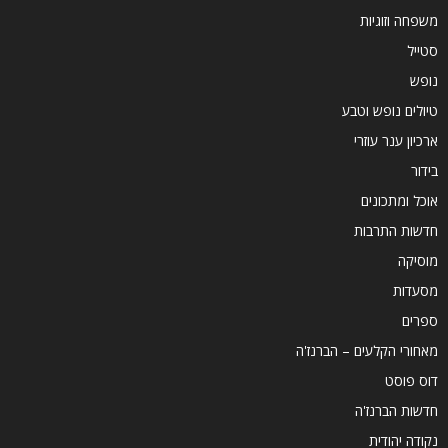
משפחה וזוגיות
סטייל
נופש
טיולים נופש וטבע
ארכיון ענר עוזרי
בידור
אוכל ומתכונים
חדשות התרבות
מוסיקה
מסעדות
ספרים
מאחורי הקלעים – הברנז'ה
דוס פוסט
חדשות הברנז'ה
נקודה יהודית