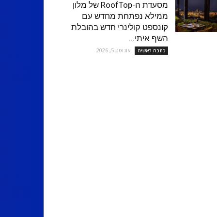
מסעדת ה-RoofTop של מלון
ממילא נפתחת מחדש עם
קונספט קולינרי חדש בהובלת
השף איתי...
אוגוסט 5, 2026
כתבה ראשית