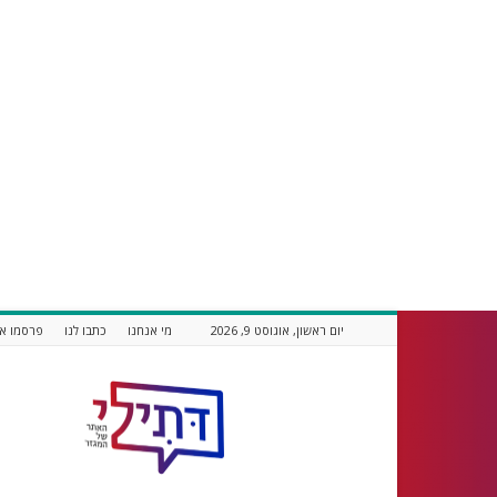
יום ראשון, אוגוסט 9, 2026
מי אנחנו
כתבו לנו
פרסמו אצ
דתילי
אתר
חדשות