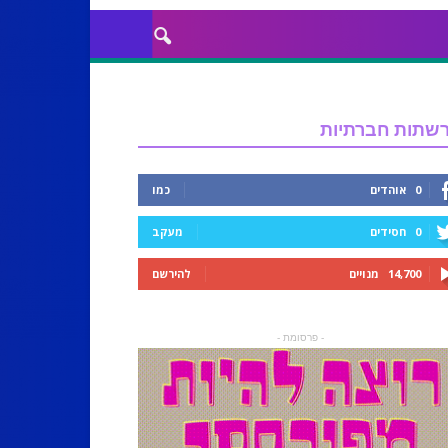
שתות חברתיות
0
אוהדים
כמו
0
חסידים
מעקב
14,700
מנויים
להירשם
- פרסומת -