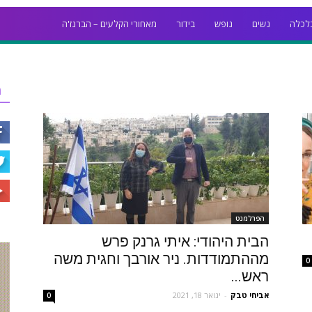
לכלה
נשים
נופש
בידור
מאחורי הקלעים – הברנז'ה
ר
הפרלמנט
הבית היהודי: איתי גרנק פרש
מההתמודדות. ניר אורבך וחגית משה
0
ראש...
אביחי טבק
-
ינואר 18, 2021
0