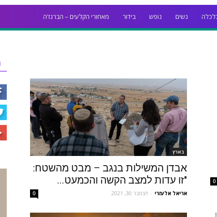
לכלה
נשים
נופש
בידור
מאחורי הקלעים – הברנז'ה
ר
בארץ
אבדן המשילות בנגב – מבט מהשטח:
"זו עדות למצב הקשה והכמעט...
0
אריאל אלעזרי
-
דצמבר 30, 2021
0