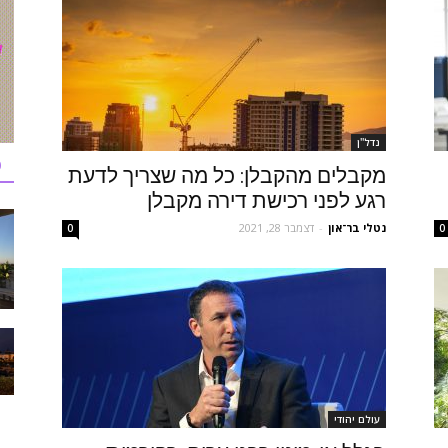
נדל''ן
כ
מקבלים מהקבלן: כל מה שצריך לדעת
רגע לפני רכישת דירה מקבלן
נטלי בר־און
-
דצמבר 28, 2021
0
0
עולם יהודי