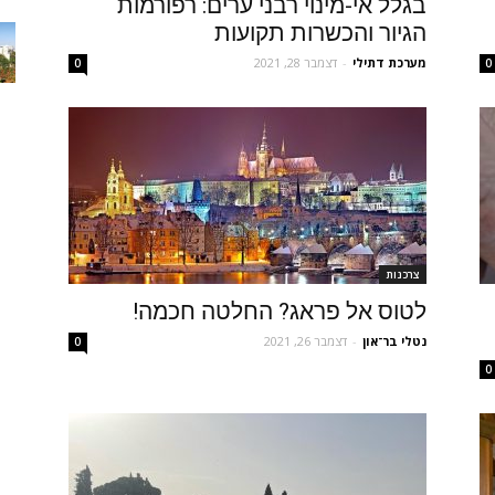
בגלל אי-מינוי רבני ערים: רפורמות
הגיור והכשרות תקועות
מערכת דתילי
-
דצמבר 28, 2021
0
0
צרכנות
לטוס אל פראג? החלטה חכמה!
נטלי בר־און
-
דצמבר 26, 2021
0
0