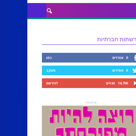
שתות חברתיות
0
אוהדים
כמו
0
חסידים
מעקב
14,700
מנויים
להירשם
- פרסומת -