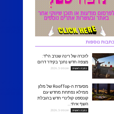
תבות נוספות
לזכרה של רינה שנרב הי"ד:
מצפה חדש נחנך בקידר דרום
אוגוסט 5, 2026
כתבה ראשית
מסעדת ה-RoofTop של מלון
ממילא נפתחת מחדש עם
קונספט קולינרי חדש בהובלת
השף איתי...
אוגוסט 5, 2026
כתבה ראשית