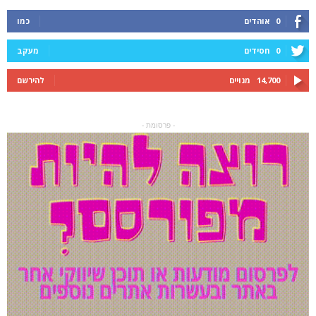
0
אוהדים
כמו
0
חסידים
מעקב
14,700
מנויים
להירשם
- פרסומת -