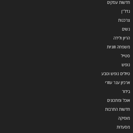
חדשות עסקים
נדל''ן
צרכנות
נשים
הריון ולידה
משפחה וזוגיות
סטייל
נופש
טיולים נופש וטבע
ארכיון ענר עוזרי
בידור
אוכל ומתכונים
חדשות התרבות
מוסיקה
מסעדות