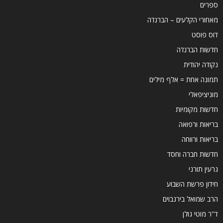
ספרים
מאחורי הקלעים – הברנז'ה
דוס פוסט
חדשות הברנז'ה
נקודה יהודית
תמונה אחת = אלף מילים
מוניציפאלי
חדשות מקומיות
בריאות ורפואה
בריאות ורווחה
חדשות חברה וחסד
גרעין תורני
חידון פרשת השבוע
הרב שמואל בירנבוים
ד''ר מוטי גולן