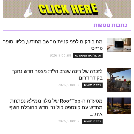
כתבות נוספות
מה בודקים לפני קניית מחשב מחודש, בליווי סופר
פרייס
אוגוסט 9, 2026
טכנולוגיה ואינטרנט
לזכרה של רינה שנרב הי"ד: מצפה חדש נחנך
בקידר דרום
אוגוסט 5, 2026
כתבה ראשית
מסעדת ה-RoofTop של מלון ממילא נפתחת
מחדש עם קונספט קולינרי חדש בהובלת השף
איתי...
אוגוסט 5, 2026
כתבה ראשית